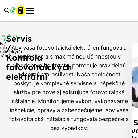
tovoltaika
Servis
 kľúč
is /
/
Aby vaša fotovoltaická elektráreň fungovala
rola
voltaických
Kontrola
spoľahlivo a s maximálnou účinnosťou v
rární
fotovoltaických
dlhodobom horizonte, potrebuje pravidelnú
odbornú starostlivosť. Naša spoločnosť
elektrární
poskytuje komplexné servisné a inšpekčné
služby pre nové aj existujúce fotovoltaické
inštalácie. Monitorujeme výkon, vykonávame
inšpekcie, opravy a zabezpečujeme, aby vaša
fotovoltaická inštalácia fungovala bezpečne a
S
bez výpadkov.
fotov