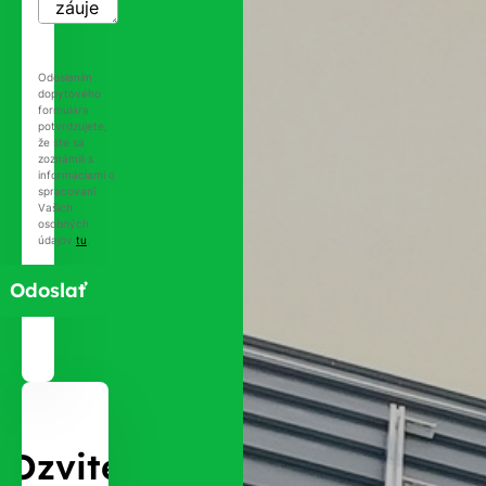
Odoslaním
dopytového
formulára
potvrdzujete,
že ste sa
zoznámili s
informáciami o
spracovaní
Vašich
osobných
údajov
tu
.
Ozvite