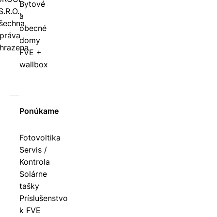
Bytové
S.R.O.,
a
šechna
obecné
práva
domy
hrazena
FVE +
wallbox
Ponúkame
Fotovoltika
Servis /
Kontrola
Solárne
tašky
Príslušenstvo
k FVE