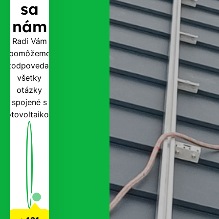
sa
nám
Radi Vám
pomôžeme
zodpovedať
všetky
otázky
spojené s
fotovoltaikou.