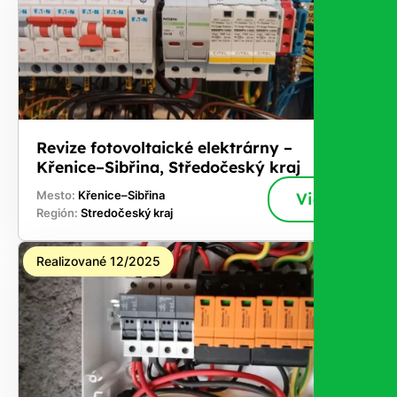
Revize fotovoltaické elektrárny –
Křenice–Sibřina, Středočeský kraj
Mesto:
Křenice–Sibřina
Viac
Región:
Stredočeský kraj
Realizované 12/2025