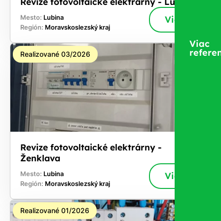
Revize fotovoltaické elektrárny - Lubina
Mesto:
Lubina
Viac
Región:
Moravskoslezský kraj
Viac
referen
Realizované 03/2026
Revize fotovoltaické elektrárny -
Ženklava
Mesto:
Lubina
Viac
Región:
Moravskoslezský kraj
Realizované 01/2026