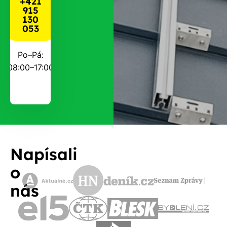
+421
915
130
053
Po–Pá:
08:00–17:00
Napísali
o
nás