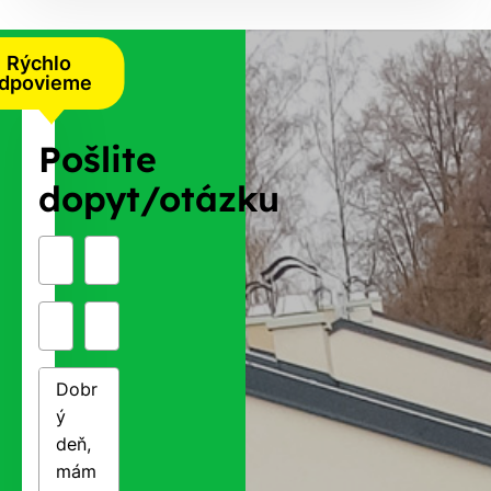
Rýchlo
dpovieme
Pošlite
dopyt/otázku