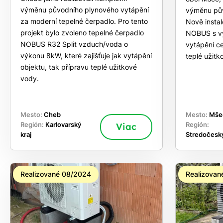
výměnu původního plynového vytápění
výměnu pův
za moderní tepelné čerpadlo. Pro tento
Nově insta
projekt bylo zvoleno tepelné čerpadlo
NOBUS s vý
NOBUS R32 Split vzduch/voda o
vytápění ce
výkonu 8kW, které zajišťuje jak vytápění
teplé užitk
objektu, tak přípravu teplé užitkové
vody.
Mesto:
Cheb
Mesto:
Mše
Región:
Karlovarský
Viac
Región:
kraj
Stredočeský
Realizované 08/2024
Realizovan