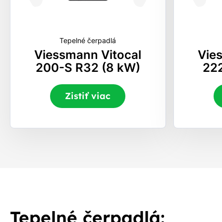
Tepelné čerpadlá
Viessmann Vitocal
Vie
200-S R32 (8 kW)
22
Zistiť viac
Tepelné čerpadlá: