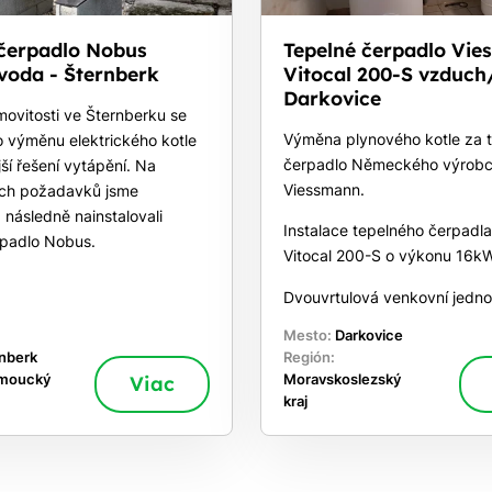
 čerpadlo Nobus
Tepelné čerpadlo Vi
voda - Šternberk
Vitocal 200-S vzduch
Darkovice
movitosti ve Šternberku se
Výměna plynového kotle za 
o výměnu elektrického kotle
čerpadlo Německého výrob
ší řešení vytápění. Na
Viessmann.
jich požadavků jsme
a následně nainstalovali
Instalace tepelného čerpadl
rpadlo Nobus.
Vitocal 200-S o výkonu 16kW
Dvouvrtulová venkovní jedno
Mesto:
Darkovice
nberk
Región:
moucký
Viac
Moravskoslezský
kraj