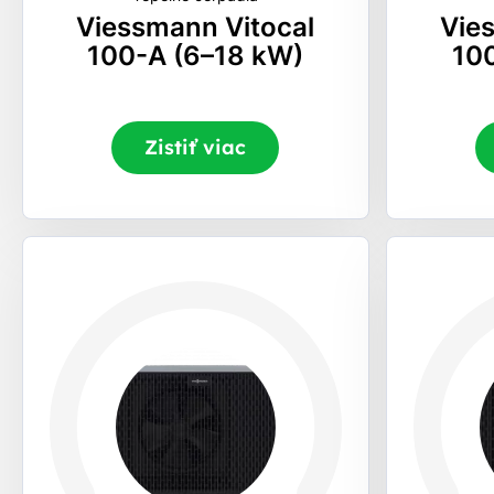
Viessmann Vitocal
Vie
100-A (6–18 kW)
10
Zistiť viac