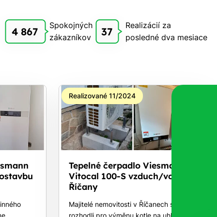
Spokojných
Realizácií za
4 867
37
zákazníkov
posledné dva mesiace
Realizované 11/2024
essmann
Tepelné čerpadlo Viesmann
vostavbu
Vitocal 100-S vzduch/voda-
Říčany
dinného
Majitelé nemovitosti v Říčanech se
me
rozhodli pro výměnu kotle na uhlí za