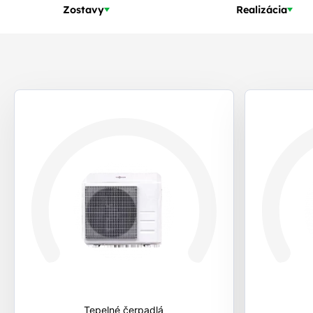
Zostavy
Realizácia
Ponúkané
zostavy
Tepelné čerpadlá