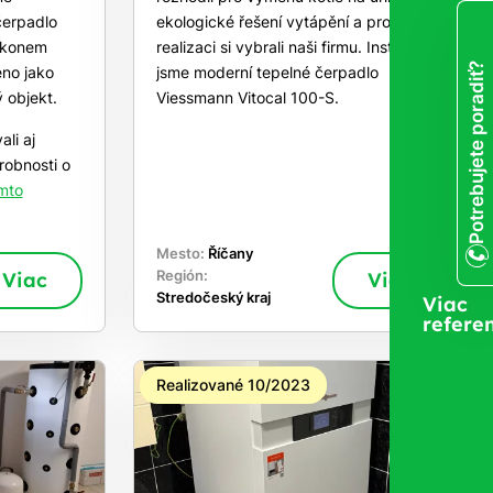
čerpadlo
ekologické řešení vytápění a pro
výkonem
realizaci si vybrali naši firmu. Instalovali
Potrebujete poradiť?
eno jako
jsme moderní tepelné čerpadlo
ý objekt.
Viessmann Vitocal 100-S.
li aj
robnosti o
mto
Mesto:
Říčany
Viac
Región:
Viac
Stredočeský kraj
Viac
referen
Realizované 10/2023