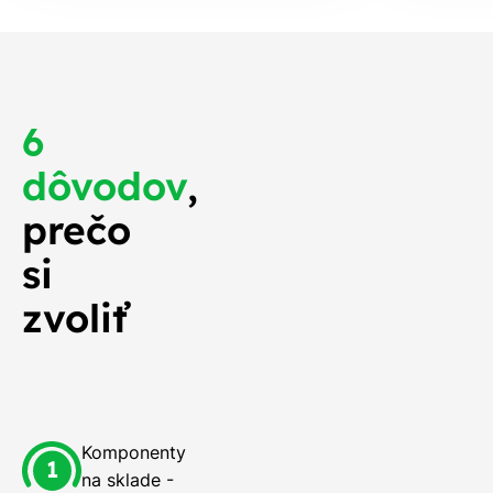
6
dôvodov
,
prečo
si
zvoliť
Komponenty
na sklade -