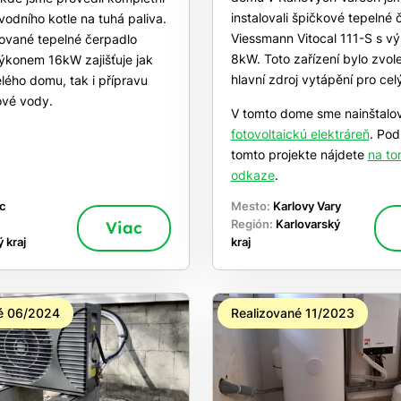
instalovali špičkové tepelné 
odního kotle na tuhá paliva.
Viessmann Vitocal 111-S s 
lované tepelné čerpadlo
8kW. Toto zařízení bylo zvol
konem 16kW zajišťuje jak
hlavní zdroj vytápění pro cel
lého domu, tak i přípravu
ové vody.
V tomto dome sme nainštalova
fotovoltaickú elektráreň
. Pod
tomto projekte nájdete
na to
odkaze
.
c
Mesto:
Karlovy Vary
Viac
Región:
Karlovarský
 kraj
kraj
é 06/2024
Realizované 11/2023