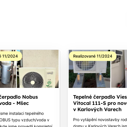
é 11/2024
Realizované 11/2024
 čerpadlo Nobus
Tepelné čerpadlo Vi
voda - Mšec
Vitocal 111-S pro no
v Karlových Varech
 jsme instalaci tepelného
Pro vytápění novostavby ro
NOBUS typu vzduch/voda v
domu v Karlových Varech js
 kde jsme provedli kompletní