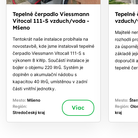
Tepelné čerpadlo Viessmann
Tepelné
Vitocal 111-S vzduch/voda -
vzduch/
Mšeno
Majitelé ne
Tentokrát naše instalace probíhala na
rozhodli pr
novostavbě, kde jsme instalovali tepelné
za úsporněj
čerpadlo Viessmann Vitocall 111-S s
základě je
výkonem 8 kWp. Součástí instalace je
doporučili 
bojler o objemu 220 litrů. Systém je
tepelné če
doplněn o akumulační nádobu s
kapacitou 40 litrů, umístěnou v zadní
části vnitřní jednotky.
Mesto:
Mšeno
Mesto:
Šter
Región:
Viac
Región:
Olo
Stredočeský kraj
kraj