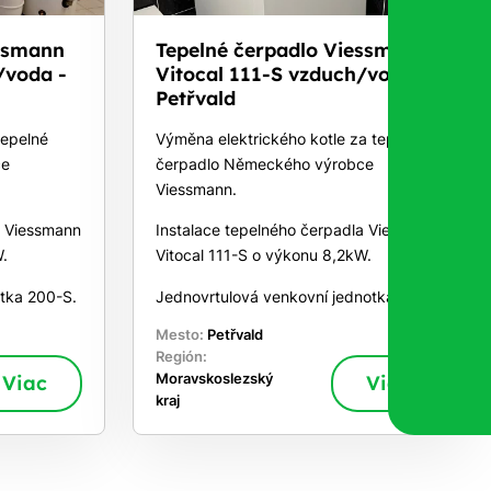
essmann
Tepelné čerpadlo Viessmann
/voda -
Vitocal 111-S vzduch/voda -
Petřvald
tepelné
Výměna elektrického kotle za tepelné
ce
čerpadlo Německého výrobce
Viessmann.
a Viessmann
Instalace tepelného čerpadla Viessmann
.
Vitocal 111-S o výkonu 8,2kW.
tka 200-S.
Jednovrtulová venkovní jednotka 111-S
Mesto:
Petřvald
Región:
Viac
Moravskoslezský
Viac
kraj