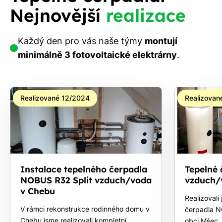
Nejnovější
realizace
Každý den pro vás naše týmy
montují
minimálně 3 fotovoltaické elektrárny
.
Realizované 12/2024
Realizovan
Instalace tepelného čerpadla
Tepelné
NOBUS R32 Split vzduch/voda
vzduch/
v Chebu
Realizovali
V rámci rekonstrukce rodinného domu v
čerpadla 
Chebu jsme realizovali kompletní
obci Mšec,