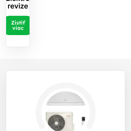
revize
Zistiť
viac
Najobľúbenejšie
zostavy