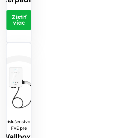
Zistiť
viac
Príslušenstvo k
FVE pre
Wallboxy