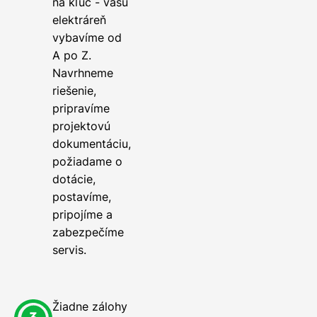
na kľúč - vašu
elektráreň
vybavíme od
A po Z.
Navrhneme
riešenie,
pripravíme
projektovú
dokumentáciu,
požiadame o
dotácie,
postavíme,
pripojíme a
zabezpečíme
servis.
Žiadne zálohy