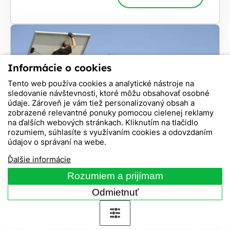
Informácie o cookies
Tento web používa cookies a analytické nástroje na
sledovanie návštevnosti, ktoré môžu obsahovať osobné
údaje. Zároveň je vám tiež personalizovaný obsah a
zobrazené relevantné ponuky pomocou cielenej reklamy
na ďalších webových stránkach. Kliknutím na tlačidlo
rozumiem, súhlasíte s využívaním cookies a odovzdaním
Bojler na fotovoltaiku: ušetrite za
údajov o správaní na webe.
ohrev vody
Ďalšie informácie
Rozumiem a prijímam
Celý článok
Odmietnuť