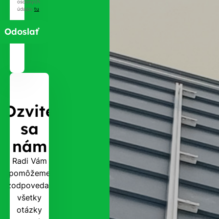
osobných
údajov
tu
.
Ozvite
sa
nám
Radi Vám
pomôžeme
zodpovedať
všetky
otázky