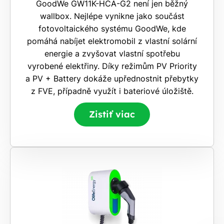
GoodWe GW11K-HCA-G2 není jen běžný
wallbox. Nejlépe vynikne jako součást
fotovoltaického systému GoodWe, kde
pomáhá nabíjet elektromobil z vlastní solární
energie a zvyšovat vlastní spotřebu
vyrobené elektřiny. Díky režimům PV Priority
a PV + Battery dokáže upřednostnit přebytky
z FVE, případně využít i bateriové úložiště.
Zistiť viac