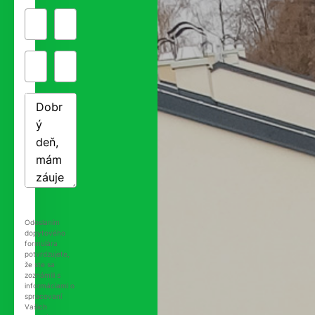
Odoslaním
dopytového
formulára
potvrdzujete,
že ste sa
zoznámili s
informáciami o
spracovaní
Vašich