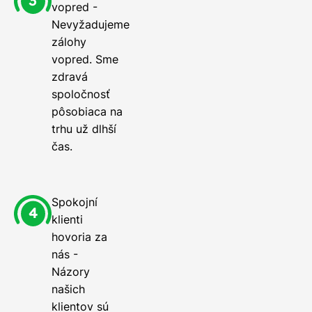
vopred -
Nevyžadujeme
zálohy
vopred. Sme
zdravá
spoločnosť
pôsobiaca na
trhu už dlhší
čas.
Spokojní
klienti
hovoria za
nás -
Názory
našich
klientov sú