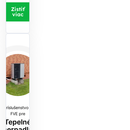
Zistiť
viac
Príslušenstvo k
FVE pre
Tepelné
čerpadlá