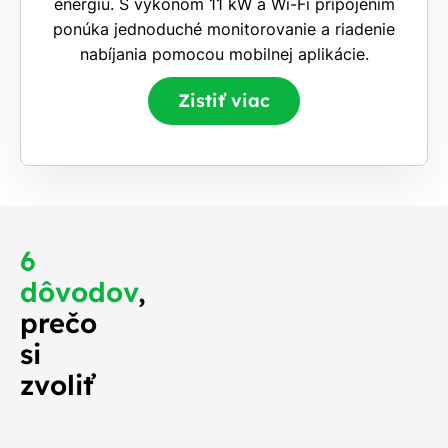
energiu. S výkonom 11 kW a Wi-Fi pripojením
ponúka jednoduché monitorovanie a riadenie
nabíjania pomocou mobilnej aplikácie.
Zistiť viac
6
dôvodov
,
prečo
si
zvoliť