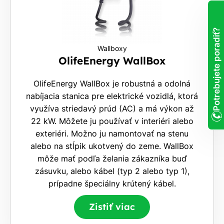
Potrebujete poradiť?
Wallboxy
OlifeEnergy WallBox
OlifeEnergy WallBox je robustná a odolná
nabíjacia stanica pre elektrické vozidlá, ktorá
využíva striedavý prúd (AC) a má výkon až
22 kW. Môžete ju používať v interiéri alebo
exteriéri. Možno ju namontovať na stenu
alebo na stĺpik ukotvený do zeme. WallBox
môže mať podľa želania zákazníka buď
zásuvku, alebo kábel (typ 2 alebo typ 1),
prípadne špeciálny krútený kábel.
Zistiť viac