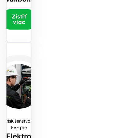
Zistiť
viac
Príslušenstvo k
FVE pre
Elektro