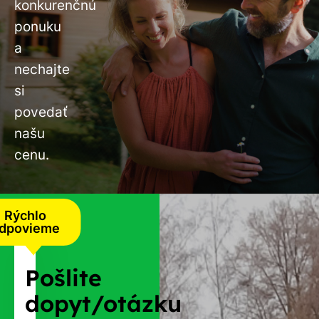
konkurenčnú
ponuku
a
nechajte
si
povedať
našu
cenu.
Rýchlo
dpovieme
Pošlite
dopyt/otázku