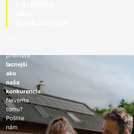
Lacnejšie
ako
konkurencia!
Sme
v
priemere
lacnejší
ako
naša
konkurencia
.
Neveríte
tomu?
Pošlite
nám