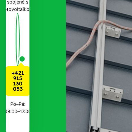
spojené s
fotovoltaikou.
+421
915
130
053
Po–Pá:
08:00–17:00