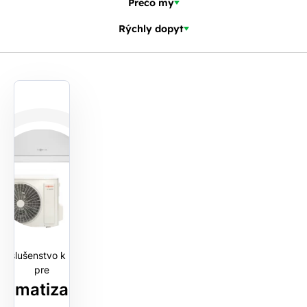
Prečo my
Rýchly dopyt
Príslušenstvo k FVE
pre
Klimatizace