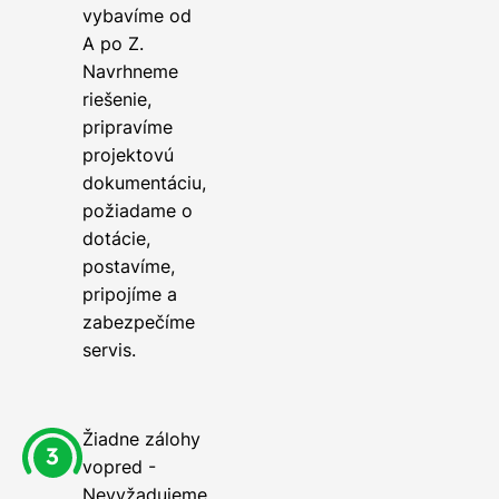
vybavíme od
A po Z.
Navrhneme
riešenie,
pripravíme
projektovú
dokumentáciu,
požiadame o
dotácie,
postavíme,
pripojíme a
zabezpečíme
servis.
Žiadne zálohy
vopred -
Nevyžadujeme