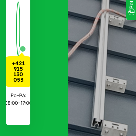
+421
915
130
053
Po–Pá:
08:00–17:00