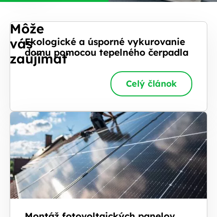
Môže
vás
Ekologické a úsporné vykurovanie
domu pomocou tepelného čerpadla
zaujímať
Celý článok
Montáž fotovoltaických panelov