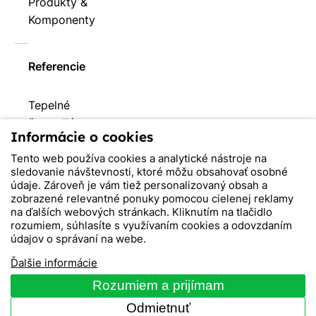
Produkty &
Komponenty
Referencie
Tepelné
čerpadlá
Informácie o cookies
Bytové
a
Tento web používa cookies a analytické nástroje na
sledovanie návštevnosti, ktoré môžu obsahovať osobné
obecné
údaje. Zároveň je vám tiež personalizovaný obsah a
domy
zobrazené relevantné ponuky pomocou cielenej reklamy
Rodinné
na ďalších webových stránkach. Kliknutím na tlačidlo
rozumiem, súhlasíte s využívaním cookies a odovzdaním
domy
údajov o správaní na webe.
Referencie
Ďalšie informácie
klimatizácie
Firmy
Rozumiem a prijímam
Odmietnuť