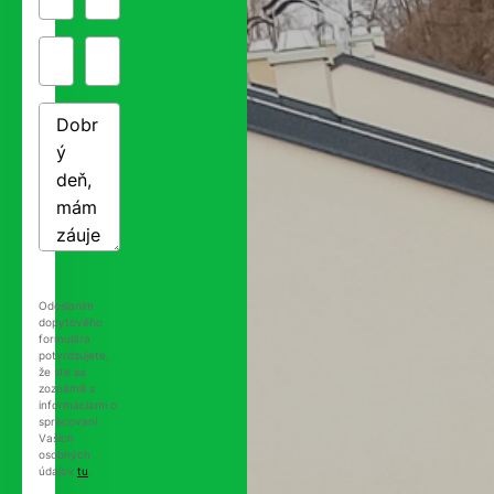
Odoslaním
dopytového
formulára
potvrdzujete,
že ste sa
zoznámili s
informáciami o
spracovaní
Vašich
osobných
údajov
tu
.