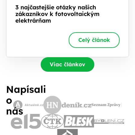
3 najčastejšie otázky našich
zákazníkov k fotovoltaickým
elektrárňam
Celý článok
Viac článkov
Napísali
o
nás