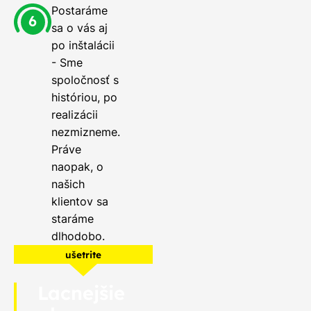
Postaráme
sa o vás aj
po inštalácii
- Sme
spoločnosť s
históriou, po
realizácii
nezmizneme.
Práve
naopak, o
našich
klientov sa
staráme
dlhodobo.
ušetrite
Lacnejšie