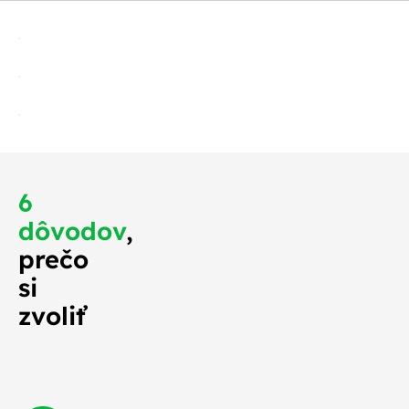
6
dôvodov
,
prečo
si
zvoliť