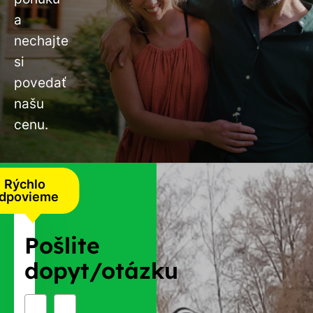
a
nechajte
si
povedať
našu
cenu.
Rýchlo
dpovieme
Pošlite
dopyt/otázku