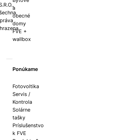
S.R.O.,
a
šechna
obecné
práva
domy
hrazena
FVE +
wallbox
Ponúkame
Fotovoltika
Servis /
Kontrola
Solárne
tašky
Príslušenstvo
k FVE