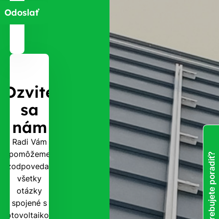
Ozvite
sa
nám
Radi Vám
pomôžeme
Potrebujete poradiť?
zodpovedať
všetky
otázky
spojené s
fotovoltaikou.