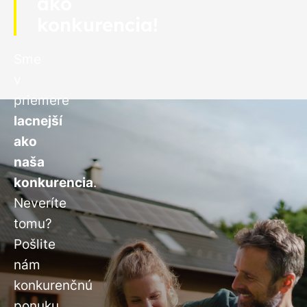
ako
konkurencia!
Sme
v
priemere
lacnejší
ako
naša
konkurencia
.
Neveríte
tomu?
Pošlite
nám
konkurenčnú
ponuku