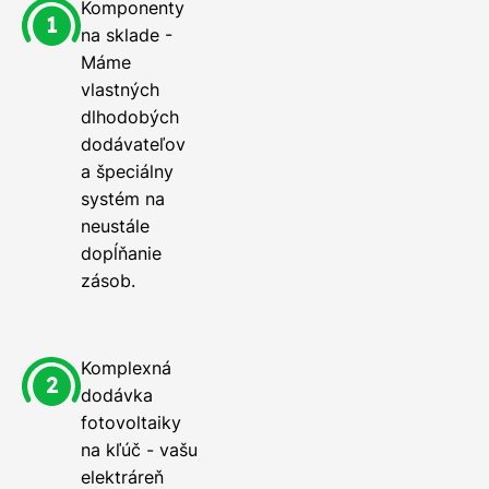
Komponenty
na sklade -
Máme
vlastných
dlhodobých
dodávateľov
a špeciálny
systém na
neustále
dopĺňanie
zásob.
Komplexná
dodávka
fotovoltaiky
na kľúč - vašu
elektráreň