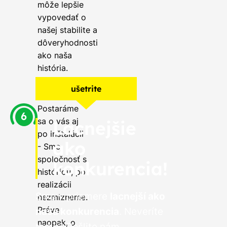
môže lepšie
vypovedať o
našej stabilite a
dôveryhodnosti
ako naša
história.
ušetrite
Postaráme
sa o vás aj
Lacnejšie
po inštalácii
ako
- Sme
spoločnosť s
konkurencia!
históriou, po
realizácii
Sme v priemere
lacnejší ako
nezmizneme.
Práve
naša konkurencia
. Neveríte
naopak, o
tomu? Pošlite nám