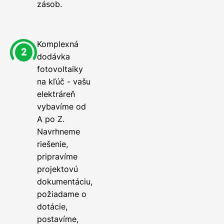
zásob.
Komplexná
dodávka
fotovoltaiky
na kľúč - vašu
elektráreň
vybavíme od
A po Z.
Navrhneme
riešenie,
pripravíme
projektovú
dokumentáciu,
požiadame o
dotácie,
postavíme,