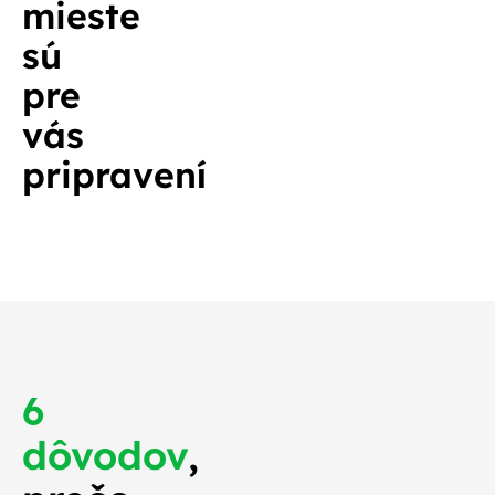
mieste
sú
pre
vás
pripravení
6
dôvodov
,