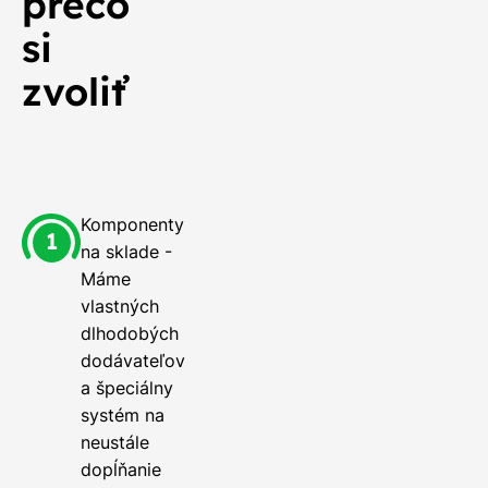
prečo
si
zvoliť
Komponenty
na sklade -
Máme
vlastných
dlhodobých
dodávateľov
a špeciálny
systém na
neustále
dopĺňanie