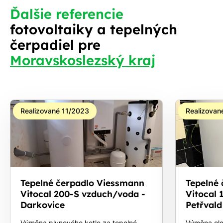
Ďalšie referencie
fotovoltaiky a tepelných
čerpadiel pre
Moravskoslezský kraj
Realizované 11/2023
Realizovan
Tepelné čerpadlo Viessmann
Tepelné
Vitocal 200-S vzduch/voda -
Vitocal 
Darkovice
Petřvald
Výměna plynového kotle za tepelné
Výměna ele