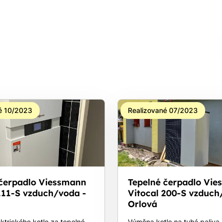
é 10/2023
Realizované 07/2023
 čerpadlo Viessmann
Tepelné čerpadlo Vi
111-S vzduch/voda -
Vitocal 200-S vzduch
Orlová
ktrického kotle za tepelné
Výměna kotle na tuhá paliva 