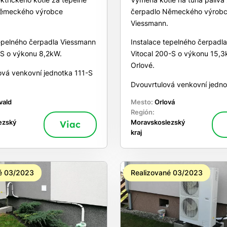
Německého výrobce
čerpadlo Německého výrob
Viessmann.
tepelného čerpadla Viessmann
Instalace tepelného čerpadl
-S o výkonu 8,2kW.
Vitocal 200-S o výkonu 15,
Orlové.
ová venkovní jednotka 111-S
Dvouvrtulová venkovní jedno
vald
Mesto:
Orlová
Región:
ezský
Viac
Moravskoslezský
kraj
é 03/2023
Realizované 03/2023