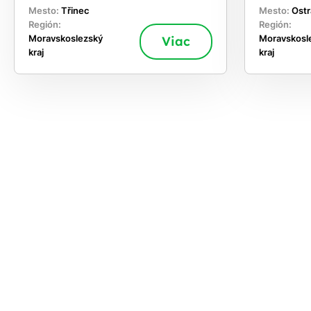
Mesto:
Třinec
Mesto:
Ostr
Región:
Región:
Moravskoslezský
Viac
Moravskosl
kraj
kraj
akajte,
chajte
si
rhnúť
ešenie
e dnes