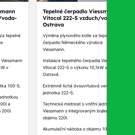
esmann
Tepelné čerpadlo Viessmann
/voda-
Vitocal 222-S vzduch/voda-
Ostrava
za tepelné
Výměna plynového kotle za tepelné
ce
čerpadlo Německého výrobce
Viessmann.
a Viessmann
Instalace tepelného čerpadla Viessmann
kW v
Vitocal 222-S o výkonu 10,1kW v
Ostravě.
tka 100-S.
Extrémně tichá dvouvrtulová venkovní
jednotka 222-S.
 jednotkou
00l a
Technická místnost s vnitřní jednotkou
 200l.
Viessmann s integrovaným bojlerem o
objemu 220l.
Akumulační nádoba o objemu 100l.