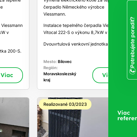
ce
čerpadlo Německého výrobce
Viessmann.
Potrebujete poradiť?
a Viessmann
Instalace tepelného čerpadla Viessmann
3kW v
Vitocal 222-S o výkonu 8,7kW v Bílovci.
Dvouvrtulová venkovní jednotka 222-S.
tka 200-S.
Mesto:
Bílovec
Región:
Viac
Moravskoslezský
Viac
kraj
Realizované 03/2023
Viac
referen