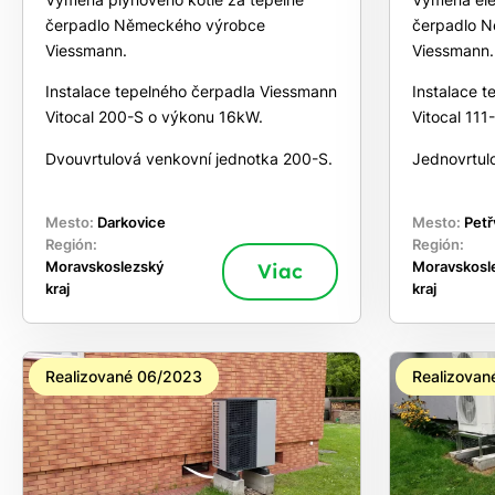
čerpadlo Německého výrobce
čerpadlo 
Viessmann.
Viessmann.
Instalace tepelného čerpadla Viessmann
Instalace 
Vitocal 200-S o výkonu 16kW.
Vitocal 111
Dvouvrtulová venkovní jednotka 200-S.
Jednovrtul
Mesto:
Darkovice
Mesto:
Petř
Región:
Región:
Moravskoslezský
Viac
Moravskosl
kraj
kraj
Realizované 06/2023
Realizovan