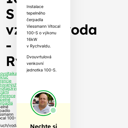
Instalace
S
tepelného
čerpadla
vzduch/voda
Viessmann Vitocal
100-S o výkonu
-
16kW
v Rychvaldu.
Rychvald
Dvouvrtulová
venkovní
jednotka 100-S.
tovoltaika
 kľúč
rencie
izovaných
voltaických
rární
eference
epelné
erpadlá
elné
padlo
ssmann
ocal 100-
Nechte si
duch/voda