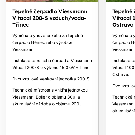
Tepelné čerpadlo Viessmann
Tepelné
Vitocal 200-S vzduch/voda-
Vitocal
Třinec
Ostrava
Výměna plynového kotle za tepelné
Výměna ply
čerpadlo Německého výrobce
čerpadlo 
Viessmann.
Viessmann.
Instalace tepelného čerpadla Viessmann
Instalace 
Vitocal 200-S o výkonu 15,3kW v Třinci.
Vitocal 10
Ostravě.
Dvouvrtulová venkovní jednotka 200-S.
Dvouvrtulo
Technická místnost s vnitřní jednotkou
Viessmann. Bojler o objemu 300l a
Technická m
akumulační nádoba o objemu 200l.
Viessmann. 
akumulační