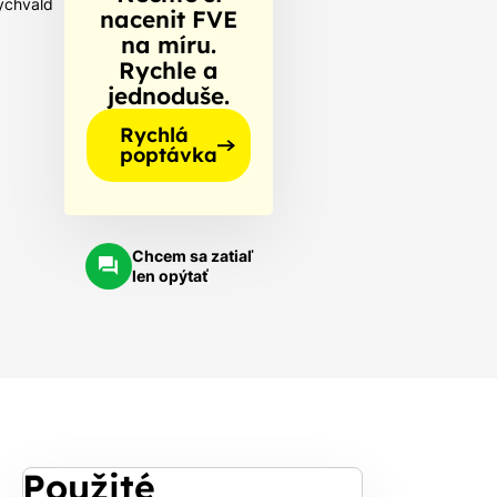
ychvald
nacenit FVE
na míru.
Rychle a
jednoduše.
Rychlá
poptávka
Chcem sa zatiaľ
len opýtať
Použité