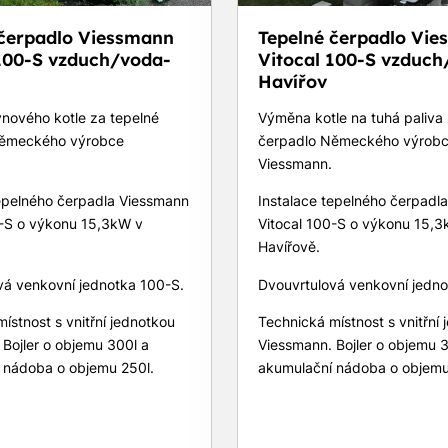
 čerpadlo Viessmann
Tepelné čerpadlo Vi
 100-S vzduch/voda-
Vitocal 100-S vzduch
Havířov
nového kotle za tepelné
Výměna kotle na tuhá paliva 
Německého výrobce
čerpadlo Německého výrob
Viessmann.
tepelného čerpadla Viessmann
Instalace tepelného čerpadl
0-S o výkonu 15,3kW v
Vitocal 100-S o výkonu 15,3
Havířově.
vá venkovní jednotka 100-S.
Dvouvrtulová venkovní jedno
ístnost s vnitřní jednotkou
Technická místnost s vnitřní
Bojler o objemu 300l a
Viessmann. Bojler o objemu 3
 nádoba o objemu 250l.
akumulační nádoba o objemu