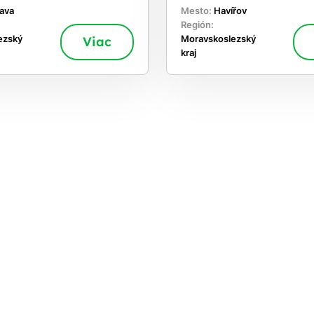
ava
Mesto:
Havířov
Región:
ezský
Viac
Moravskoslezský
kraj