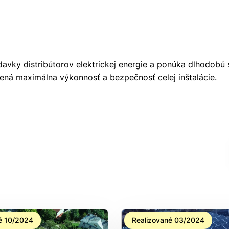
davky distribútorov elektrickej energie a ponúka dlhodobú 
tená maximálna výkonnosť a bezpečnosť celej inštalácie.
é 10/2024
Realizované 03/2024