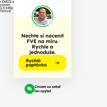
e EMOS s
konom
3,5 kWp
Přerově
Nechte si nacenit
FVE na míru.
Rychle a
jednoduše.
Rychlá
poptávka
Chcem sa zatiaľ
len opýtať