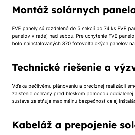
Montáž solárnych panel
FVE panely sú rozdelené do 5 sekcií po 74 ks FVE pa
panelov v rade) nad sebou. Pre uchytenie FVE panel
bolo nainštalovaných 370 fotovoltaických panelov n
Technické riešenie a výz
Vďaka pečlivému plánovaniu a precíznej realizácii sm
zaistenie ochrany pred bleskom pomocou oddialenej h
sústava zaistňuje maximálnu bezpečnosť celej inštalác
Kabeláž a prepojenie so