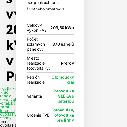
podporili ochranu
výkonom
životného prostredia.
203,5
Celkový
203,50 kWp
výkon FVE:
kWp
Počet
solárnych
370 panelů
panelov:
v
Miesto
realizácie
Přerov
fotovoltaiky:
Přerově
Región
Olomoucký
realizácie:
kraj
tovoltaika
Fotovoltika
 kľúč
rencie
Varianta
VEĽKÁ s
izovaných
batériou
voltaických
rární
Fotovoltika
,
ferencie
tovoltaiky
Určenie FVE
Fotovoltika
e firmy
pre firmy
remná
tovoltaika