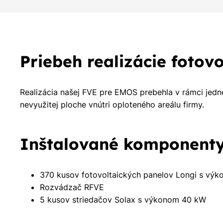
Priebeh realizácie fotovo
Realizácia našej FVE pre EMOS prebehla v rámci jedne
nevyužitej ploche vnútri oploteného areálu firmy.
Inštalované komponenty
370 kusov fotovoltaických panelov Longi s vý
Rozvádzač RFVE
5 kusov striedačov Solax s výkonom 40 kW