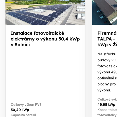
Instalace fotovoltaické
Firemná 
elektrárny o výkonu 50,4 kWp
TALPA -
v Solnici
kWp v Ž
Na střechu 
budovy v Os
fotovoltaic
výkonu 49,
optimálně ro
plochy pro
výkonu.
Celkový výk
Celkový výkon FVE:
49,95 kWp
50,40 kWp
Kapacita bat
Kapacita batérií
fotovoltaiky