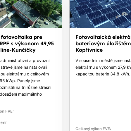
fotovoltaika pre
Fotovoltaická elektrá
 RPF s výkonom 49,95
bateriovým úložištěm
iline-Kunčičky
Kopřivnice
administrativní a provozní
V sousedním městě jsme insta
travě jsme nainstalovali
elektrárnu s výkonem 27,9 k
kou elektrárnu o celkovém
kapacitou baterie 34,8 kWh.
95 kWp. Panely jsme
zmístili na tři různé střešní
 dosažení maximálního
on FVE:
érií
:
Celkový výkon FVE: