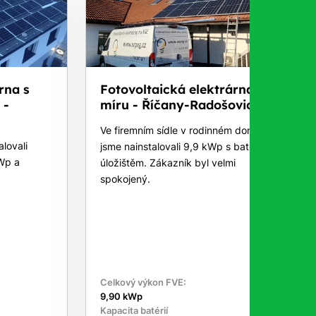
rna s
Fotovoltaická elektrárna na
 -
míru - Říčany-Radošovice
Ve firemním sídle v rodinném domku
lovali
jsme nainstalovali 9,9 kWp s bateriovým
Wp a
úložištěm. Zákazník byl velmi
spokojený.
Celkový výkon FVE:
9,90 kWp
Kapacita batérií