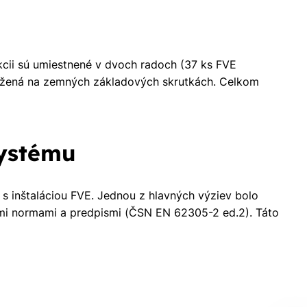
kcii sú umiestnené v dvoch radoch (37 ks FVE
aložená na zemných základových skrutkách. Celkom
systému
 s inštaláciou FVE. Jednou z hlavných výziev bolo
ými normami a predpismi (ČSN EN 62305-2 ed.2). Táto