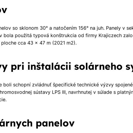
ov
nelov so sklonom 30° a natočením 156° na juh. Panely v se
ov bola použitá typová konštrukcia od firmy Krajiczech z
a ploche cca 43 x 47 m (2021 m2).
vy pri inštalácii solárneho 
e boli schopní zvládnuť špecifické technické výzvy spojené
romosvodnej sústavy LPS III, navrhnutej v súlade s platn
ie.
lárnych panelov