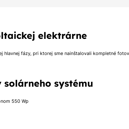
ltaickej elektrárne
j hlavnej fázy, pri ktorej sme nainštalovali kompletné fot
 solárneho systému
konom 550 Wp