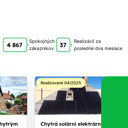
Spokojných
Realizácií za
4 867
37
zákazníkov
posledné dva mesiace
Realizované 04/2025
chytrým
Chytrá solární elektrárna s