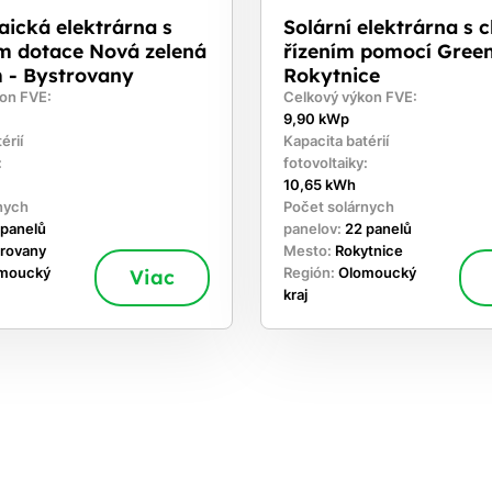
aická elektrárna s
Solární elektrárna s 
ím dotace Nová zelená
řízením pomocí Gree
 - Bystrovany
Rokytnice
on FVE:
Celkový výkon FVE:
9,90 kWp
érií
Kapacita batérií
:
fotovoltaiky:
10,65 kWh
nych
Počet solárnych
 panelů
panelov:
22 panelů
trovany
Mesto:
Rokytnice
moucký
Viac
Región:
Olomoucký
kraj