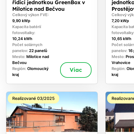
řídicí jednotkou GreenBox v
jednotk
Milotice nad Bečvou
Prostěj
Celkový výkon FVE:
Celkový výk
9,90 kWp
7,20 kWp
Kapacita batérií
Kapacita bat
fotovoltaiky:
fotovoltaiky
10,24 kWh
10,65 kWh
Počet solárnych
Počet solár
panelov:
22 panelů
panelov:
16
Mesto:
Milotice nad
Mesto:
Pros
Bečvou
Vrahovice
Región:
Olomoucký
Viac
Región:
Olo
kraj
kraj
Realizované 03/2025
Realizovan