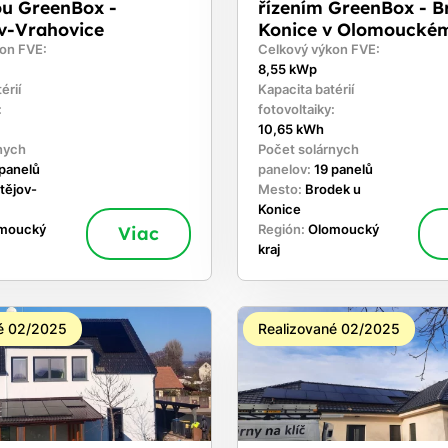
ou GreenBox -
řízením GreenBox - B
ov-Vrahovice
Konice v Olomouckém
on FVE:
Celkový výkon FVE:
8,55 kWp
érií
Kapacita batérií
:
fotovoltaiky:
10,65 kWh
nych
Počet solárnych
 panelů
panelov:
19 panelů
tějov-
Mesto:
Brodek u
Konice
moucký
Viac
Región:
Olomoucký
kraj
é 02/2025
Realizované 02/2025