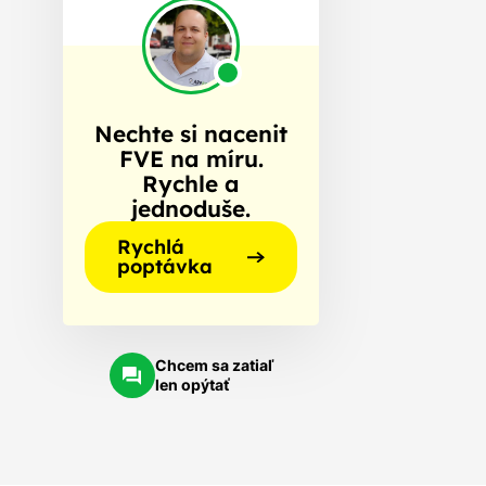
Nechte si nacenit
FVE na míru.
Rychle a
jednoduše.
Rychlá
poptávka
Chcem sa zatiaľ
len opýtať