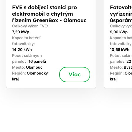
FVE s dobíjecí stanici pro
Fotovolt
elektromobil a chytrým
vyřízen
řízením GreenBox - Olomouc
úsporám
Celkový výkon FVE:
Celkový výk
7,20 kWp
9,90 kWp
Kapacita batérií
Kapacita bat
fotovoltaiky:
fotovoltaiky
14,20 kWh
10,65 kWh
Počet solárnych
Počet solár
panelov:
16 panelů
panelov:
22
Mesto:
Olomouc
Mesto:
Bys
Región:
Olomoucký
Viac
Región:
Olo
kraj
kraj
akajte,
chajte