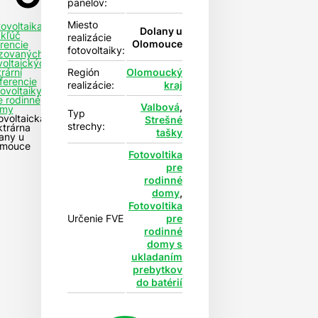
panelov:
Miesto
tovoltaika
Dolany u
 kľúč
realizácie
Olomouce
rencie
fotovoltaiky:
izovaných
voltaických
Región
Olomoucký
rární
ferencie
realizácie:
kraj
tovoltaiky
e rodinné
Valbová
,
my
Typ
ovoltaická
Strešné
strechy:
ktrárna
tašky
any u
omouce
Fotovoltika
pre
rodinné
domy
,
Fotovoltika
Určenie FVE
pre
rodinné
domy s
ukladaním
prebytkov
do batérií