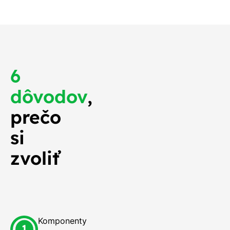
6
dôvodov
,
prečo
si
zvoliť
Komponenty