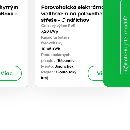
chytrým
Fotovoltaická elektrárna s
nBoxu -
wallboxem na polovalbové
Potrebujete poradiť?
střeše - Jindřichov
Celkový výkon FVE:
7,20 kWp
Kapacita batérií
fotovoltaiky:
10,65 kWh
Počet solárnych
panelov:
16 panelů
Mesto:
Jindřichov
Viac
Región:
Olomoucký
Viac
kraj