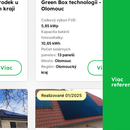
rodek u
Green Box technologií -
 kraji
Olomouc
Celkový výkon FVE:
5,85 kWp
Kapacita batérií
fotovoltaiky:
10,65 kWh
Počet solárnych
panelov:
13 panelů
Mesto:
Olomouc
Viac
Región:
Olomoucký
Viac
kraj
Viac
referen
Realizované 01/2025