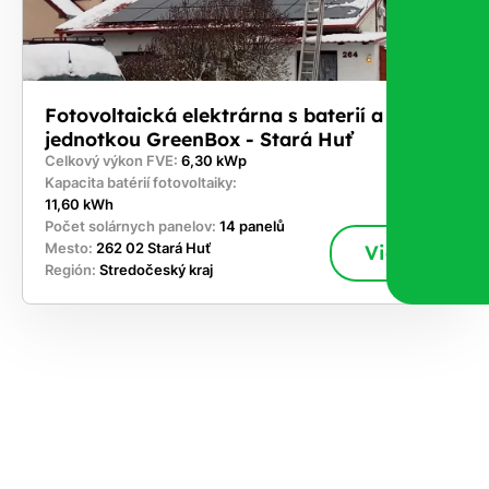
Fotovoltaická elektrárna s baterií a řídicí
jednotkou GreenBox - Stará Huť
Celkový výkon FVE:
6,30 kWp
Kapacita batérií fotovoltaiky:
11,60 kWh
Počet solárnych panelov:
14 panelů
Mesto:
262 02 Stará Huť
Viac
Región:
Stredočeský kraj
akajte,
ajte si
vrhnúť
ešenie