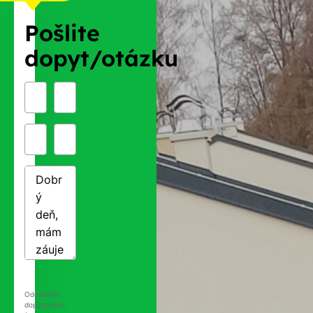
Pošlite
dopyt/otázku
Odoslaním
dopytového