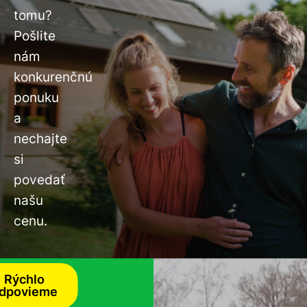
tomu?
Pošlite
nám
konkurenčnú
ponuku
a
nechajte
si
povedať
našu
cenu.
Rýchlo
dpovieme