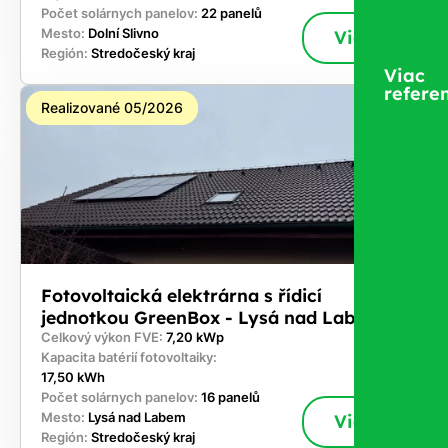
Počet solárnych panelov:
22 panelů
Mesto:
Dolní Slivno
Viac
Región:
Stredočeský kraj
Viac
referen
Realizované 05/2026
Fotovoltaická elektrárna s řídicí
jednotkou GreenBox - Lysá nad Labem
Celkový výkon FVE:
7,20 kWp
Kapacita batérií fotovoltaiky:
17,50 kWh
Počet solárnych panelov:
16 panelů
Mesto:
Lysá nad Labem
Viac
Región:
Stredočeský kraj