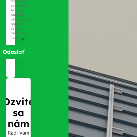
formulára
potvrdzujete,
že ste sa
zoznámili s
informáciami o
spracovaní
Vašich
osobných
údajov
tu
.
Ozvite
sa
nám
Radi Vám