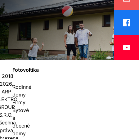
Fotovoltika
 2018 -
2026,
Rodinné
ARP
domy
LEKTRO
Firmy
GROUP
Bytové
S.R.O.,
a
šechna
obecné
práva
domy
hrazena