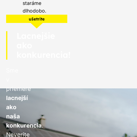
staráme
dlhodobo.
ušetrite
Lacnejšie
ako
konkurencia!
Sme
v
priemere
lacnejší
ako
naša
konkurencia
.
Neveríte