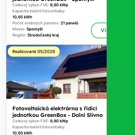
Celkový výkon FVE:
9,90 kWp
Kapacita batérií fotovoltaiky:
10,65 kWh
Počet solárnych panelov:
21 panelů
Mesto:
Spomyšl
Viac
Región:
Stredočeský kraj
Realizované 05/2026
Fotovoltaická elektrárna s řídicí
jednotkou GreenBox - Dolní Slivno
Celkový výkon FVE:
9,90 kWp
Kapacita batérií fotovoltaiky:
10,65 kWh