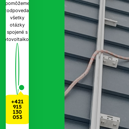
pomôžeme
zodpovedať
všetky
otázky
spojené s
fotovoltaikou.
+421
915
130
053