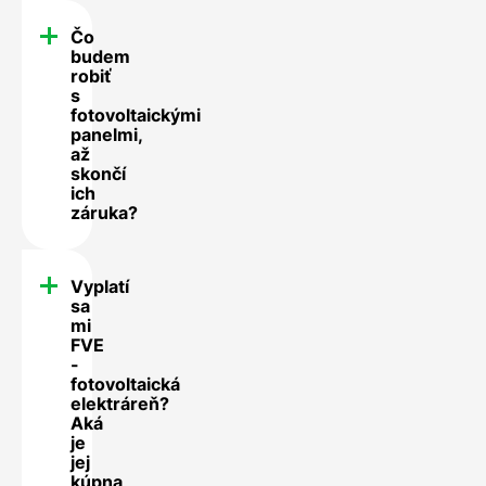
Čo
budem
robiť
s
fotovoltaickými
panelmi,
až
skončí
ich
záruka?
Vyplatí
sa
mi
FVE
-
fotovoltaická
elektráreň?
Aká
je
jej
kúpna