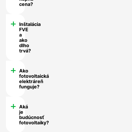
cena?
Inštalácia
FVE
a
ako
dlho
trvá?
Ako
fotovoltaická
elektráreň
funguje?
Aká
je
budúcnosť
fotovoltaiky?