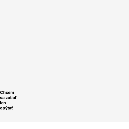
Nechte si
nacenit
FVE na
míru.
Rychle a
ednoduše.
ychlá
optávka
Chcem
sa zatiaľ
len
opýtať