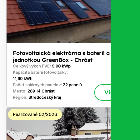
Fotovoltaická elektrárna s baterií a řídicí
jednotkou GreenBox - Chrást
Celkový výkon FVE:
9,90 kWp
Kapacita batérií fotovoltaiky:
11,60 kWh
Počet solárnych panelov:
22 panelů
Mesto:
289 14 Chrást
Viac
Región:
Stredočeský kraj
Realizované 02/2026