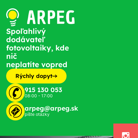
Spoľahlivý
dodávateľ
fotovoltaiky, kde
nič
neplatíte vopred
Rýchly dopyt
915 130 053
08:00 - 17:00
arpeg@arpeg.sk
píšte otázky