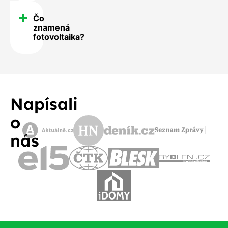
Čo
znamená
fotovoltaika?
Napísali
o
nás