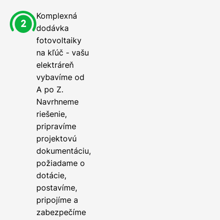
Komplexná
dodávka
fotovoltaiky
na kľúč - vašu
elektráreň
vybavíme od
A po Z.
Navrhneme
riešenie,
pripravíme
projektovú
dokumentáciu,
požiadame o
dotácie,
postavíme,
pripojíme a
zabezpečíme