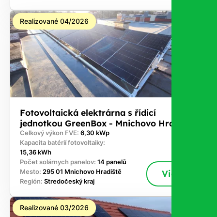
Realizované 04/2026
Fotovoltaická elektrárna s řídicí
jednotkou GreenBox - Mnichovo Hradiště
Celkový výkon FVE:
6,30 kWp
Kapacita batérií fotovoltaiky:
15,36 kWh
Počet solárnych panelov:
14 panelů
Mesto:
295 01 Mnichovo Hradiště
Viac
Región:
Stredočeský kraj
Realizované 03/2026