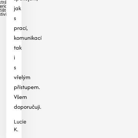
ktrárna s
eriovým
jak
žištěm-
tivice
s
prací,
komunikací
tak
i
s
vřelým
přístupem.
Všem
doporučuji.
Lucie
K.