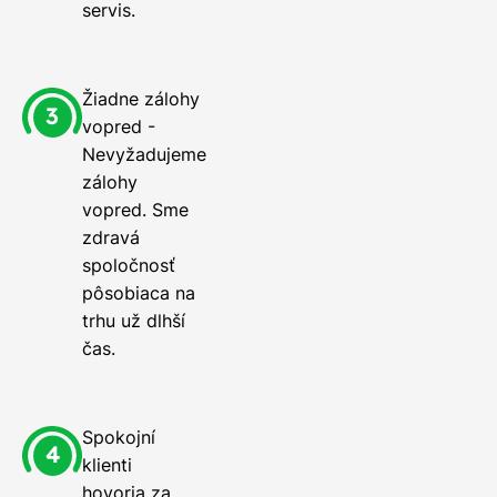
servis.
Žiadne zálohy
vopred -
Nevyžadujeme
zálohy
vopred. Sme
zdravá
spoločnosť
pôsobiaca na
trhu už dlhší
čas.
Spokojní
klienti
hovoria za