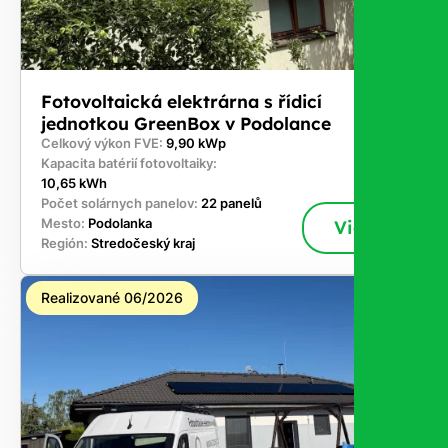
Fotovoltaická elektrárna s řídicí
jednotkou GreenBox v Podolance
Celkový výkon FVE:
9,90 kWp
Kapacita batérií fotovoltaiky:
10,65 kWh
Počet solárnych panelov:
22 panelů
Mesto:
Podolanka
Viac
Región:
Stredočeský kraj
Realizované 06/2026