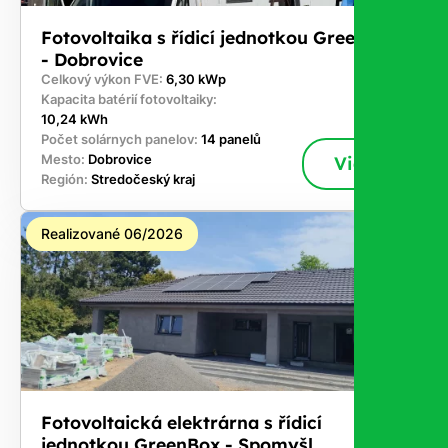
Fotovoltaika s řídicí jednotkou GreenBox
- Dobrovice
Celkový výkon FVE:
6,30 kWp
Kapacita batérií fotovoltaiky:
10,24 kWh
Počet solárnych panelov:
14 panelů
Mesto:
Dobrovice
Viac
Región:
Stredočeský kraj
Realizované 06/2026
Fotovoltaická elektrárna s řídicí
jednotkou GreenBox - Spomyšl