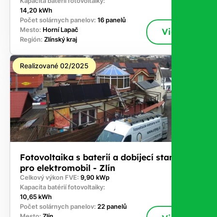
Kapacita batérií fotovoltaiky:
14,20 kWh
Počet solárnych panelov:
16 panelů
Mesto:
Horní Lapač
Viac
Región:
Zlínský kraj
Realizované 02/2025
Fotovoltaika s baterií a dobíjecí stanici
pro elektromobil - Zlín
Celkový výkon FVE:
9,90 kWp
Kapacita batérií fotovoltaiky:
10,65 kWh
Počet solárnych panelov:
22 panelů
Mesto:
Zlín