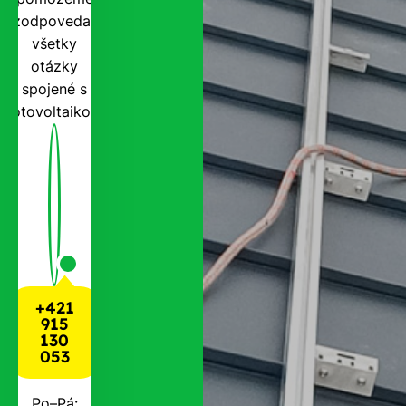
zodpovedať
všetky
otázky
spojené s
fotovoltaikou.
+421
915
130
053
Po–Pá: