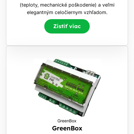
(teploty, mechanické poškodenie) a veľmi
elegantným celočiernym vzhľadom.
Zistiť viac
GreenBox
GreenBox