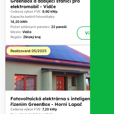
GreenBox a dobíjecí stanici pro
elektromobil - Vidče
Celkový výkon FVE:
9,90 kWp
Kapacita batérií fotovoltaiky:
14,20 kWh
Počet solárnych panelov:
22 panelů
Mesto:
Vidče
Viac
Región:
Zlínský kraj
Realizované 05/2025
Fotovoltaická elektrárna s inteligentním
řízením GreenBox - Horní Lapač
Celkový výkon FVE:
7,20 kWp