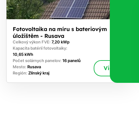
Fotovoltaika na míru s bateriovým
úložištěm - Rusava
Celkový výkon FVE:
7,20 kWp
Kapacita batérií fotovoltaiky:
10,65 kWh
Počet solárnych panelov:
16 panelů
Mesto:
Rusava
Viac
Región:
Zlínský kraj
akajte,
ajte si
vrhnúť
ešenie
e dnes