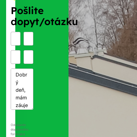
Pošlite
dopyt/otázku
Odoslaním
dopytového
formulára