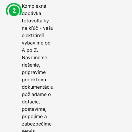
Komplexná
dodávka
fotovoltaiky
na kľúč - vašu
elektráreň
vybavíme od
A po Z.
Navrhneme
riešenie,
pripravíme
projektovú
dokumentáciu,
požiadame o
dotácie,
postavíme,
pripojíme a
zabezpečíme
servis.