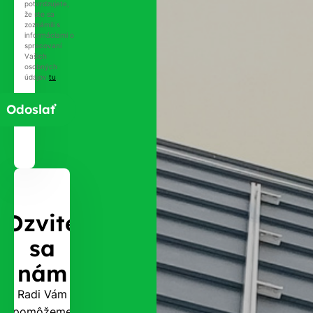
potvrdzujete,
že ste sa
zoznámili s
informáciami o
spracovaní
Vašich
osobných
údajov
tu
.
Ozvite
sa
nám
Radi Vám
pomôžeme