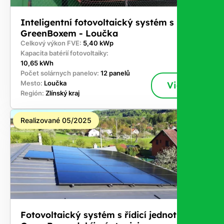
Inteligentní fotovoltaický systém s
GreenBoxem - Loučka
Celkový výkon FVE:
5,40 kWp
Kapacita batérií fotovoltaiky:
10,65 kWh
Počet solárnych panelov:
12 panelů
Mesto:
Loučka
Viac
Región:
Zlínský kraj
Realizované 05/2025
Fotovoltaický systém s řídicí jednotkou