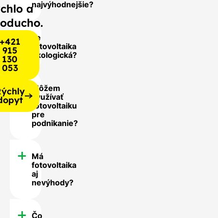
najvýhodnejšie?
chlo a
noducho.
Je
+421
fotovoltaika
915
ekologická?
130
053
Môžem
ýchly
využívať
dopyt
fotovoltaiku
pre
podnikanie?
Má
fotovoltaika
aj
nevýhody?
Čo