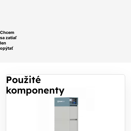
ychlá
optávka
Chcem
sa zatiaľ
len
opýtať
Použité
komponenty