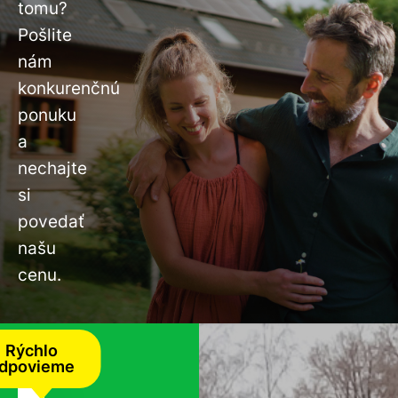
tomu?
Pošlite
nám
konkurenčnú
ponuku
a
nechajte
si
povedať
našu
cenu.
Rýchlo
dpovieme