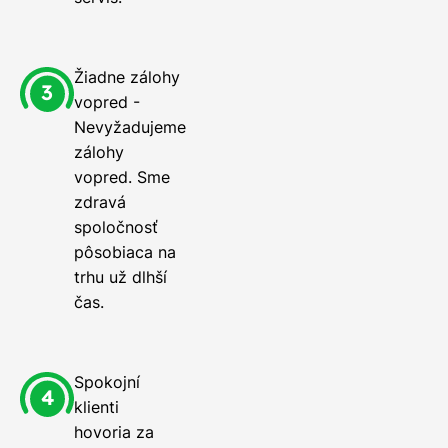
Žiadne zálohy
vopred -
Nevyžadujeme
zálohy
vopred. Sme
zdravá
spoločnosť
pôsobiaca na
trhu už dlhší
čas.
Spokojní
klienti
hovoria za