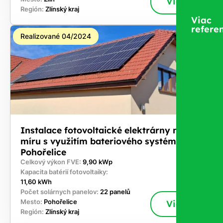
Viac
Región:
Zlínský kraj
Viac
referen
Realizované 04/2024
Instalace fotovoltaické elektrárny na
míru s využitím bateriového systému -
Pohořelice
Celkový výkon FVE:
9,90 kWp
Kapacita batérií fotovoltaiky:
11,60 kWh
Počet solárnych panelov:
22 panelů
Mesto:
Pohořelice
Viac
Región:
Zlínský kraj