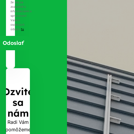
že ste sa
zoznámili s
informáciami o
spracovaní
Vašich
osobných
údajov
tu
.
Ozvite
sa
nám
Radi Vám
pomôžeme