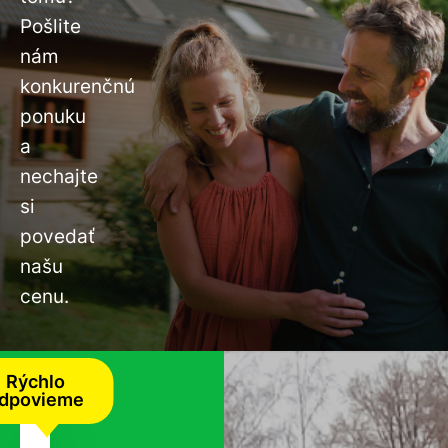
Pošlite
nám
konkurenčnú
ponuku
a
nechajte
si
povedať
našu
cenu.
Rýchlo
dpovieme