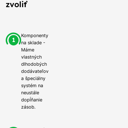
zvoliť
Komponenty
na sklade -
Máme
vlastných
dlhodobých
dodávateľov
a špeciálny
systém na
neustále
dopĺňanie
zásob.