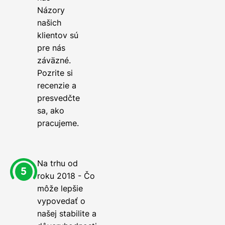
Názory
našich
klientov sú
pre nás
záväzné.
Pozrite si
recenzie a
presvedčte
sa, ako
pracujeme.
Na trhu od
roku 2018 - Čo
môže lepšie
vypovedať o
našej stabilite a