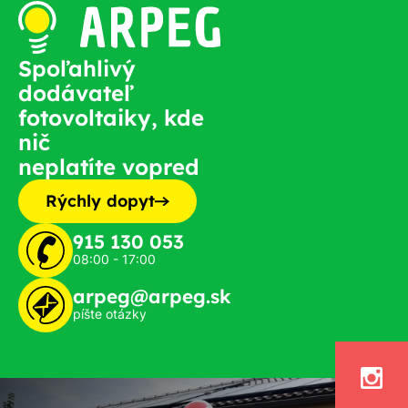
Spoľahlivý
dodávateľ
fotovoltaiky, kde
nič
neplatíte vopred
Rýchly dopyt
915 130 053
08:00 - 17:00
arpeg@arpeg.sk
píšte otázky