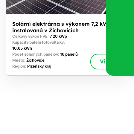
Solární elektrárna s výkonem 7,2 kWp
instalovaná v Žichovicích
Celkový výkon FVE:
7,20 kWp
Kapacita batérií fotovoltaiky:
10,65 kWh
Počet solárnych panelov:
16 panelů
Mesto:
Žichovice
Viac
Región:
Plzeňský kraj
akajte,
ajte si
vrhnúť
ešenie
e dnes