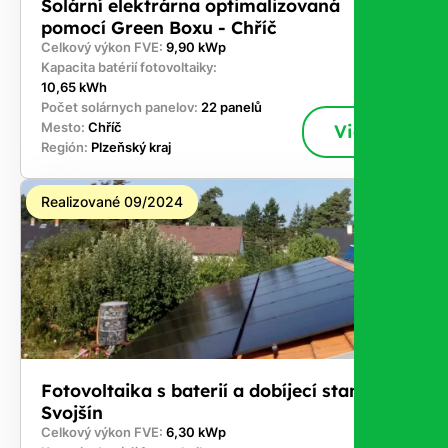
Solární elektrárna optimalizovaná
pomocí Green Boxu - Chříč
Celkový výkon FVE:
9,90 kWp
Kapacita batérií fotovoltaiky:
10,65 kWh
Počet solárnych panelov:
22 panelů
Mesto:
Chříč
Viac
Región:
Plzeňský kraj
Realizované 09/2024
Fotovoltaika s baterií a dobíjecí stanici -
Svojšín
Celkový výkon FVE:
6,30 kWp