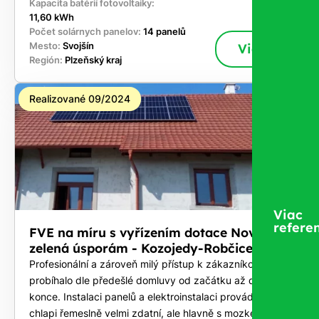
Kapacita batérií fotovoltaiky:
11,60 kWh
Počet solárnych panelov:
14 panelů
Mesto:
Svojšín
Viac
Región:
Plzeňský kraj
Realizované 09/2024
Viac
referen
FVE na míru s vyřízením dotace Nová
zelená úsporám - Kozojedy-Robčice
Profesionální a zároveň milý přístup k zákazníkovi. Vše
probíhalo dle předešlé domluvy od začátku až do
konce. Instalaci panelů a elektroinstalaci prováděli
chlapi řemeslně velmi zdatní, ale hlavně s mozkem, co u