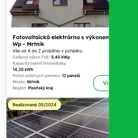
Fotovoltaická elektrárna s výkonem 5,4 k
Wp - Mrtník
Vše od A do Z proběhlo v pořádku.
Celkový výkon FVE:
5,40 kWp
Kapacita batérií fotovoltaiky:
14,20 kWh
Počet solárnych panelov:
12 panelů
Mesto:
Mrtník
Viac
Región:
Plzeňský kraj
Realizované 05/2024