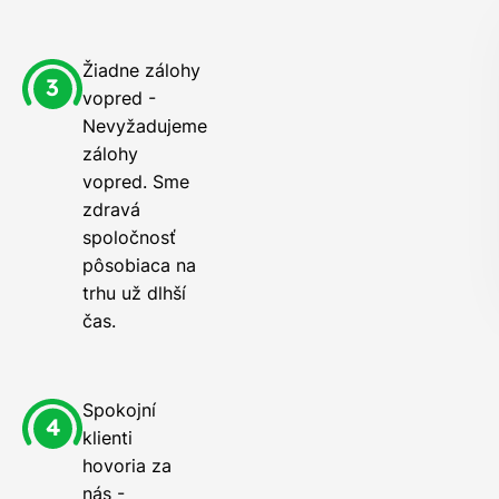
Žiadne zálohy
vopred -
Nevyžadujeme
zálohy
vopred. Sme
zdravá
spoločnosť
pôsobiaca na
trhu už dlhší
čas.
Spokojní
klienti
hovoria za
nás -