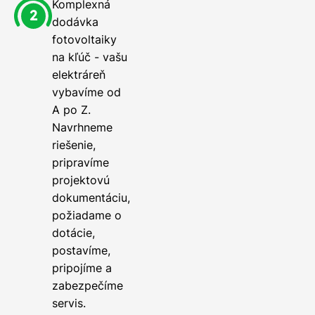
Komplexná
dodávka
fotovoltaiky
na kľúč - vašu
elektráreň
vybavíme od
A po Z.
Navrhneme
riešenie,
pripravíme
projektovú
dokumentáciu,
požiadame o
dotácie,
postavíme,
pripojíme a
zabezpečíme
servis.