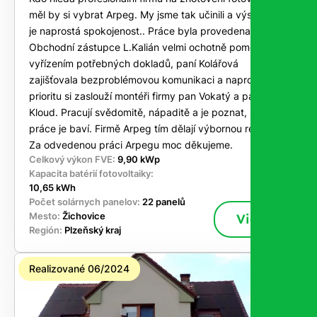
měl by si vybrat Arpeg. My jsme tak učinili a výsledkem
je naprostá spokojenost.. Práce byla provedena na klíč.
Obchodní zástupce L.Kalián velmi ochotně pomohl s
vyřízením potřebných dokladů, paní Kolářová
zajišťovala bezproblémovou komunikaci a naprostou
prioritu si zaslouží montéři firmy pan Vokatý a pan
Kloud. Pracují svědomitě, nápaditě a je poznat, že tato
práce je baví. Firmě Arpeg tím dělají výbornou reklamu.
Za odvedenou práci Arpegu moc děkujeme.
Celkový výkon FVE:
9,90 kWp
Kapacita batérií fotovoltaiky:
10,65 kWh
Počet solárnych panelov:
22 panelů
Mesto:
Žichovice
Viac
Región:
Plzeňský kraj
Realizované 06/2024