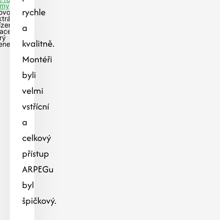
my
rychle
ovoltaická
ktrárna s
a
ízením
ace-
rý
kvalitně.
enec
Montéři
byli
velmi
vstřícní
a
celkový
přístup
ARPEGu
byl
špičkový.