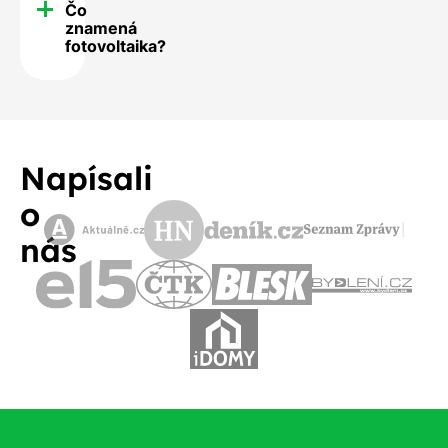
Čo
znamená
fotovoltaika?
Napísali
o
nás