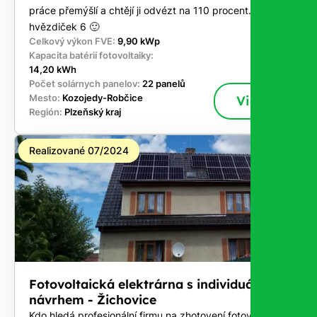
práce přemýšlí a chtějí ji odvézt na 110 procent. Za mě
hvězdiček 6 🙂
Celkový výkon FVE:
9,90 kWp
Kapacita batérií fotovoltaiky:
14,20 kWh
Počet solárnych panelov:
22 panelů
Mesto:
Kozojedy-Robčice
Viac
Región:
Plzeňský kraj
Realizované 07/2024
Fotovoltaická elektrárna s individuálním
návrhem - Žichovice
Kdo hledá profesionální firmu na zhotovení fotovoltaiky