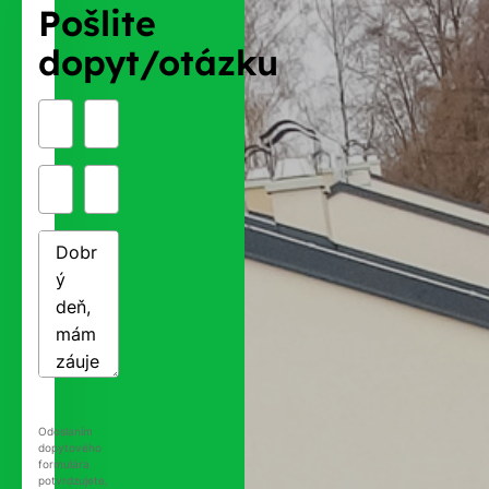
Pošlite
dopyt/otázku
Odoslaním
dopytového
formulára
potvrdzujete,