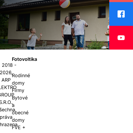
Fotovoltika
 2018 -
2026,
Rodinné
ARP
domy
LEKTRO
Firmy
GROUP
Bytové
S.R.O.,
a
šechna
obecné
práva
domy
hrazena
FVE +