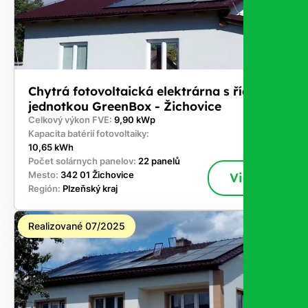
Chytrá fotovoltaická elektrárna s řídicí
jednotkou GreenBox - Žichovice
Celkový výkon FVE:
9,90 kWp
Kapacita batérií fotovoltaiky:
10,65 kWh
Počet solárnych panelov:
22 panelů
Mesto:
342 01 Žichovice
Viac
Región:
Plzeňský kraj
Realizované 07/2025