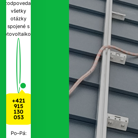
zodpovedať
všetky
otázky
spojené s
fotovoltaikou.
+421
915
130
053
Po–Pá: