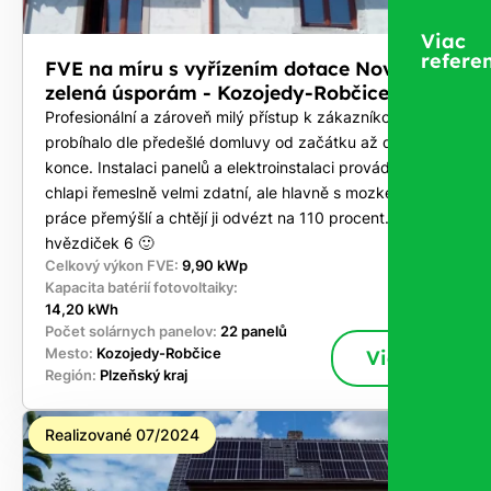
Viac
referen
FVE na míru s vyřízením dotace Nová
zelená úsporám - Kozojedy-Robčice
Profesionální a zároveň milý přístup k zákazníkovi. Vše
probíhalo dle předešlé domluvy od začátku až do
konce. Instalaci panelů a elektroinstalaci prováděli
chlapi řemeslně velmi zdatní, ale hlavně s mozkem, co u
práce přemýšlí a chtějí ji odvézt na 110 procent. Za mě
hvězdiček 6 🙂
Celkový výkon FVE:
9,90 kWp
Kapacita batérií fotovoltaiky:
14,20 kWh
Počet solárnych panelov:
22 panelů
Mesto:
Kozojedy-Robčice
Viac
Región:
Plzeňský kraj
Realizované 07/2024