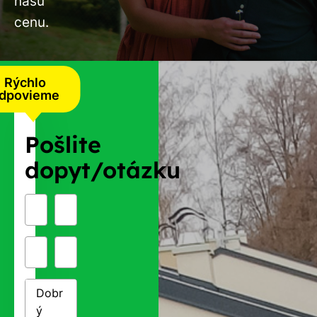
našu
cenu.
Rýchlo
dpovieme
Pošlite
dopyt/otázku