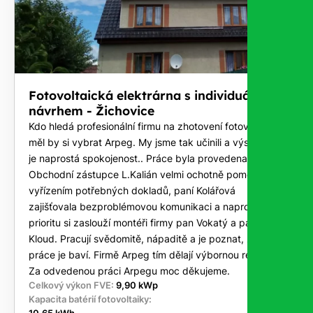
Fotovoltaická elektrárna s individuálním
návrhem - Žichovice
Kdo hledá profesionální firmu na zhotovení fotovoltaiky
měl by si vybrat Arpeg. My jsme tak učinili a výsledkem
je naprostá spokojenost.. Práce byla provedena na klíč.
Obchodní zástupce L.Kalián velmi ochotně pomohl s
vyřízením potřebných dokladů, paní Kolářová
zajišťovala bezproblémovou komunikaci a naprostou
prioritu si zaslouží montéři firmy pan Vokatý a pan
Kloud. Pracují svědomitě, nápaditě a je poznat, že tato
práce je baví. Firmě Arpeg tím dělají výbornou reklamu.
Za odvedenou práci Arpegu moc děkujeme.
Celkový výkon FVE:
9,90 kWp
Kapacita batérií fotovoltaiky: