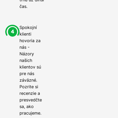
čas.
Spokojní
klienti
hovoria za
nás -
Názory
našich
klientov sú
pre nás
záväzné.
Pozrite si
recenzie a
presvedčte
sa, ako
pracujeme.