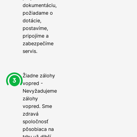
dokumentáciu,
požiadame o
dotácie,
postavíme,
pripojíme a
zabezpečíme
servis.
Žiadne zálohy
vopred -
Nevyžadujeme
zálohy
vopred. Sme
zdravá
spoločnosť
pôsobiaca na
trhu už dlhší