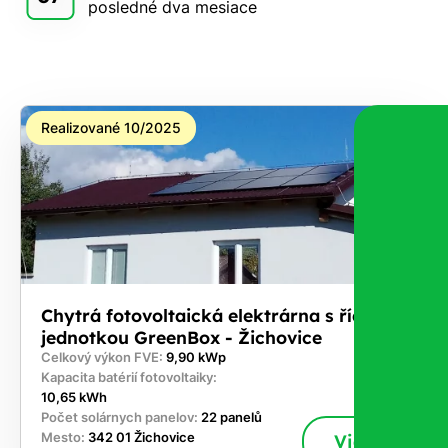
posledné dva mesiace
Realizované 10/2025
Chytrá fotovoltaická elektrárna s řídicí
jednotkou GreenBox - Žichovice
Celkový výkon FVE:
9,90 kWp
Kapacita batérií fotovoltaiky:
10,65 kWh
Počet solárnych panelov:
22 panelů
Mesto:
342 01 Žichovice
Viac