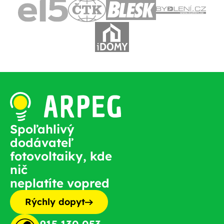
Spoľahlivý
dodávateľ
fotovoltaiky, kde
nič
neplatíte vopred
Rýchly dopyt
915 130 053