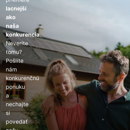
lacnejší
ako
naša
konkurencia
.
Neveríte
tomu?
Pošlite
nám
konkurenčnú
ponuku
a
nechajte
si
povedať