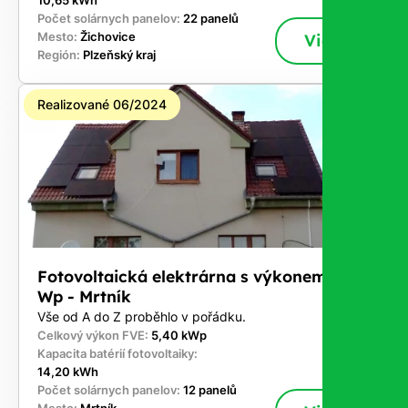
10,65 kWh
Počet solárnych panelov:
22 panelů
Mesto:
Žichovice
Viac
Región:
Plzeňský kraj
Realizované 06/2024
Fotovoltaická elektrárna s výkonem 5,4 k
Wp - Mrtník
Vše od A do Z proběhlo v pořádku.
Celkový výkon FVE:
5,40 kWp
Kapacita batérií fotovoltaiky:
14,20 kWh
Počet solárnych panelov:
12 panelů