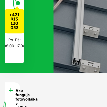
+421
915
130
053
Po–Pá:
08:00–17:00
Ako
FAQ
funguje
-
fotovoltaika
v