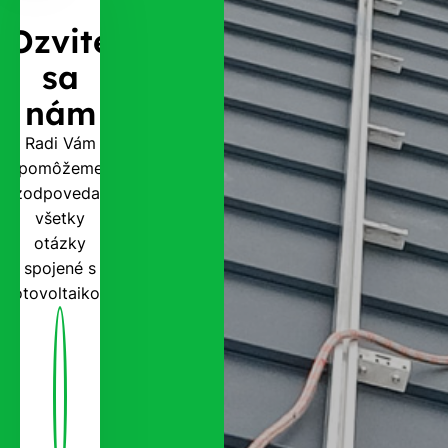
Ozvite
sa
nám
Radi Vám
pomôžeme
zodpovedať
všetky
otázky
spojené s
fotovoltaikou.