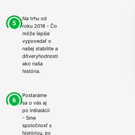
Na trhu od
roku 2018 - Čo
môže lepšie
vypovedať o
našej stabilite a
dôveryhodnosti
ako naša
história.
Postaráme
sa o vás aj
po inštalácii
- Sme
spoločnosť s
históriou, po