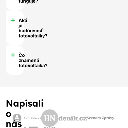
funguje?
Aká
je
budúcnosť
fotovoltaiky?
Čo
znamená
fotovoltaika?
Napísali
o
nás