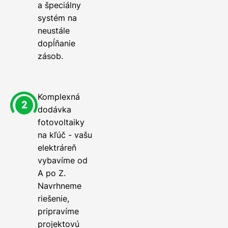
a špeciálny
systém na
neustále
dopĺňanie
zásob.
Komplexná
dodávka
fotovoltaiky
na kľúč - vašu
elektráreň
vybavíme od
A po Z.
Navrhneme
riešenie,
pripravíme
projektovú