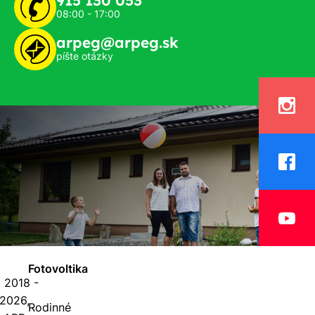
08:00 - 17:00
arpeg@arpeg.sk
píšte otázky
Fotovoltika
 2018 -
2026,
Rodinné