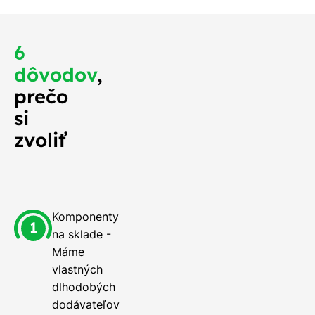
6
dôvodov
,
prečo
si
zvoliť
Komponenty
na sklade -
Máme
vlastných
dlhodobých
dodávateľov