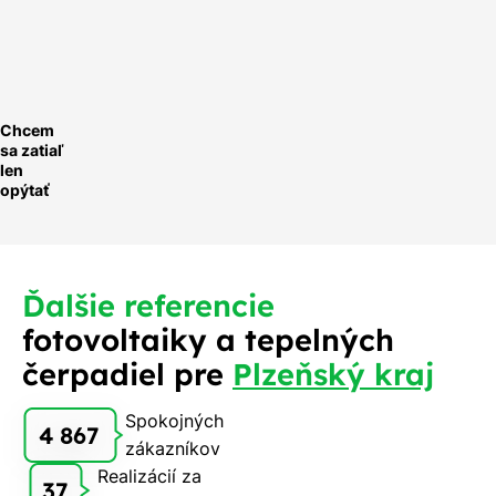
ychlá
optávka
Chcem
sa zatiaľ
len
opýtať
Ďalšie referencie
fotovoltaiky a tepelných
čerpadiel pre
Plzeňský kraj
Spokojných
4 867
zákazníkov
Realizácií za
37