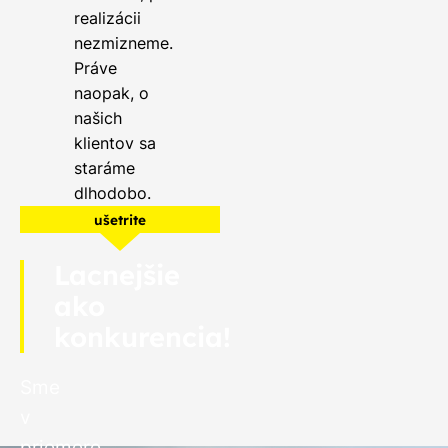
realizácii
nezmizneme.
Práve
naopak, o
našich
klientov sa
staráme
dlhodobo.
ušetrite
Lacnejšie
ako
konkurencia!
Sme
v
priemere