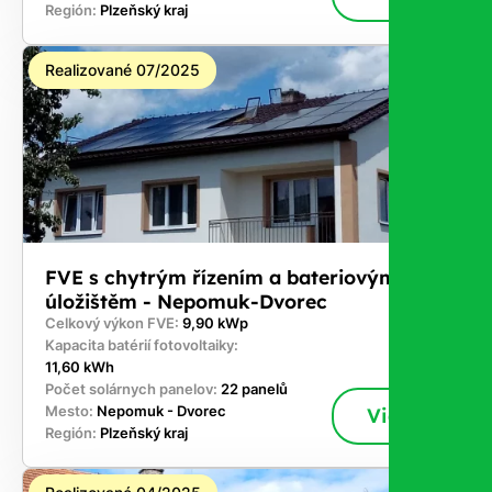
Región:
Plzeňský kraj
Realizované 07/2025
FVE s chytrým řízením a bateriovým
úložištěm - Nepomuk-Dvorec
Celkový výkon FVE:
9,90 kWp
Kapacita batérií fotovoltaiky:
11,60 kWh
Počet solárnych panelov:
22 panelů
Mesto:
Nepomuk - Dvorec
Viac
Región:
Plzeňský kraj