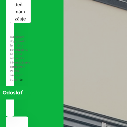
Odoslaním
dopytového
formulára
potvrdzujete,
že ste sa
zoznámili s
informáciami o
spracovaní
Vašich
osobných
údajov
tu
.