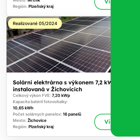
Mesto:
Mrtník
Viac
Región:
Plzeňský kraj
Realizované 05/2024
Solární elektrárna s výkonem 7,2 kWp
instalovaná v Žichovicích
Celkový výkon FVE:
7,20 kWp
Kapacita batérií fotovoltaiky:
10,65 kWh
Počet solárnych panelov:
16 panelů
Mesto:
Žichovice
Viac
Región:
Plzeňský kraj