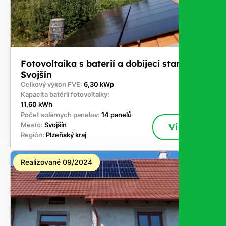
Fotovoltaika s baterií a dobíjecí stanici -
Svojšín
Celkový výkon FVE:
6,30 kWp
Kapacita batérií fotovoltaiky:
11,60 kWh
Počet solárnych panelov:
14 panelů
Mesto:
Svojšín
Viac
Región:
Plzeňský kraj
Realizované 09/2024