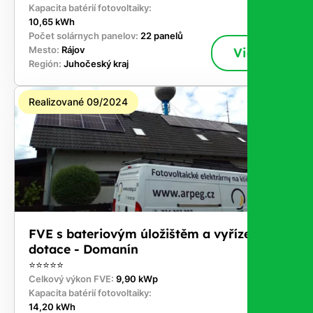
Kapacita batérií fotovoltaiky:
10,65 kWh
Počet solárnych panelov:
22 panelů
Mesto:
Rájov
Viac
Región:
Juhočeský kraj
Realizované 09/2024
FVE s bateriovým úložištěm a vyřízením
dotace - Domanín
⭐⭐⭐⭐⭐
Celkový výkon FVE:
9,90 kWp
Kapacita batérií fotovoltaiky:
14,20 kWh