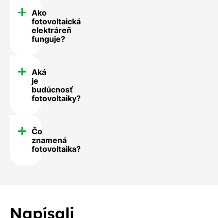
Ako
fotovoltaická
elektráreň
funguje?
Aká
je
budúcnosť
fotovoltaiky?
Čo
znamená
fotovoltaika?
Napísali