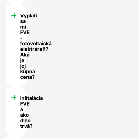
Vyplatí
sa
mi
FVE
-
fotovoltaická
elektráreň?
Aká
je
jej
kúpna
cena?
Inštalácia
FVE
a
ako
dlho
trvá?