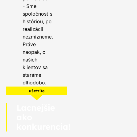
- Sme
spoločnosť s
históriou, po
realizácii
nezmizneme.
Práve
naopak, o
našich
klientov sa
staráme
dlhodobo.
ušetrite
Lacnejšie
ako
konkurencia!