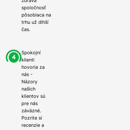
zdravá
spoločnosť
pôsobiaca na
trhu už dlhší
čas.
Spokojní
klienti
hovoria za
nás -
Názory
našich
klientov sú
pre nás
záväzné.
Pozrite si
recenzie a