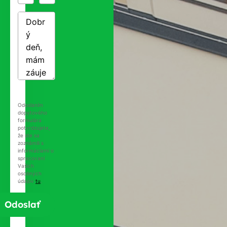
Odoslaním
dopytového
formulára
potvrdzujete,
že ste sa
zoznámili s
informáciami o
spracovaní
Vašich
osobných
údajov
tu
.