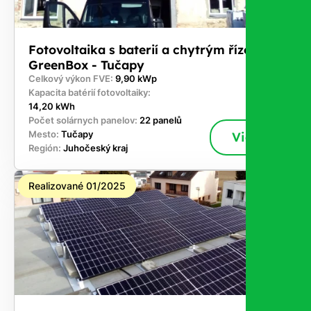
Fotovoltaika s baterií a chytrým řízením
GreenBox - Tučapy
Celkový výkon FVE:
9,90 kWp
Kapacita batérií fotovoltaiky:
14,20 kWh
Počet solárnych panelov:
22 panelů
Mesto:
Tučapy
Viac
Región:
Juhočeský kraj
Realizované 01/2025