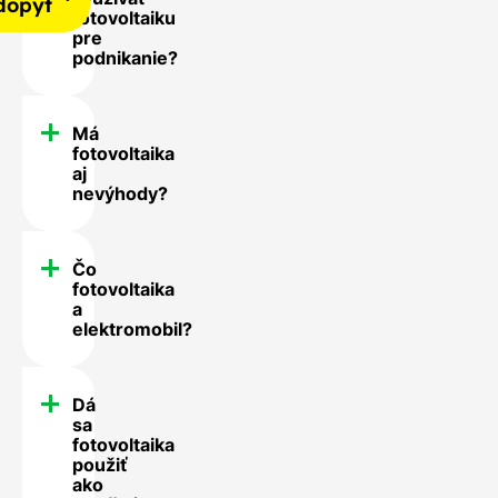
dopyt
fotovoltaiku
pre
podnikanie?
Má
fotovoltaika
aj
nevýhody?
Čo
fotovoltaika
a
elektromobil?
Dá
sa
fotovoltaika
použiť
ako