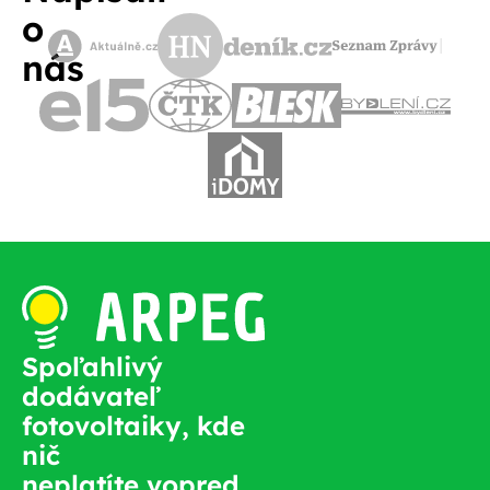
o
nás
Spoľahlivý
dodávateľ
fotovoltaiky, kde
nič
neplatíte vopred