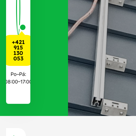
+421
915
130
053
Po–Pá:
08:00–17:00