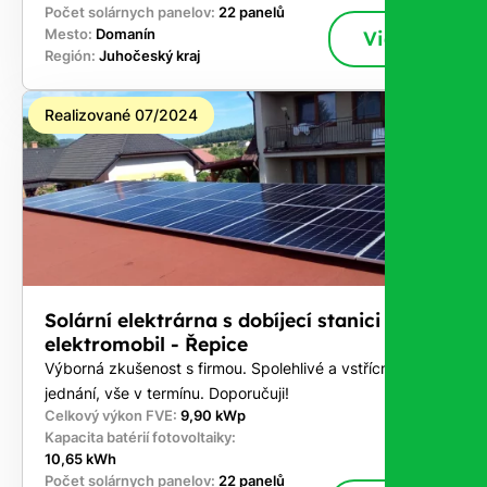
Počet solárnych panelov:
22 panelů
Mesto:
Domanín
Viac
Región:
Juhočeský kraj
Realizované 07/2024
Solární elektrárna s dobíjecí stanici pro
elektromobil - Řepice
Výborná zkušenost s firmou. Spolehlivé a vstřícné
jednání, vše v termínu. Doporučuji!
Celkový výkon FVE:
9,90 kWp
Kapacita batérií fotovoltaiky:
10,65 kWh
Počet solárnych panelov:
22 panelů