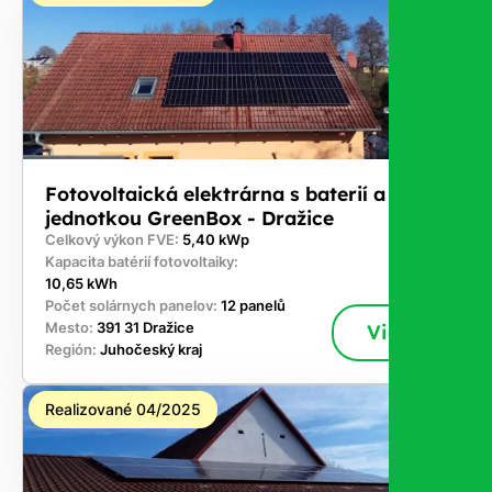
Fotovoltaická elektrárna s baterií a řídicí
jednotkou GreenBox - Dražice
Celkový výkon FVE:
5,40 kWp
Kapacita batérií fotovoltaiky:
10,65 kWh
Počet solárnych panelov:
12 panelů
Mesto:
391 31 Dražice
Viac
Región:
Juhočeský kraj
Realizované 04/2025