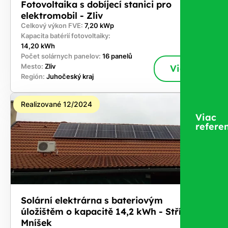
Fotovoltaika s dobíjecí stanici pro
elektromobil - Zliv
Celkový výkon FVE:
7,20 kWp
Kapacita batérií fotovoltaiky:
14,20 kWh
Počet solárnych panelov:
16 panelů
Mesto:
Zliv
Viac
Región:
Juhočeský kraj
Realizované 12/2024
Viac
referen
Solární elektrárna s bateriovým
úložištěm o kapacitě 14,2 kWh - Stříbřec-
Mníšek