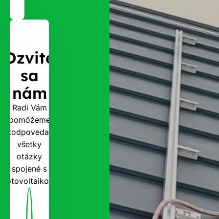
Ozvite
sa
nám
Radi Vám
pomôžeme
zodpovedať
všetky
otázky
spojené s
fotovoltaikou.