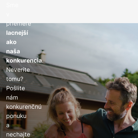
Sme
v
priemere
lacnejší
ako
naša
konkurencia
.
Neveríte
tomu?
Pošlite
nám
konkurenčnú
ponuku
a
nechajte