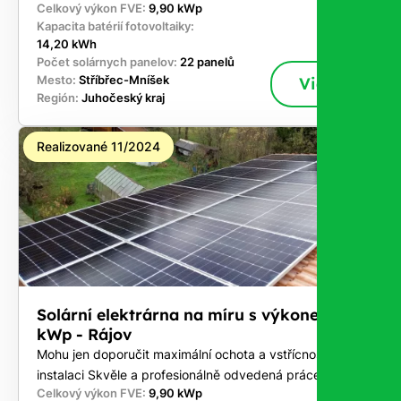
Celkový výkon FVE:
9,90 kWp
Kapacita batérií fotovoltaiky:
14,20 kWh
Počet solárnych panelov:
22 panelů
Mesto:
Stříbřec-Mníšek
Viac
Región:
Juhočeský kraj
Realizované 11/2024
Solární elektrárna na míru s výkonem 9,9
kWp - Rájov
Mohu jen doporučit maximální ochota a vstřícnost při
instalaci Skvěle a profesionálně odvedená práce .
Celkový výkon FVE:
9,90 kWp