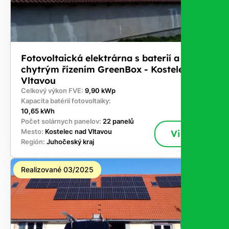
Fotovoltaická elektrárna s baterií a
chytrým řízením GreenBox - Kostelec nad
Vltavou
Celkový výkon FVE:
9,90 kWp
Kapacita batérií fotovoltaiky:
10,65 kWh
Počet solárnych panelov:
22 panelů
Mesto:
Kostelec nad Vltavou
Viac
Región:
Juhočeský kraj
Realizované 03/2025