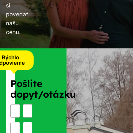
si
povedať
našu
cenu.
Rýchlo
dpovieme
Pošlite
dopyt/otázku