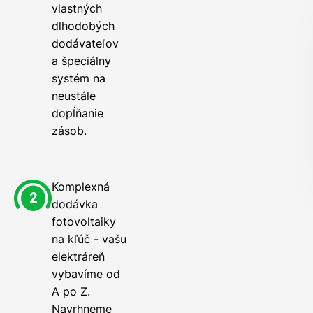
vlastných
dlhodobých
dodávateľov
a špeciálny
systém na
neustále
dopĺňanie
zásob.
Komplexná
dodávka
fotovoltaiky
na kľúč - vašu
elektráreň
vybavíme od
A po Z.
Navrhneme