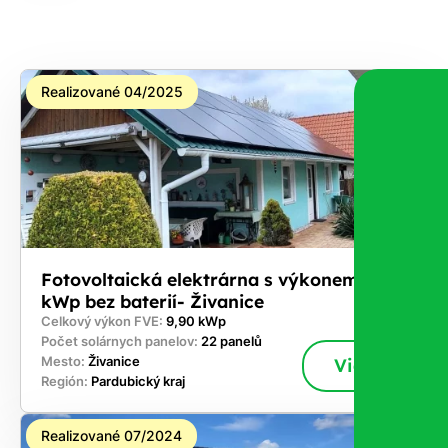
Realizované 04/2025
Fotovoltaická elektrárna s výkonem 9,9
kWp bez baterií- Živanice
Celkový výkon FVE:
9,90 kWp
Počet solárnych panelov:
22 panelů
Mesto:
Živanice
Viac
Región:
Pardubický kraj
Realizované 07/2024