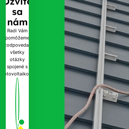
Ozvite
sa
nám
Radi Vám
pomôžeme
zodpovedať
všetky
otázky
spojené s
fotovoltaikou.