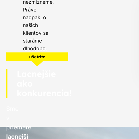
nezmizneme.
Práve
naopak, o
našich
klientov sa
staráme
dlhodobo.
ušetrite
Lacnejšie
ako
konkurencia!
Sme
v
priemere
lacnejší