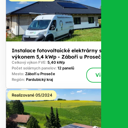
Instalace fotovoltaické elektrárny s
výkonem 5,4 kWp - Záboří u Proseče
Celkový výkon FVE:
5,40 kWp
Počet solárnych panelov:
12 panelů
Mesto:
Záboří u Proseče
Viac
Región:
Pardubický kraj
Realizované 05/2024