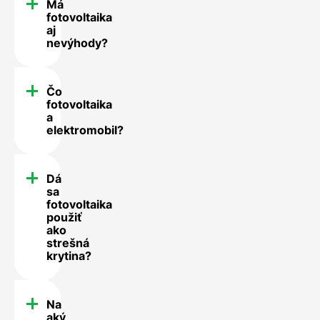
Má
fotovoltaika
aj
nevýhody?
Čo
fotovoltaika
a
elektromobil?
Dá
sa
fotovoltaika
použiť
ako
strešná
krytina?
Na
aký