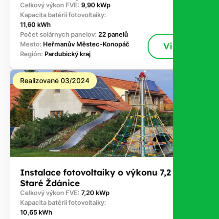
Celkový výkon FVE:
9,90 kWp
Kapacita batérií fotovoltaiky:
11,60 kWh
Počet solárnych panelov:
22 panelů
Mesto:
Heřmanův Městec-Konopáč
Viac
Región:
Pardubický kraj
Realizované 03/2024
Instalace fotovoltaiky o výkonu 7,2 kWp -
Staré Ždánice
Celkový výkon FVE:
7,20 kWp
Kapacita batérií fotovoltaiky:
10,65 kWh