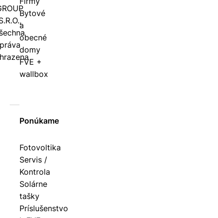
Firmy
GROUP
Bytové
S.R.O.,
a
šechna
obecné
práva
domy
hrazena
FVE +
wallbox
Ponúkame
Fotovoltika
Servis /
Kontrola
Solárne
tašky
Príslušenstvo