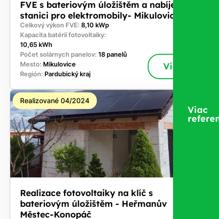
FVE s bateriovým úložištěm a nabíjecí
stanici pro elektromobily- Mikulovice
Celkový výkon FVE:
8,10 kWp
Kapacita batérií fotovoltaiky:
10,65 kWh
Počet solárnych panelov:
18 panelů
Mesto:
Mikulovice
Viac
Región:
Pardubický kraj
Realizované 04/2024
Viac
referen
Realizace fotovoltaiky na klíč s
bateriovým úložištěm - Heřmanův
Městec-Konopáč