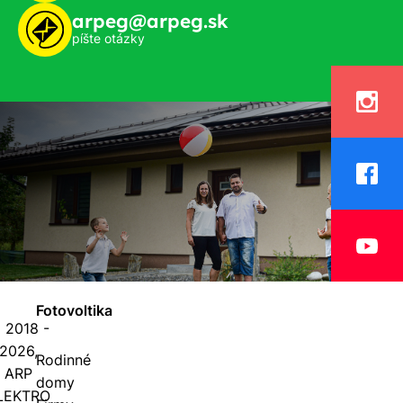
arpeg@arpeg.sk
píšte otázky
Fotovoltika
 2018 -
2026,
Rodinné
ARP
domy
LEKTRO