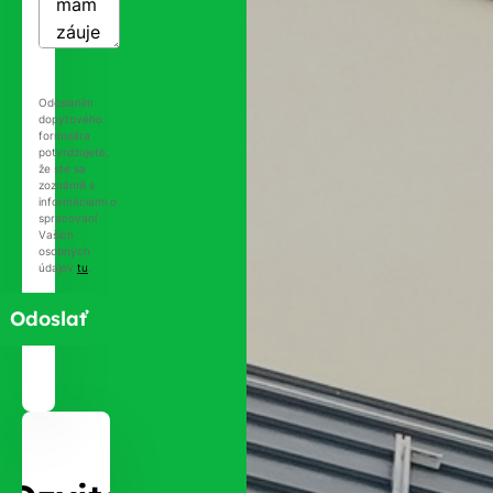
Odoslaním
dopytového
formulára
potvrdzujete,
že ste sa
zoznámili s
informáciami o
spracovaní
Vašich
osobných
údajov
tu
.