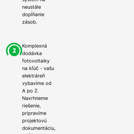
neustále
dopĺňanie
zásob.
Komplexná
dodávka
fotovoltaiky
na kľúč - vašu
elektráreň
vybavíme od
A po Z.
Navrhneme
riešenie,
pripravíme
projektovú
dokumentáciu,