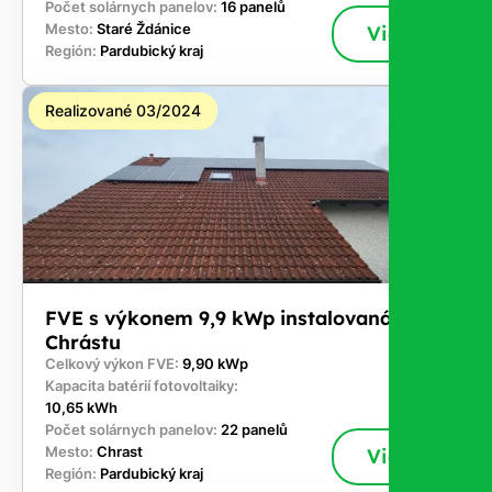
Počet solárnych panelov:
16 panelů
Mesto:
Staré Ždánice
Viac
Región:
Pardubický kraj
Realizované 03/2024
FVE s výkonem 9,9 kWp instalovaná v
Chrástu
Celkový výkon FVE:
9,90 kWp
Kapacita batérií fotovoltaiky:
10,65 kWh
Počet solárnych panelov:
22 panelů
Mesto:
Chrast
Viac
Región:
Pardubický kraj