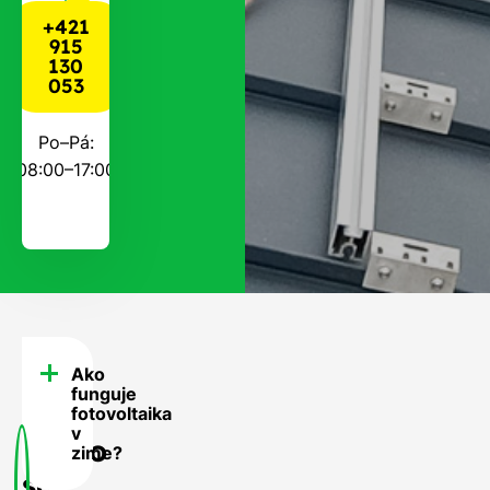
+421
915
130
053
Po–Pá:
08:00–17:00
Ako
FAQ
funguje
-
fotovoltaika
v
Často
zime?
sa