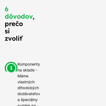
6
dôvodov
,
prečo
si
zvoliť
Komponenty
na sklade -
Máme
vlastných
dlhodobých
dodávateľov
a špeciálny
systém na