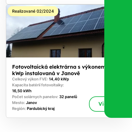
Realizované 02/2024
Fotovoltaická elektrárna s výkonem 14,4
kWp instalovaná v Janově
Celkový výkon FVE:
14,40 kWp
Kapacita batérií fotovoltaiky:
16,50 kWh
Počet solárnych panelov:
32 panelů
Mesto:
Janov
Viac
Región:
Pardubický kraj