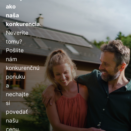
ako
naša
konkurencia
.
Neveríte
tomu?
Pošlite
nám
konkurenčnú
ponuku
a
nechajte
si
povedať
našu
cenu.