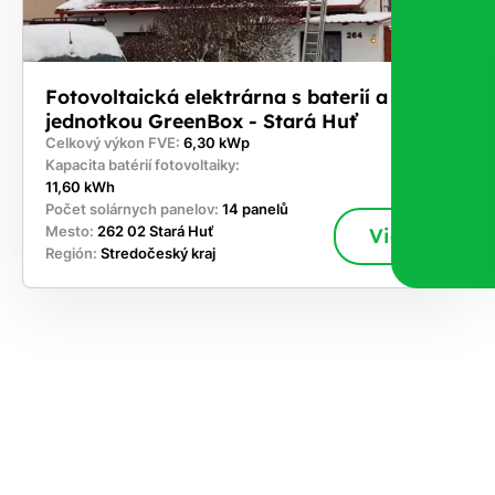
Fotovoltaická elektrárna s baterií a řídicí
jednotkou GreenBox - Stará Huť
Celkový výkon FVE:
6,30 kWp
Kapacita batérií fotovoltaiky:
11,60 kWh
Počet solárnych panelov:
14 panelů
Mesto:
262 02 Stará Huť
Viac
Región:
Stredočeský kraj
akajte,
ajte si
vrhnúť
ešenie
e dnes