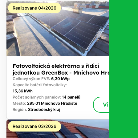
Realizované 04/2026
Fotovoltaická elektrárna s řídicí
jednotkou GreenBox - Mnichovo Hradiště
Celkový výkon FVE:
6,30 kWp
Kapacita batérií fotovoltaiky:
15,36 kWh
Počet solárnych panelov:
14 panelů
Mesto:
295 01 Mnichovo Hradiště
Viac
Región:
Stredočeský kraj
Realizované 03/2026