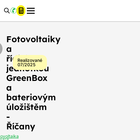
řídicí
řídicí
řídicí
řídicí
řídicí
řídicí
jednotkou
jednotkou
jednotkou
jednotkou
jednotkou
jednotkou
GreenBox
GreenBox
GreenBox
GreenBox
GreenBox
GreenBox
a
a
a
a
a
a
bateriovým
bateriovým
bateriovým
bateriovým
bateriovým
bateriovým
úložištěm
úložištěm
úložištěm
úložištěm
úložištěm
úložištěm
Fotovoltaiky
-
-
-
-
-
-
Říčany
Říčany
Říčany
Říčany
Říčany
Říčany
a
řídicí
Realizované
07/2025
jednotkou
GreenBox
Celkový
9,90 kWp
a
výkon FVE:
bateriovým
Kapacita
batérií
10,65 kWh
úložištěm
fotovoltaiky:
-
Počet
solárnych
22 panelů
Říčany
panelov:
tovoltaika
Miesto