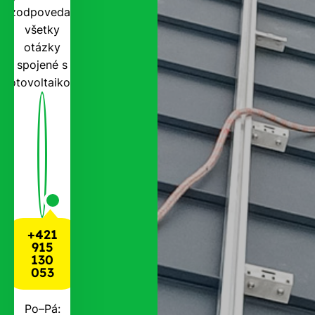
zodpovedať
všetky
otázky
spojené s
fotovoltaikou.
+421
915
130
053
Po–Pá: