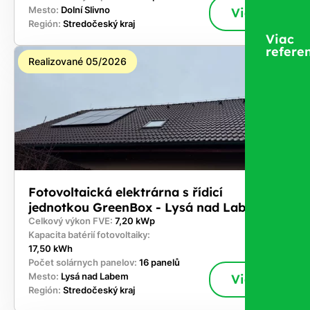
Mesto:
Dolní Slivno
Viac
Región:
Stredočeský kraj
Viac
referen
Realizované 05/2026
Fotovoltaická elektrárna s řídicí
jednotkou GreenBox - Lysá nad Labem
Celkový výkon FVE:
7,20 kWp
Kapacita batérií fotovoltaiky:
17,50 kWh
Počet solárnych panelov:
16 panelů
Mesto:
Lysá nad Labem
Viac
Región:
Stredočeský kraj