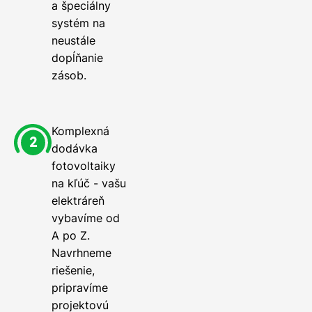
a špeciálny
systém na
neustále
dopĺňanie
zásob.
Komplexná
dodávka
fotovoltaiky
na kľúč - vašu
elektráreň
vybavíme od
A po Z.
Navrhneme
riešenie,
pripravíme
projektovú