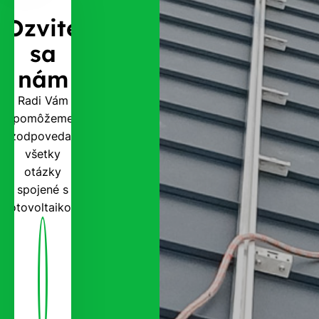
Ozvite
sa
nám
Radi Vám
pomôžeme
zodpovedať
všetky
otázky
spojené s
fotovoltaikou.