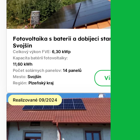
Fotovoltaika s baterií a dobíjecí stanici -
Svojšín
Celkový výkon FVE:
6,30 kWp
Kapacita batérií fotovoltaiky:
11,60 kWh
Počet solárnych panelov:
14 panelů
Mesto:
Svojšín
Viac
Región:
Plzeňský kraj
Realizované 09/2024