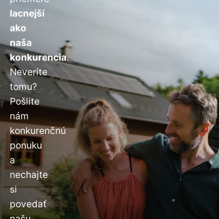
lacnejší
ako
naša
konkurencia
.
Neveríte
tomu?
Pošlite
nám
konkurenčnú
ponuku
a
nechajte
si
povedať
našu