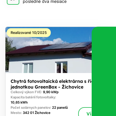
posledné dva mesiace
Realizované 10/2025
Chytrá fotovoltaická elektrárna s řídicí
jednotkou GreenBox - Žichovice
Celkový výkon FVE:
9,90 kWp
Kapacita batérií fotovoltaiky:
10,65 kWh
Počet solárnych panelov:
22 panelů
Mesto:
342 01 Žichovice
Viac