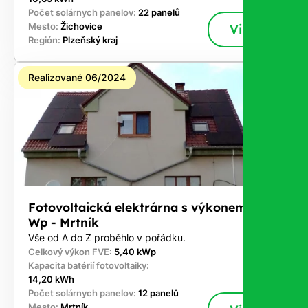
Počet solárnych panelov:
22 panelů
Mesto:
Žichovice
Viac
Región:
Plzeňský kraj
Realizované 06/2024
Fotovoltaická elektrárna s výkonem 5,4 k
Wp - Mrtník
Vše od A do Z proběhlo v pořádku.
Celkový výkon FVE:
5,40 kWp
Kapacita batérií fotovoltaiky:
14,20 kWh
Počet solárnych panelov:
12 panelů
Mesto:
Mrtník