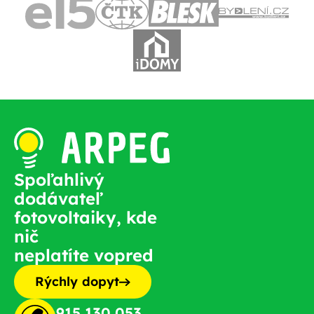
Spoľahlivý
dodávateľ
fotovoltaiky, kde
nič
neplatíte vopred
Rýchly dopyt
915 130 053