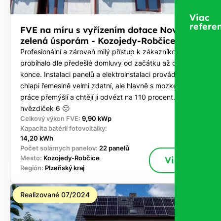
Viac
referen
FVE na míru s vyřízením dotace Nová
zelená úsporám - Kozojedy-Robčice
Profesionální a zároveň milý přístup k zákazníkovi. Vše
probíhalo dle předešlé domluvy od začátku až do
konce. Instalaci panelů a elektroinstalaci prováděli
chlapi řemeslně velmi zdatní, ale hlavně s mozkem, co u
práce přemýšlí a chtějí ji odvézt na 110 procent. Za mě
hvězdiček 6 🙂
Celkový výkon FVE:
9,90 kWp
Kapacita batérií fotovoltaiky:
14,20 kWh
Počet solárnych panelov:
22 panelů
Mesto:
Kozojedy-Robčice
Viac
Región:
Plzeňský kraj
Realizované 07/2024