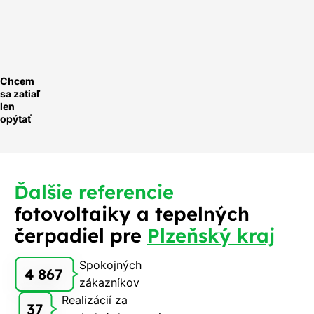
ychlá
optávka
Chcem
sa zatiaľ
len
opýtať
Ďalšie referencie
fotovoltaiky a tepelných
čerpadiel pre
Plzeňský kraj
Spokojných
4 867
zákazníkov
Realizácií za
37