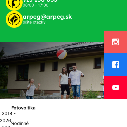
08:00 - 17:00
arpeg@arpeg.sk
píšte otázky
Fotovoltika
 2018 -
2026,
Rodinné