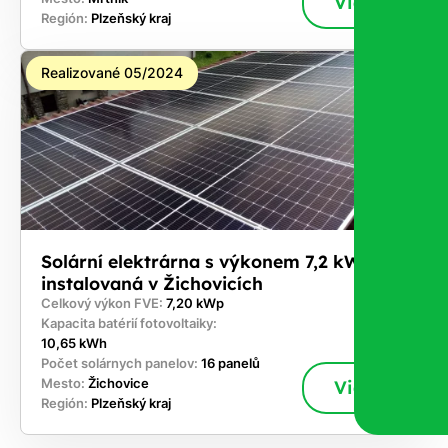
Viac
Región:
Plzeňský kraj
Realizované 05/2024
Solární elektrárna s výkonem 7,2 kWp
instalovaná v Žichovicích
Celkový výkon FVE:
7,20 kWp
Kapacita batérií fotovoltaiky:
10,65 kWh
Počet solárnych panelov:
16 panelů
Mesto:
Žichovice
Viac
Región:
Plzeňský kraj