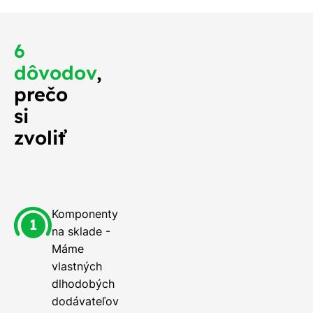
6
dôvodov
,
prečo
si
zvoliť
Komponenty
na sklade -
Máme
vlastných
dlhodobých
dodávateľov