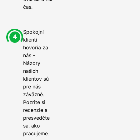
čas.
Spokojní
klienti
hovoria za
nás -
Názory
našich
klientov sú
pre nás
záväzné.
Pozrite si
recenzie a
presvedčte
sa, ako
pracujeme.