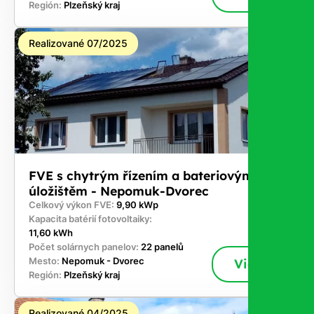
Región:
Plzeňský kraj
Realizované 07/2025
FVE s chytrým řízením a bateriovým
úložištěm - Nepomuk-Dvorec
Celkový výkon FVE:
9,90 kWp
Kapacita batérií fotovoltaiky:
11,60 kWh
Počet solárnych panelov:
22 panelů
Mesto:
Nepomuk - Dvorec
Viac
Región:
Plzeňský kraj
Realizované 04/2025