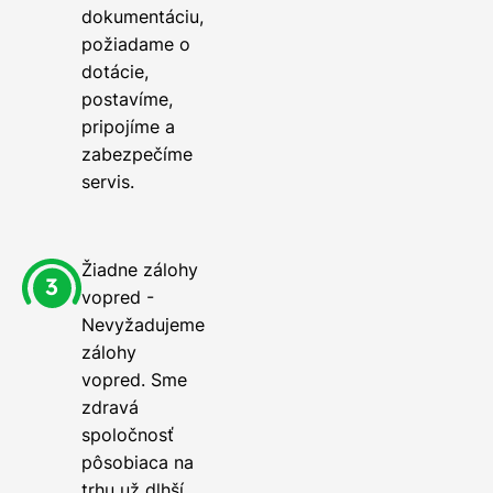
dokumentáciu,
požiadame o
dotácie,
postavíme,
pripojíme a
zabezpečíme
servis.
Žiadne zálohy
vopred -
Nevyžadujeme
zálohy
vopred. Sme
zdravá
spoločnosť
pôsobiaca na
trhu už dlhší