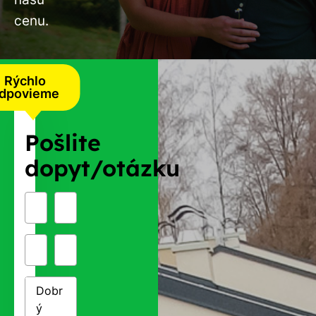
cenu.
Rýchlo
dpovieme
Pošlite
dopyt/otázku