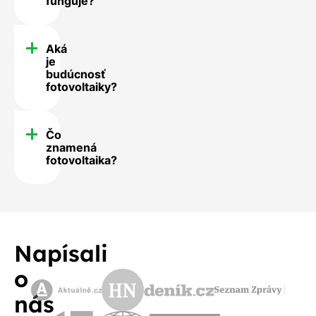
funguje?
Aká
je
budúcnosť
fotovoltaiky?
Čo
znamená
fotovoltaika?
Napísali
o
nás