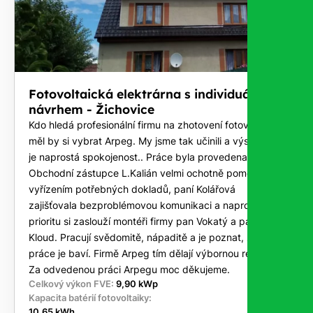
Fotovoltaická elektrárna s individuálním
návrhem - Žichovice
Kdo hledá profesionální firmu na zhotovení fotovoltaiky
měl by si vybrat Arpeg. My jsme tak učinili a výsledkem
je naprostá spokojenost.. Práce byla provedena na klíč.
Obchodní zástupce L.Kalián velmi ochotně pomohl s
vyřízením potřebných dokladů, paní Kolářová
zajišťovala bezproblémovou komunikaci a naprostou
prioritu si zaslouží montéři firmy pan Vokatý a pan
Kloud. Pracují svědomitě, nápaditě a je poznat, že tato
práce je baví. Firmě Arpeg tím dělají výbornou reklamu.
Za odvedenou práci Arpegu moc děkujeme.
Celkový výkon FVE:
9,90 kWp
Kapacita batérií fotovoltaiky:
10,65 kWh