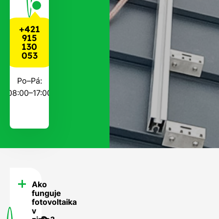
+421
915
130
053
Po–Pá:
08:00–17:00
Ako
FAQ
funguje
-
fotovoltaika
v
Často