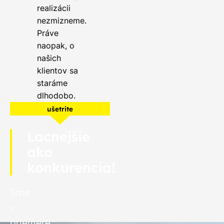
realizácii
nezmizneme.
Práve
naopak, o
našich
klientov sa
staráme
dlhodobo.
ušetrite
Lacnejšie
ako
konkurencia!
Sme
v
priemere