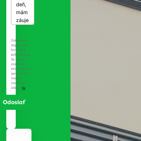
Odoslaním
dopytového
formulára
potvrdzujete,
že ste sa
zoznámili s
informáciami o
spracovaní
Vašich
osobných
údajov
tu
.