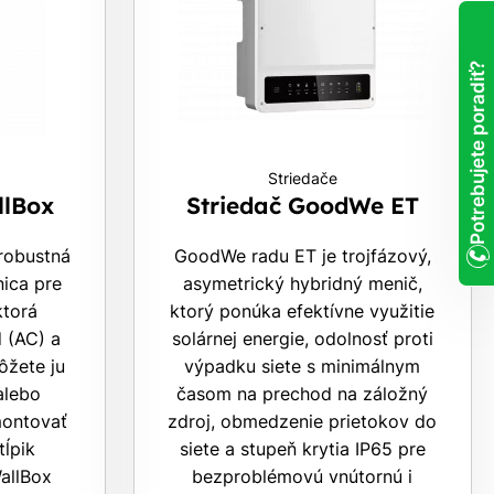
Potrebujete poradiť?
Striedače
llBox
Striedač GoodWe ET
 robustná
GoodWe radu ET je trojfázový,
nica pre
asymetrický hybridný menič,
ktorá
ktorý ponúka efektívne využitie
d (AC) a
solárnej energie, odolnosť proti
ôžete ju
výpadku siete s minimálnym
 alebo
časom na prechod na záložný
montovať
zdroj, obmedzenie prietokov do
tĺpik
siete a stupeň krytia IP65 pre
allBox
bezproblémovú vnútornú i