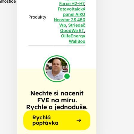
alhostice
Force H2-H7
,
Fotovoltaický
panel AIKO
Produkty
Neostar 2S 450
Wp
,
Striedač
GoodWe ET
,
OlifeEnergy
WallBox
Nechte si nacenit
FVE na míru.
Rychle a jednoduše.
Rychlá
poptávka