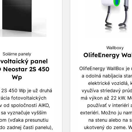
Wallboxy
OlifeEnergy Wa
Solárne panely
voltaický panel
 Neostar 2S 450
OlifeEnergy WallBox je
a odolná nabíjacia sta
Wp
elektrické vozidlá, 
 2S 450 Wp je už druhá
využíva striedavý prú
ácia fotovoltaických
má výkon až 22 kW. M
v od spoločnosti AIKO,
používať v interiéri
 sa vyznačuje vyšším
exteriéri. Možno ju na
om (vďaka presunutiu
na stenu alebo na s
do zadnej časti panelu),
ukotvený do zeme. W