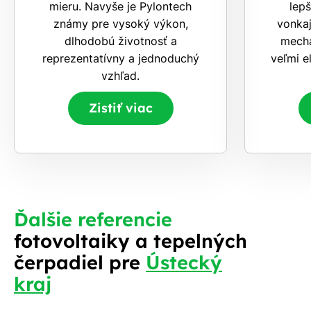
mieru. Navyše je Pylontech
lep
známy pre vysoký výkon,
vonkaj
dlhodobú životnosť a
mecha
reprezentatívny a jednoduchý
veľmi 
vzhľad.
Zistiť viac
Ďalšie referencie
fotovoltaiky a tepelných
čerpadiel pre
Ústecký
kraj