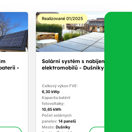
Realizované 01/2025
ním
Solární systém s nabíjením
aterií -
elektromobilů - Dušníky
Celkový výkon FVE:
6,30 kWp
Kapacita batérií
fotovoltaiky:
10,65 kWh
Počet solárnych
panelov:
14 panelů
Mesto:
Dušníky