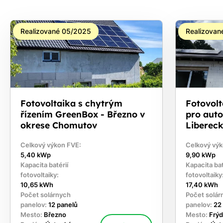
Realizované 05/2025
Realizovan
Fotovoltaika s chytrým
Fotovolt
řízením GreenBox - Březno v
pro auto
okrese Chomutov
Libereck
Celkový výkon FVE:
Celkový výk
5,40 kWp
9,90 kWp
Kapacita batérií
Kapacita bat
fotovoltaiky:
fotovoltaiky
10,65 kWh
17,40 kWh
Počet solárnych
Počet solár
panelov:
12 panelů
panelov:
22
Mesto:
Březno
Mesto:
Frýd