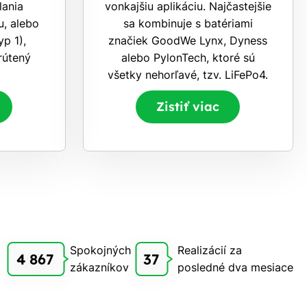
lania
vonkajšiu aplikáciu. Najčastejšie
, alebo
sa kombinuje s batériami
yp 1),
značiek GoodWe Lynx, Dyness
rútený
alebo PylonTech, ktoré sú
všetky nehorľavé, tzv. LiFePo4.
Zistiť viac
Spokojných
Realizácií za
4 867
37
zákazníkov
posledné dva mesiace