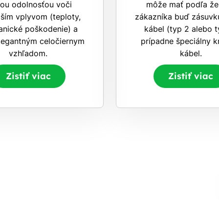
šou odolnosťou voči
môže mať podľa že
ším vplyvom (teploty,
zákazníka buď zásuvku
nické poškodenie) a
kábel (typ 2 alebo t
elegantným celočiernym
prípadne špeciálny k
vzhľadom.
kábel.
Zistiť viac
Zistiť viac