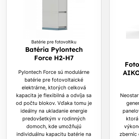
Batérie pre fotovoltiku
Batéria Pylontech
Force H2-H7
Foto
AIKO
Pylontech Force sú modulárne
batérie pre fotovoltaické
elektrárne, ktorých celková
kapacita je flexibilná a odvíja sa
Neostar
od počtu blokov. Vďaka tomu je
gener
ideálny na ukladanie energie
panelo
predovšetkým v rodinných
ktorá
domoch, kde umožňujú
výkon
individuálnu kapacitu batérie na
zberníc 