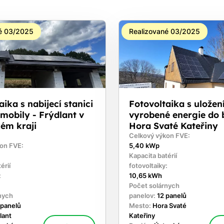
é 03/2025
Realizované 03/2025
aika s nabijecí stanici
Fotovoltaika s ulože
mobily - Frýdlant v
vyrobené energie do b
ém kraji
Hora Svaté Kateřiny
Celkový výkon FVE:
on FVE:
5,40 kWp
Kapacita batérií
érií
fotovoltaiky:
:
10,65 kWh
Počet solárnych
nych
panelov:
12 panelů
 panelů
Mesto:
Hora Svaté
lant
Kateřiny