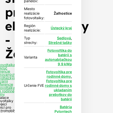
panelov:
pro
Miesto
realizácie
Žalhostice
fotovoltaiky:
elektromobily
Región
Ústecký kraj
realizácie:
-
Typ
Sedlová
,
strechy:
Strešné tašky
Žalhostice
Fotovoltika do
batérií s
Varianta
autonabíjačkou
9,9 kWp
tovoltaika
 kľúč
rencie
Fotovoltika pre
izovaných
rodinné domy
,
voltaických
Fotovoltika pre
rární
ferencie
Určenie FVE
rodinné domy s
tovoltaiky
ukladaním
e rodinné
my
prebytkov do
talace
batérií
ovoltaiky s
íjecí
Batéria
nicí pro
ktromobily
Pylontech