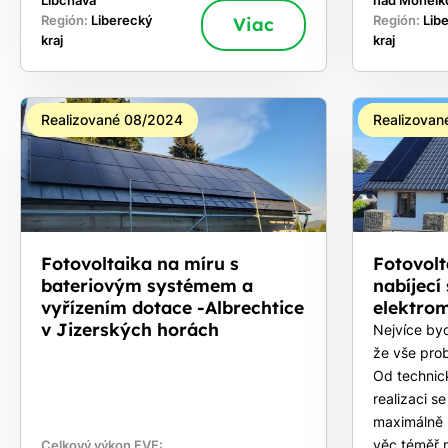
Libchava
nad Mohelk
Región:
Liberecký
Viac
Región:
Lib
kraj
kraj
Realizované 08/2024
Realizovan
Fotovoltaika na míru s
Fotovolt
bateriovým systémem a
nabíjecí 
vyřízením dotace -Albrechtice
elektro
v Jizerských horách
Nejvíce byc
že vše pro
Od technic
realizaci s
maximálně 
věc téměř 
Celkový výkon FVE: