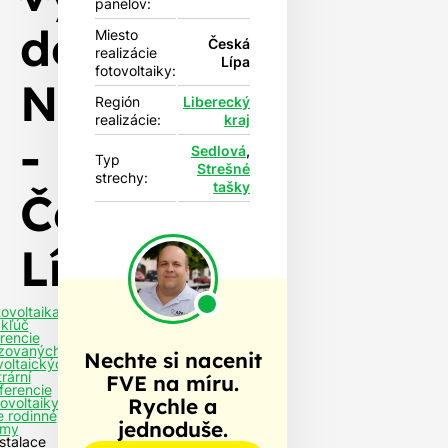
panelov:
dotace
Miesto
Česká
realizácie
Lípa
fotovoltaiky:
NZÚ
Región
Liberecký
realizácie:
kraj
-
Sedlová
,
Typ
Strešné
strechy:
tašky
Česká
Lípa
tovoltaika
 kľúč
rencie
izovaných
Nechte si nacenit
voltaických
rární
FVE na míru.
ferencie
Rychle a
tovoltaiky
e rodinné
jednoduše.
my
nstalace