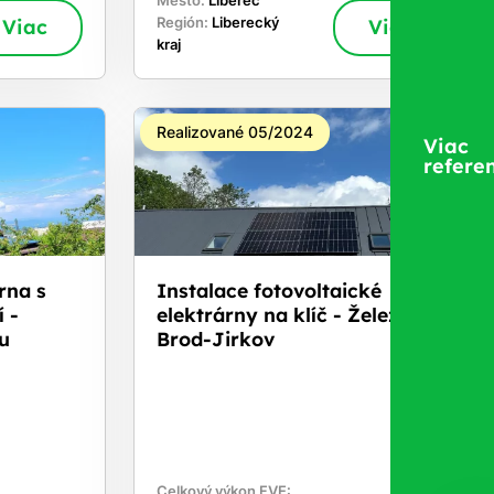
Mesto:
Liberec
Viac
Región:
Liberecký
Viac
kraj
Realizované 05/2024
Viac
referen
rna s
Instalace fotovoltaické
 -
elektrárny na klíč - Železný
u
Brod-Jirkov
Celkový výkon FVE: