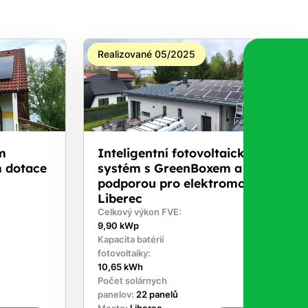
Realizované 05/2025
m
Inteligentní fotovoltaický
m dotace
systém s GreenBoxem a
podporou pro elektromobily -
Liberec
Celkový výkon FVE:
9,90 kWp
Kapacita batérií
fotovoltaiky:
10,65 kWh
Počet solárnych
panelov:
22 panelů