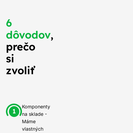
6
dôvodov
,
prečo
si
zvoliť
Komponenty
na sklade -
Máme
vlastných