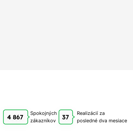
Spokojných
Realizácií za
4 867
37
zákazníkov
posledné dva mesiace