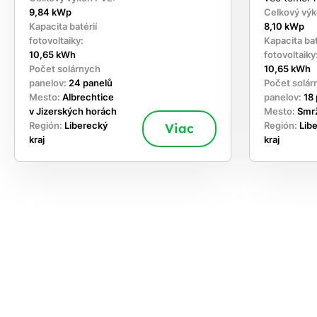
9,84 kWp
Celkový výk
Kapacita batérií
8,10 kWp
fotovoltaiky:
Kapacita bat
10,65 kWh
fotovoltaiky
Počet solárnych
10,65 kWh
panelov:
24 panelů
Počet solár
Mesto:
Albrechtice
panelov:
18
v Jizerských horách
Mesto:
Smr
Región:
Liberecký
Viac
Región:
Lib
kraj
kraj
akajte,
chajte
si