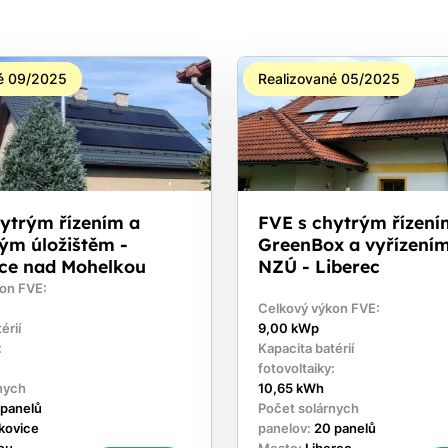
é 09/2025
Realizované 05/2025
hytrým řízením a
FVE s chytrým řízení
ým úložištěm -
GreenBox a vyřízení
ce nad Mohelkou
NZÚ - Liberec
on FVE:
Celkový výkon FVE:
érií
9,00 kWp
:
Kapacita batérií
fotovoltaiky:
nych
10,65 kWh
 panelů
Počet solárnych
kovice
panelov:
20 panelů