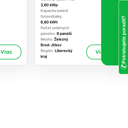
3,60 kWp
Kapacita batérií
fotovoltaiky:
Potrebujete poradiť?
6,60 kWh
Počet solárnych
panelov:
8 panelů
Mesto:
Železný
Brod-Jirkov
Viac
Región:
Liberecký
Viac
kraj