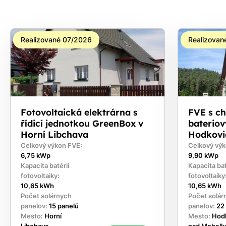
Realizované 07/2026
Realizovan
Fotovoltaická elektrárna s
FVE s c
řídicí jednotkou GreenBox v
bateriov
Horní Libchava
Hodkovi
Celkový výkon FVE:
Celkový výk
6,75 kWp
9,90 kWp
Kapacita batérií
Kapacita bat
fotovoltaiky:
fotovoltaiky
10,65 kWh
10,65 kWh
Počet solárnych
Počet solár
panelov:
15 panelů
panelov:
22
Mesto:
Horní
Mesto:
Hod