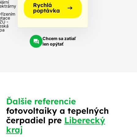
lární
Rychlá
lektrárny
poptávka
yřízením
otace
ZÚ -
eská
ípa
Chcem sa zatiaľ
len opýtať
Ďalšie referencie
fotovoltaiky a tepelných
čerpadiel pre
Liberecký
kraj