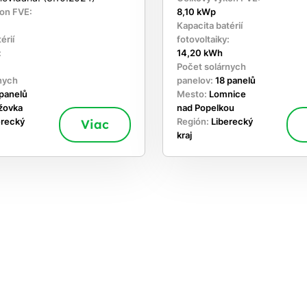
on FVE:
8,10 kWp
Kapacita batérií
érií
fotovoltaiky:
:
14,20 kWh
Počet solárnych
nych
panelov:
18 panelů
 panelů
Mesto:
Lomnice
žovka
nad Popelkou
erecký
Viac
Región:
Liberecký
kraj