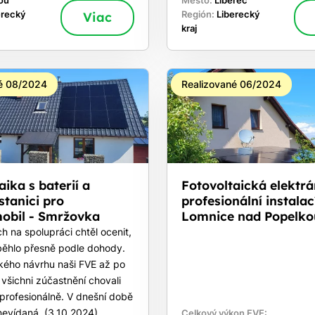
ou
Mesto:
Liberec
erecký
Viac
Región:
Liberecký
kraj
é 08/2024
Realizované 06/2024
aika s baterií a
Fotovoltaická elektrá
stanici pro
profesionální instalací
mobil - Smržovka
Lomnice nad Popelko
h na spolupráci chtěl ocenit,
běhlo přesně podle dohody.
kého návrhu naši FVE až po
e všichni zúčastnění chovali
profesionálně. V dnešní době
nevídaná. (3.10.2024)
Celkový výkon FVE: