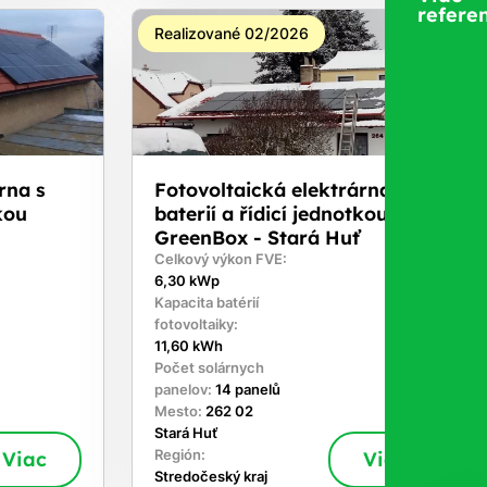
referen
Realizované 02/2026
rna s
Fotovoltaická elektrárna s
kou
baterií a řídicí jednotkou
GreenBox - Stará Huť
Celkový výkon FVE:
6,30 kWp
Kapacita batérií
fotovoltaiky:
11,60 kWh
Počet solárnych
panelov:
14 panelů
Mesto:
262 02
Stará Huť
Viac
Región:
Viac
Stredočeský kraj