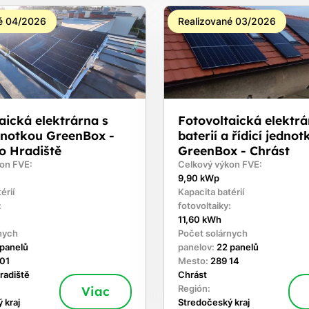
é 04/2026
Realizované 03/2026
aická elektrárna s
Fotovoltaická elektrá
ednotkou GreenBox -
baterií a řídicí jednot
o Hradiště
GreenBox - Chrást
on FVE:
Celkový výkon FVE:
9,90 kWp
érií
Kapacita batérií
:
fotovoltaiky:
11,60 kWh
nych
Počet solárnych
 panelů
panelov:
22 panelů
 01
Mesto:
289 14
radiště
Chrást
Viac
Región:
 kraj
Stredočeský kraj