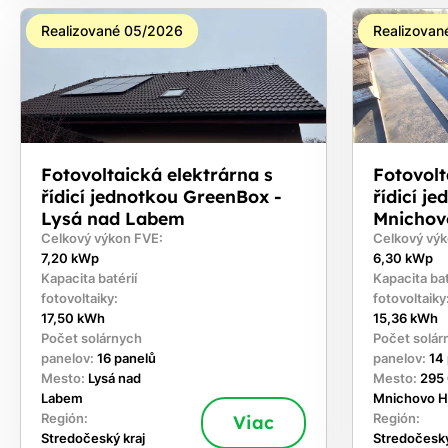
Realizované 05/2026
Realizovan
Fotovoltaická elektrárna s
Fotovolt
řídicí jednotkou GreenBox -
řídicí j
Lysá nad Labem
Mnichov
Celkový výkon FVE:
Celkový výk
7,20 kWp
6,30 kWp
Kapacita batérií
Kapacita bat
fotovoltaiky:
fotovoltaiky
17,50 kWh
15,36 kWh
Počet solárnych
Počet solár
panelov:
16 panelů
panelov:
14
Mesto:
Lysá nad
Mesto:
295
Labem
Mnichovo H
Región:
Viac
Región:
Stredočeský kraj
Stredočeský