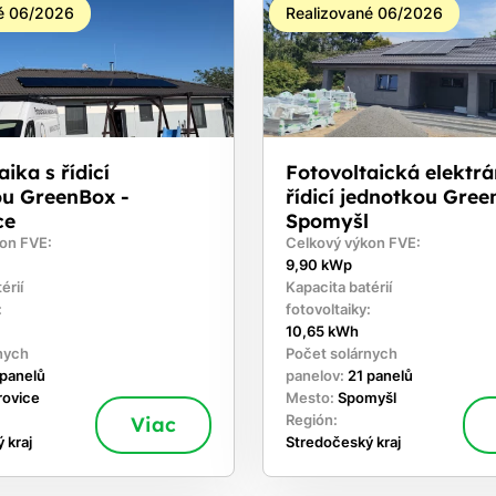
é 06/2026
Realizované 06/2026
ika s řídicí
Fotovoltaická elektrá
ou GreenBox -
řídicí jednotkou Gree
ce
Spomyšl
on FVE:
Celkový výkon FVE:
9,90 kWp
érií
Kapacita batérií
:
fotovoltaiky:
10,65 kWh
nych
Počet solárnych
 panelů
panelov:
21 panelů
rovice
Mesto:
Spomyšl
Viac
Región:
 kraj
Stredočeský kraj