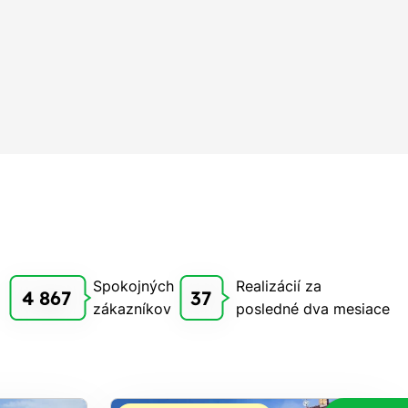
Spokojných
Realizácií za
4 867
37
zákazníkov
posledné dva mesiace