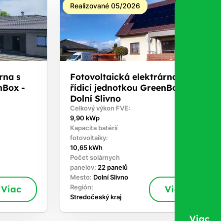
Realizované 05/2026
rna s
Fotovoltaická elektrárna s
nBox -
řídicí jednotkou GreenBox -
Dolní Slivno
Celkový výkon FVE:
9,90 kWp
Kapacita batérií
fotovoltaiky:
10,65 kWh
Počet solárnych
panelov:
22 panelů
Mesto:
Dolní Slivno
Viac
Región:
Viac
Stredočeský kraj
Viac