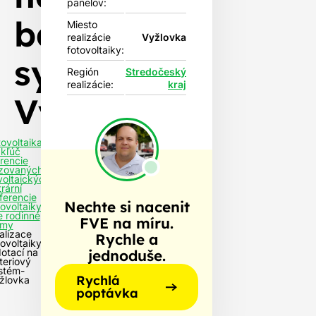
panelov:
bateriový
Miesto
realizácie
Vyžlovka
fotovoltaiky:
systém-
Región
Stredočeský
realizácie:
kraj
Vyžlovka
tovoltaika
 kľúč
rencie
izovaných
voltaických
rární
ferencie
Nechte si nacenit
tovoltaiky
e rodinné
FVE na míru.
my
alizace
Rychle a
tovoltaiky
jednoduše.
dotací na
teriový
stém-
Rychlá
žlovka
poptávka