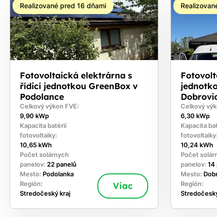
Realizované pred 16 dňami
Realizovan
Fotovoltaická elektrárna s
Fotovolta
řídicí jednotkou GreenBox v
jednotk
Podolance
Dobrovi
Celkový výkon FVE:
Celkový výk
9,90 kWp
6,30 kWp
Kapacita batérií
Kapacita bat
fotovoltaiky:
fotovoltaiky
10,65 kWh
10,24 kWh
Počet solárnych
Počet solár
panelov:
22 panelů
panelov:
14
Mesto:
Podolanka
Mesto:
Dob
Región:
Viac
Región:
Stredočeský kraj
Stredočeský