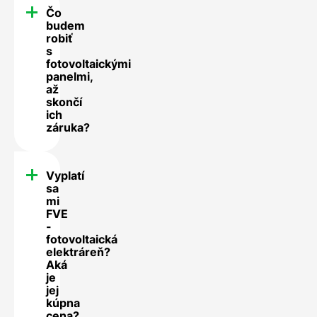
Čo
budem
robiť
s
fotovoltaickými
panelmi,
až
skončí
ich
záruka?
Vyplatí
sa
mi
FVE
-
fotovoltaická
elektráreň?
Aká
je
jej
kúpna
cena?