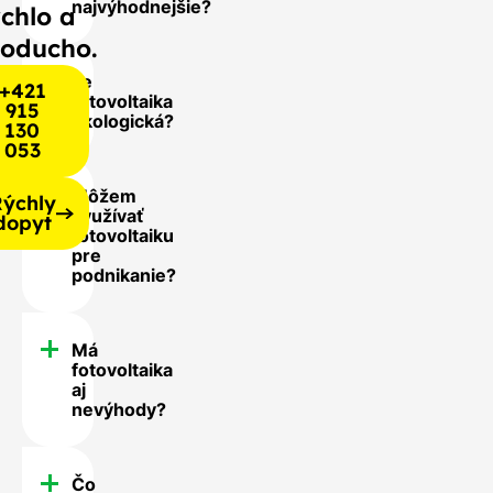
najvýhodnejšie?
chlo a
noducho.
Je
+421
fotovoltaika
915
ekologická?
130
053
Môžem
ýchly
využívať
dopyt
fotovoltaiku
pre
podnikanie?
Má
fotovoltaika
aj
nevýhody?
Čo