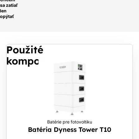
sa zatiaľ
len
opýtať
Použité
komponenty
Batérie pre fotovoltiku
Batéria Dyness Tower T10