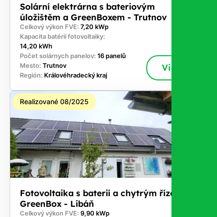
Solární elektrárna s bateriovým
úložištěm a GreenBoxem - Trutnov
Celkový výkon FVE:
7,20 kWp
Kapacita batérií fotovoltaiky:
14,20 kWh
Počet solárnych panelov:
16 panelů
Mesto:
Trutnov
Viac
Región:
Královéhradecký kraj
Realizované 08/2025
Fotovoltaika s baterií a chytrým řízením
GreenBox - Libáň
Celkový výkon FVE:
9,90 kWp