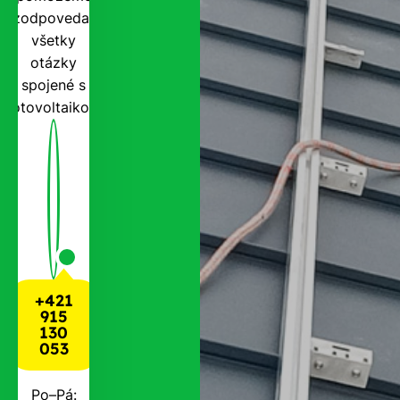
zodpovedať
všetky
otázky
spojené s
fotovoltaikou.
+421
915
130
053
Po–Pá: