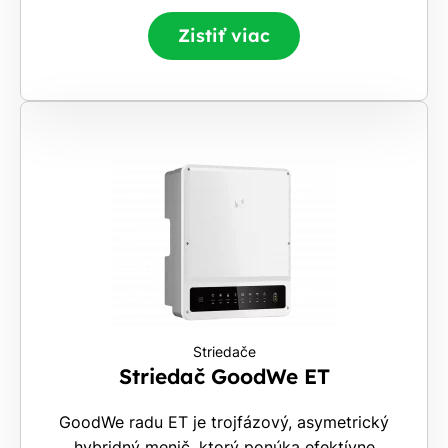
Zistiť viac
Striedače
Striedač GoodWe ET
GoodWe radu ET je trojfázový, asymetrický
hybridný menič, ktorý ponúka efektívne