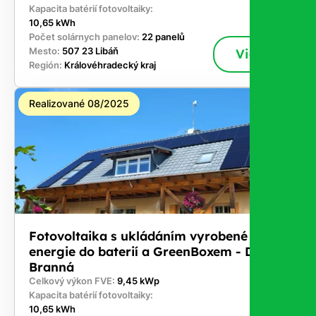
Kapacita batérií fotovoltaiky:
10,65 kWh
Počet solárnych panelov:
22 panelů
Mesto:
507 23 Libáň
Viac
Región:
Královéhradecký kraj
Realizované 08/2025
Fotovoltaika s ukládáním vyrobené
energie do baterií a GreenBoxem - Dolní
Branná
Celkový výkon FVE:
9,45 kWp
Kapacita batérií fotovoltaiky:
10,65 kWh