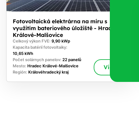
Fotovoltaická elektrárna na míru s
využitím bateriového úložiště - Hradec
Králové-Malšovice
Celkový výkon FVE:
9,90 kWp
Kapacita batérií fotovoltaiky:
10,65 kWh
Počet solárnych panelov:
22 panelů
Mesto:
Hradec Králové-Malšovice
Viac
Región:
Královéhradecký kraj
akajte,
ajte si
vrhnúť
ešenie
e dnes