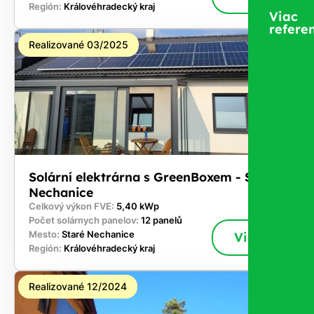
Región:
Královéhradecký kraj
Viac
referen
Realizované 03/2025
Solární elektrárna s GreenBoxem - Staré
Nechanice
Celkový výkon FVE:
5,40 kWp
Počet solárnych panelov:
12 panelů
Mesto:
Staré Nechanice
Viac
Región:
Královéhradecký kraj
Realizované 12/2024