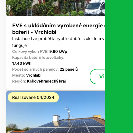
FVE s ukládáním vyrobené energie do
baterií - Vrchlabí
Instalace fve proběhla rychle dobře s úklidem vše
funguje
Celkový výkon FVE:
9,90 kWp
Kapacita batérií fotovoltaiky:
17,40 kWh
Počet solárnych panelov:
22 panelů
Mesto:
Vrchlabí
Viac
Región:
Královéhradecký kraj
Realizované 04/2024