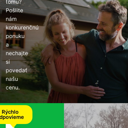
tomu?
Pošlite
nám
konkurenčnú
ponuku
a
nechajte
si
povedať
našu
cenu.
Rýchlo
dpovieme