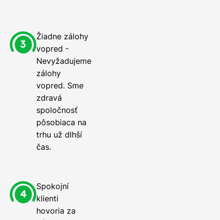
Žiadne zálohy
vopred -
Nevyžadujeme
zálohy
vopred. Sme
zdravá
spoločnosť
pôsobiaca na
trhu už dlhší
čas.
Spokojní
klienti
hovoria za