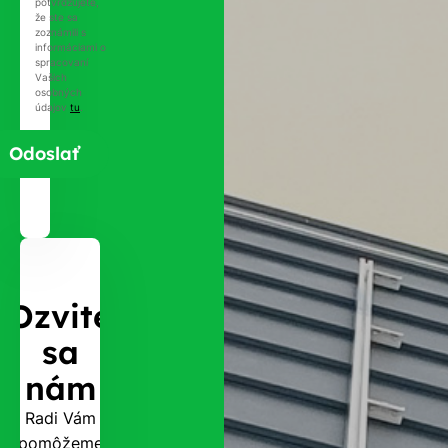
potvrdzujete,
že ste sa
zoznámili s
informáciami o
spracovaní
Vašich
osobných
údajov
tu
.
Ozvite
sa
nám
Radi Vám
pomôžeme