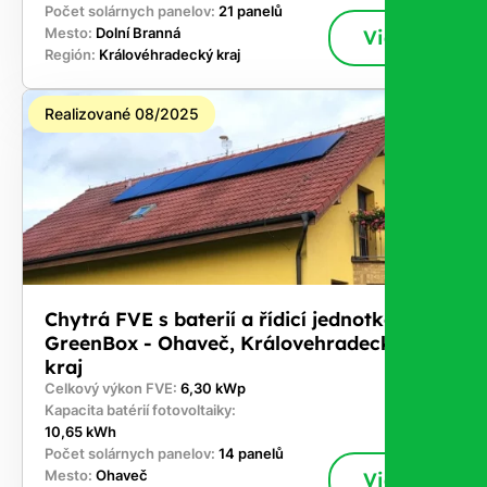
Počet solárnych panelov:
21 panelů
Mesto:
Dolní Branná
Viac
Región:
Královéhradecký kraj
Realizované 08/2025
Chytrá FVE s baterií a řídicí jednotkou
GreenBox - Ohaveč, Královehradecký
kraj
Celkový výkon FVE:
6,30 kWp
Kapacita batérií fotovoltaiky:
10,65 kWh
Počet solárnych panelov:
14 panelů
Mesto:
Ohaveč
Viac