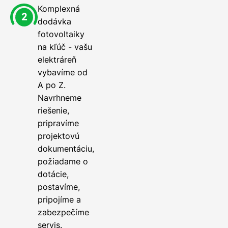
Komplexná
dodávka
fotovoltaiky
na kľúč - vašu
elektráreň
vybavíme od
A po Z.
Navrhneme
riešenie,
pripravíme
projektovú
dokumentáciu,
požiadame o
dotácie,
postavíme,
pripojíme a
zabezpečíme
servis.