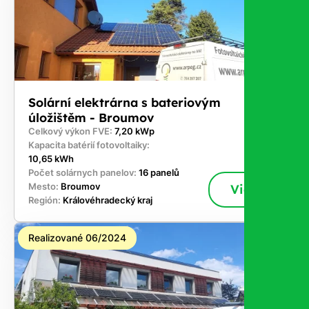
Solární elektrárna s bateriovým
úložištěm - Broumov
Celkový výkon FVE:
7,20 kWp
Kapacita batérií fotovoltaiky:
10,65 kWh
Počet solárnych panelov:
16 panelů
Mesto:
Broumov
Viac
Región:
Královéhradecký kraj
Realizované 06/2024