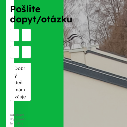
Pošlite
dopyt/otázku
Odoslaním
dopytového
formulára