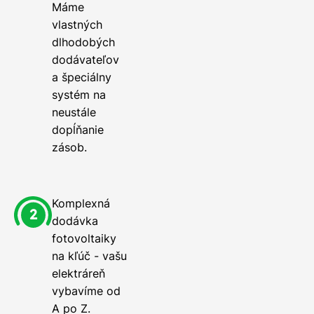
Máme
vlastných
dlhodobých
dodávateľov
a špeciálny
systém na
neustále
dopĺňanie
zásob.
Komplexná
dodávka
fotovoltaiky
na kľúč - vašu
elektráreň
vybavíme od
A po Z.