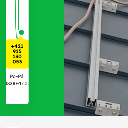
+421
915
130
053
Po–Pá:
08:00–17:00