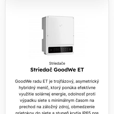
Striedače
Striedač GoodWe ET
GoodWe radu ET je trojfázový, asymetrický
hybridný menič, ktorý ponúka efektívne
využitie solárnej energie, odolnosť proti
výpadku siete s minimálnym časom na
prechod na záložný zdroj, obmedzenie
prietokov do siete a stupeň krytia IP65 pre