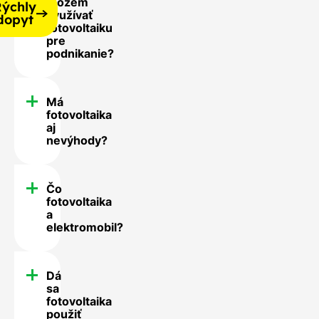
Môžem
ýchly
využívať
dopyt
fotovoltaiku
pre
podnikanie?
Má
fotovoltaika
aj
nevýhody?
Čo
fotovoltaika
a
elektromobil?
Dá
sa
fotovoltaika
použiť