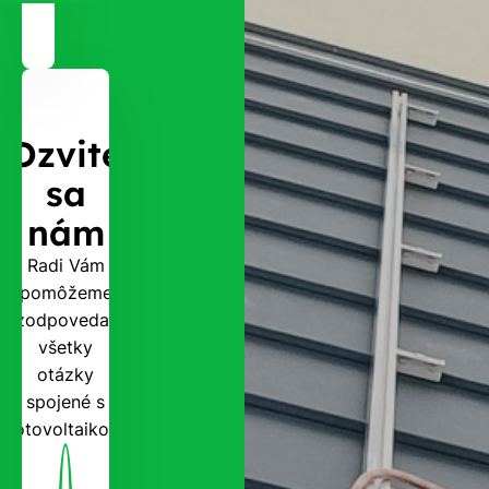
Ozvite
sa
nám
Radi Vám
pomôžeme
zodpovedať
všetky
otázky
spojené s
fotovoltaikou.