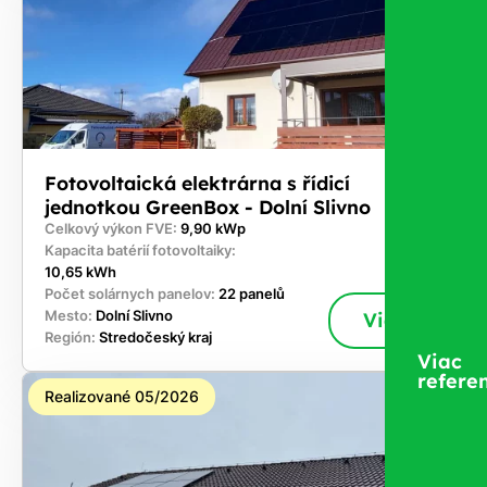
Fotovoltaická elektrárna s řídicí
jednotkou GreenBox - Dolní Slivno
Celkový výkon FVE:
9,90 kWp
Kapacita batérií fotovoltaiky:
10,65 kWh
Počet solárnych panelov:
22 panelů
Mesto:
Dolní Slivno
Viac
Región:
Stredočeský kraj
Viac
referen
Realizované 05/2026