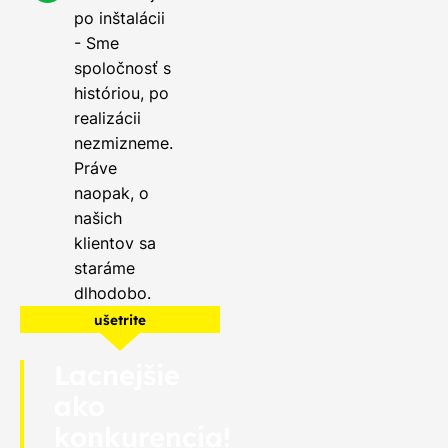
po inštalácii
- Sme
spoločnosť s
históriou, po
realizácii
nezmizneme.
Práve
naopak, o
našich
klientov sa
staráme
dlhodobo.
ušetrite
Lacnejšie
ako
konkurencia!