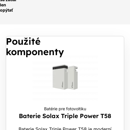
len
opýtať
Použité
komponenty
Batérie pre fotovoltiku
Baterie Solax Triple Power T58
Baterie Solax Triple Power T58 je moderní