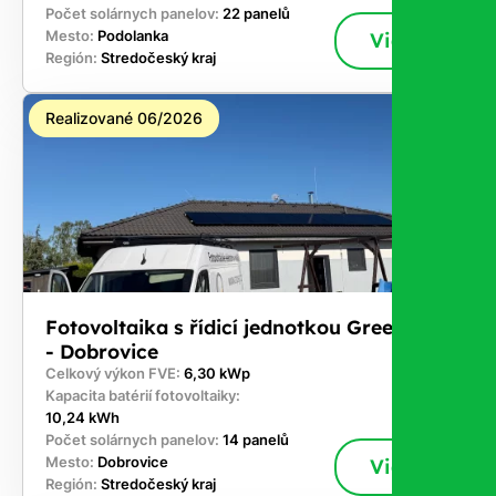
Počet solárnych panelov:
22 panelů
Mesto:
Podolanka
Viac
Región:
Stredočeský kraj
Realizované 06/2026
Fotovoltaika s řídicí jednotkou GreenBox
- Dobrovice
Celkový výkon FVE:
6,30 kWp
Kapacita batérií fotovoltaiky:
10,24 kWh
Počet solárnych panelov:
14 panelů
Mesto:
Dobrovice
Viac
Región:
Stredočeský kraj