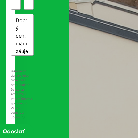
Odoslaním
dopytového
formulára
potvrdzujete,
že ste sa
zoznámili s
informáciami o
spracovaní
Vašich
osobných
údajov
tu
.