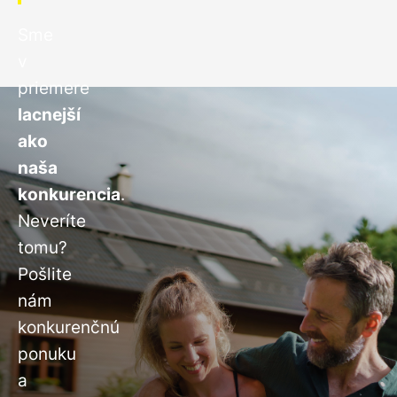
Sme
v
priemere
lacnejší
ako
naša
konkurencia
.
Neveríte
tomu?
Pošlite
nám
konkurenčnú
ponuku
a