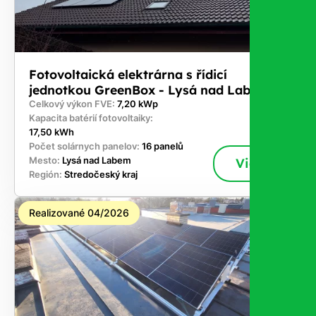
Fotovoltaická elektrárna s řídicí
jednotkou GreenBox - Lysá nad Labem
Celkový výkon FVE:
7,20 kWp
Kapacita batérií fotovoltaiky:
17,50 kWh
Počet solárnych panelov:
16 panelů
Mesto:
Lysá nad Labem
Viac
Región:
Stredočeský kraj
Realizované 04/2026