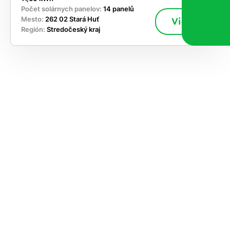
Počet solárnych panelov:
14 panelů
Mesto:
262 02 Stará Huť
Viac
Región:
Stredočeský kraj
akajte,
ajte si
vrhnúť
ešenie
e dnes
časnosti
le kapacitu
ímanie nových
ok, takže sa
jskôr ozveme,