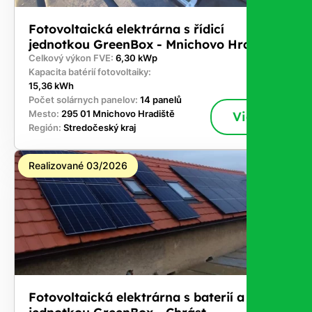
Fotovoltaická elektrárna s řídicí
jednotkou GreenBox - Mnichovo Hradiště
Celkový výkon FVE:
6,30 kWp
Kapacita batérií fotovoltaiky:
15,36 kWh
Počet solárnych panelov:
14 panelů
Mesto:
295 01 Mnichovo Hradiště
Viac
Región:
Stredočeský kraj
Realizované 03/2026
Fotovoltaická elektrárna s baterií a řídicí
jednotkou GreenBox - Chrást