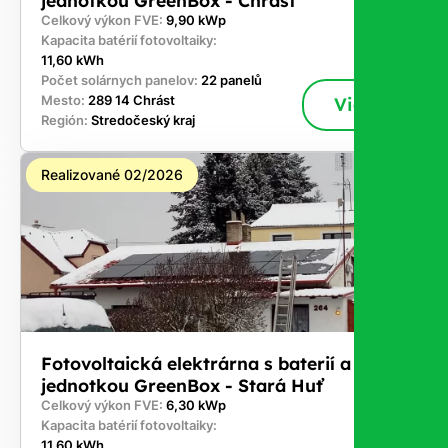
Celkový výkon FVE:
9,90 kWp
Kapacita batérií fotovoltaiky:
11,60 kWh
Počet solárnych panelov:
22 panelů
Mesto:
289 14 Chrást
Viac
Región:
Stredočeský kraj
Realizované 02/2026
Fotovoltaická elektrárna s baterií a řídicí
jednotkou GreenBox - Stará Huť
Celkový výkon FVE:
6,30 kWp
Kapacita batérií fotovoltaiky:
11,60 kWh