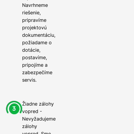
Navrhneme
riešenie,
pripravíme
projektovú
dokumentáciu,
požiadame o
dotácie,
postavíme,
pripojíme a
zabezpečíme
servis.
Žiadne zálohy
vopred -
Nevyžadujeme
zálohy
vopred. Sme