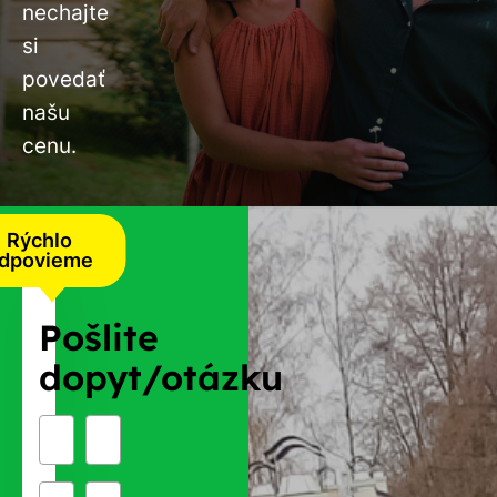
nechajte
si
povedať
našu
cenu.
Rýchlo
dpovieme
Pošlite
dopyt/otázku