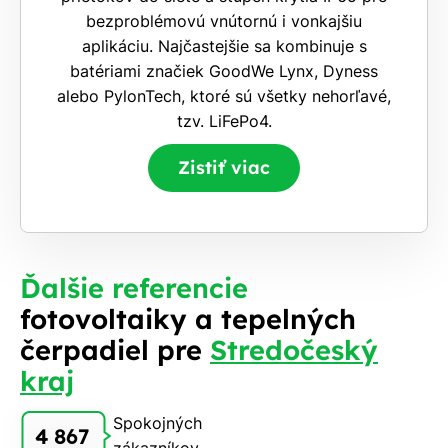
bezproblémovú vnútornú i vonkajšiu
aplikáciu. Najčastejšie sa kombinuje s
batériami značiek GoodWe Lynx, Dyness
alebo PylonTech, ktoré sú všetky nehorľavé,
tzv. LiFePo4.
Zistiť viac
Ďalšie referencie
fotovoltaiky a tepelných
čerpadiel pre
Stredočeský
kraj
Spokojných
4 867
zákazníkov