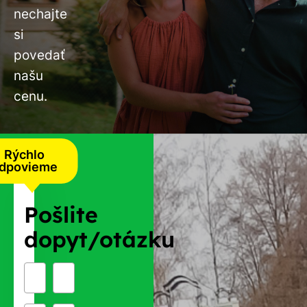
nechajte
si
povedať
našu
cenu.
Rýchlo
dpovieme
Pošlite
dopyt/otázku