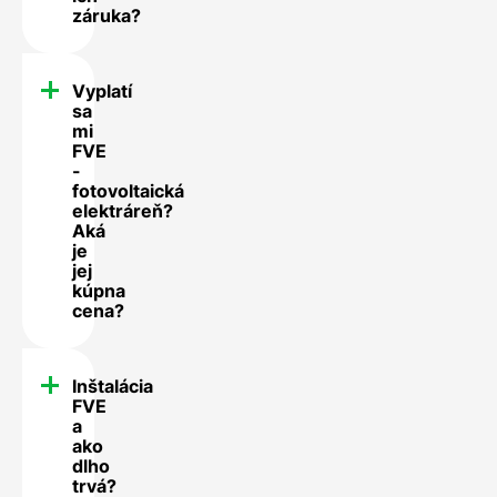
záruka?
Vyplatí
sa
mi
FVE
-
fotovoltaická
elektráreň?
Aká
je
jej
kúpna
cena?
Inštalácia
FVE
a
ako
dlho
trvá?