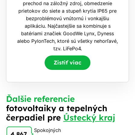
prechod na záložný zdroj, obmedzenie
prietokov do siete a stupeň krytia IP65 pre
bezproblémovú vnútornú i vonkajšiu
aplikáciu. Najčastejšie sa kombinuje s
batériami značiek GoodWe Lynx, Dyness
alebo PylonTech, ktoré sú všetky nehorľavé,
tzv. LiFePo4.
Zistiť viac
Ďalšie referencie
fotovoltaiky a tepelných
čerpadiel pre
Ústecký kraj
Spokojných
4 867