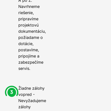
A po Z.
Navrhneme
riešenie,
pripravíme
projektovú
dokumentáciu,
požiadame o
dotácie,
postavíme,
pripojíme a
zabezpečíme
servis.
Žiadne zálohy
vopred -
Nevyžadujeme
zálohy