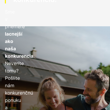
Sme
v
priemere
lacnejší
ako
naša
konkurencia
.
Neveríte
tomu?
Pošlite
nám
konkurenčnú
ponuku
a