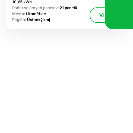
10,65 kWh
Počet solárnych panelov:
21 panelů
Mesto:
Litoměřice
Viac
Región:
Ústecký kraj
akajte,
ajte si
vrhnúť
ešenie
e dnes
časnosti
le kapacitu
ímanie nových
ok, takže sa