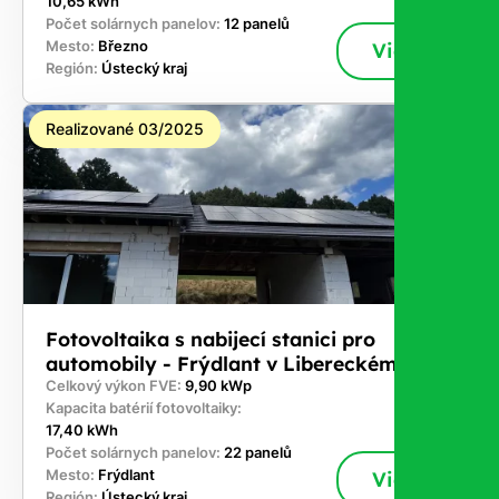
10,65 kWh
Počet solárnych panelov:
12 panelů
Mesto:
Březno
Viac
Región:
Ústecký kraj
Realizované 03/2025
Fotovoltaika s nabijecí stanici pro
automobily - Frýdlant v Libereckém kraji
Celkový výkon FVE:
9,90 kWp
Kapacita batérií fotovoltaiky:
17,40 kWh
Počet solárnych panelov:
22 panelů
Mesto:
Frýdlant
Viac
Región:
Ústecký kraj