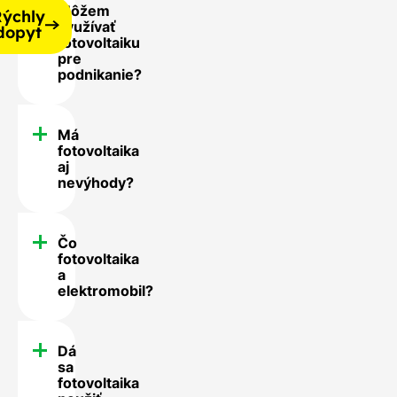
Môžem
ýchly
využívať
dopyt
fotovoltaiku
pre
podnikanie?
Má
fotovoltaika
aj
nevýhody?
Čo
fotovoltaika
a
elektromobil?
Dá
sa
fotovoltaika