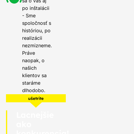
sa o vás aj
po inštalácii
- Sme
spoločnosť s
históriou, po
realizácii
nezmizneme.
Práve
naopak, o
našich
klientov sa
staráme
dlhodobo.
ušetrite
Lacnejšie
ako
konkurencia!