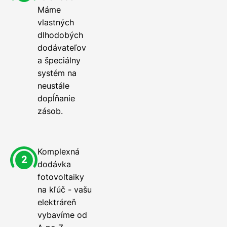
Máme
vlastných
dlhodobých
dodávateľov
a špeciálny
systém na
neustále
dopĺňanie
zásob.
Komplexná
dodávka
fotovoltaiky
na kľúč - vašu
elektráreň
vybavíme od