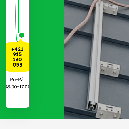
+421
915
130
053
Po–Pá:
08:00–17:00