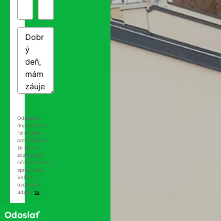
Odoslaním
dopytového
formulára
potvrdzujete,
že ste sa
zoznámili s
informáciami o
spracovaní
Vašich
osobných
údajov
tu
.