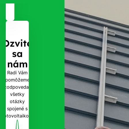
Ozvite
sa
nám
Radi Vám
pomôžeme
zodpovedať
všetky
otázky
spojené s
fotovoltaikou.