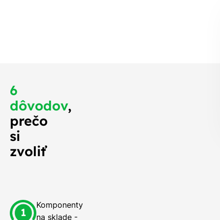
jskôr ozveme,
 mali na streche
o najskôr.
6
dôvodov
,
prečo
si
zvoliť
Komponenty
na sklade -