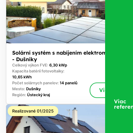
Solární systém s nabíjením elektromobilů
- Dušníky
Celkový výkon FVE:
6,30 kWp
Kapacita batérií fotovoltaiky:
10,65 kWh
Počet solárnych panelov:
14 panelů
Mesto:
Dušníky
Viac
Región:
Ústecký kraj
Viac
referen
Realizované 01/2025