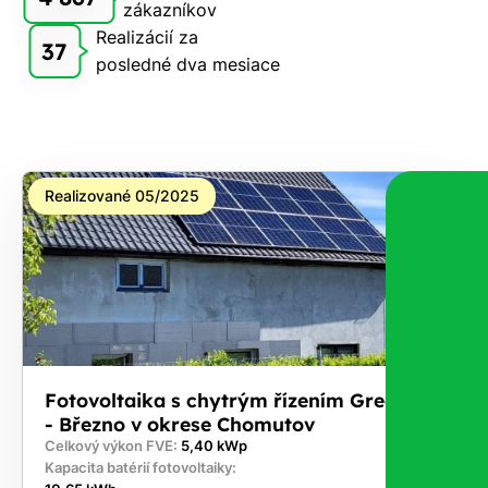
zákazníkov
Realizácií za
37
posledné dva mesiace
Realizované 05/2025
Fotovoltaika s chytrým řízením GreenBox
- Březno v okrese Chomutov
Celkový výkon FVE:
5,40 kWp
Kapacita batérií fotovoltaiky: