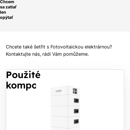
Chcem
sa zatiaľ
len
opýtať
Chcete také šetřit s Fotovoltaickou elektrárnou?
Kontaktujte nás, rádi Vám pomůžeme.
Použité
komponenty