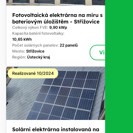
Fotovoltaická elektrárna na míru s
bateriovým úložištěm - Střížovice
Celkový výkon FVE:
9,90 kWp
Kapacita batérií fotovoltaiky:
10,65 kWh
Počet solárnych panelov:
22 panelů
Mesto:
Střížovice
Viac
Región:
Ústecký kraj
Realizované 10/2024
Solární elektrárna instalovaná na