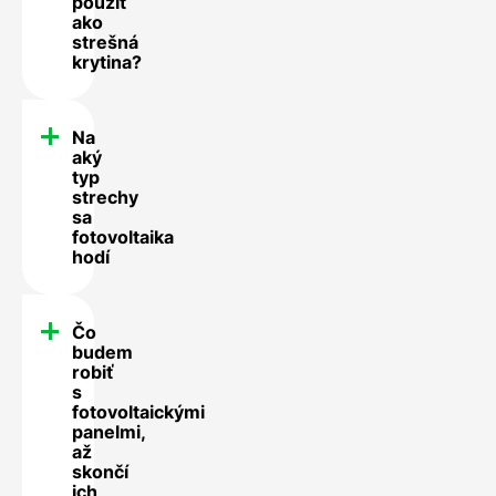
použiť
ako
strešná
krytina?
Na
aký
typ
strechy
sa
fotovoltaika
hodí
Čo
budem
robiť
s
fotovoltaickými
panelmi,
až
skončí
ich