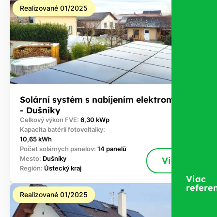
Realizované 01/2025
Solární systém s nabíjením elektromobilů
- Dušníky
Celkový výkon FVE:
6,30 kWp
Kapacita batérií fotovoltaiky:
10,65 kWh
Počet solárnych panelov:
14 panelů
Mesto:
Dušníky
Viac
Región:
Ústecký kraj
Viac
referen
Realizované 01/2025