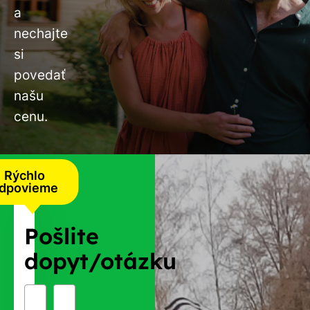
a
nechajte
si
povedať
našu
cenu.
Rýchlo
dpovieme
Pošlite
dopyt/otázku