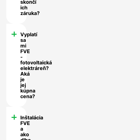
skončí
ich
záruka?
Vyplatí
sa
mi
FVE
-
fotovoltaická
elektráreň?
Aká
je
jej
kúpna
cena?
Inštalácia
FVE
a
ako
dlho