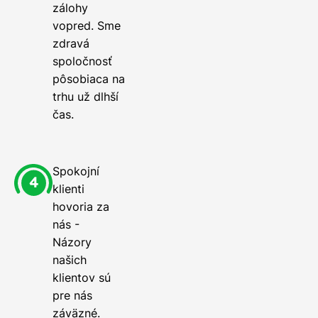
zálohy
vopred. Sme
zdravá
spoločnosť
pôsobiaca na
trhu už dlhší
čas.
Spokojní
klienti
hovoria za
nás -
Názory
našich
klientov sú
pre nás
záväzné.