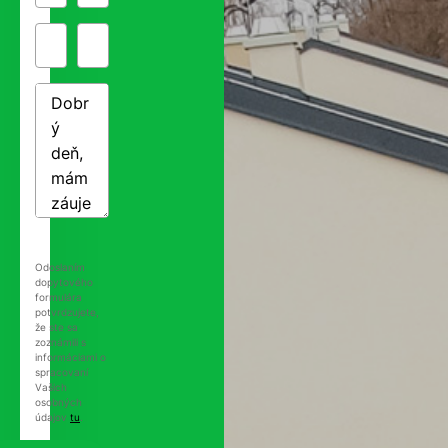
Odoslaním
dopytového
formulára
potvrdzujete,
že ste sa
zoznámili s
informáciami o
spracovaní
Vašich
osobných
údajov
tu
.