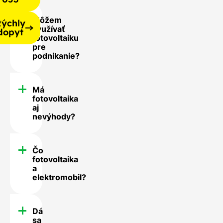
Môžem
ýchly
využívať
dopyt
fotovoltaiku
pre
podnikanie?
Má
fotovoltaika
aj
nevýhody?
Čo
fotovoltaika
a
elektromobil?
Dá
sa