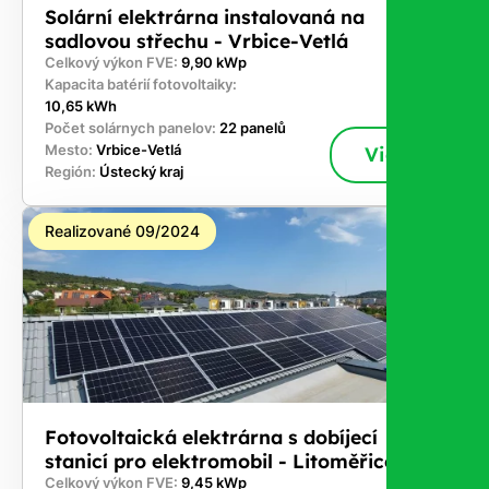
Solární elektrárna instalovaná na
sadlovou střechu - Vrbice-Vetlá
Celkový výkon FVE:
9,90 kWp
Kapacita batérií fotovoltaiky:
10,65 kWh
Počet solárnych panelov:
22 panelů
Mesto:
Vrbice-Vetlá
Viac
Región:
Ústecký kraj
Realizované 09/2024
Fotovoltaická elektrárna s dobíjecí
stanicí pro elektromobil - Litoměřice
Celkový výkon FVE:
9,45 kWp