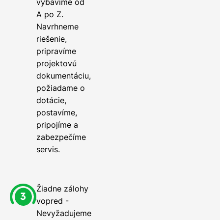
vybavíme od
A po Z.
Navrhneme
riešenie,
pripravíme
projektovú
dokumentáciu,
požiadame o
dotácie,
postavíme,
pripojíme a
zabezpečíme
servis.
Žiadne zálohy
vopred -
Nevyžadujeme