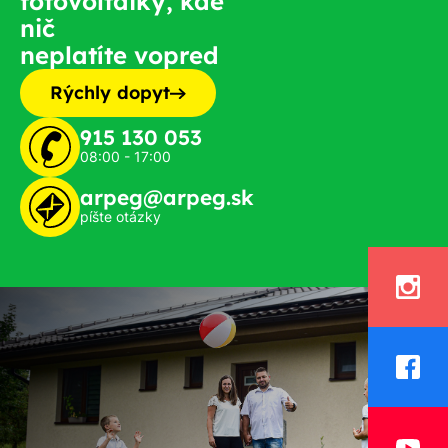
fotovoltaiky, kde
nič
neplatíte vopred
Rýchly dopyt
915 130 053
08:00 - 17:00
arpeg@arpeg.sk
píšte otázky