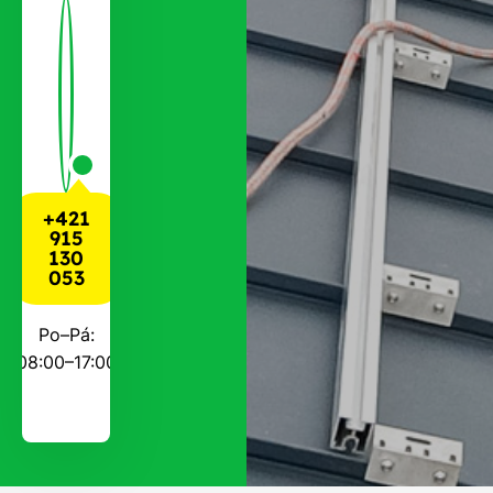
+421
915
130
053
Po–Pá:
08:00–17:00