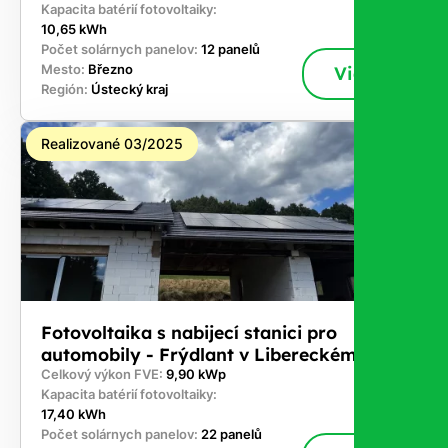
Kapacita batérií fotovoltaiky:
10,65 kWh
Počet solárnych panelov:
12 panelů
Mesto:
Březno
Viac
Región:
Ústecký kraj
Realizované 03/2025
Fotovoltaika s nabijecí stanici pro
automobily - Frýdlant v Libereckém kraji
Celkový výkon FVE:
9,90 kWp
Kapacita batérií fotovoltaiky:
17,40 kWh
Počet solárnych panelov:
22 panelů