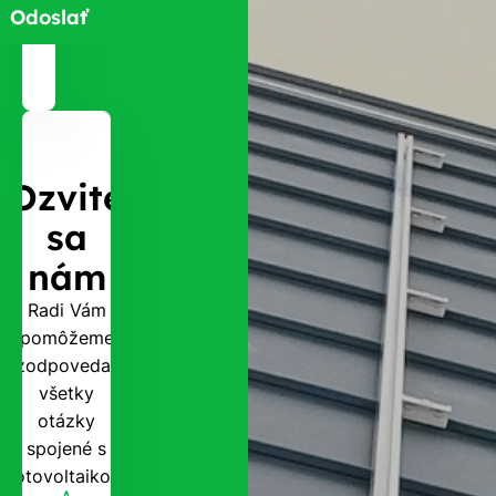
Ozvite
sa
nám
Radi Vám
pomôžeme
zodpovedať
všetky
otázky
spojené s
fotovoltaikou.