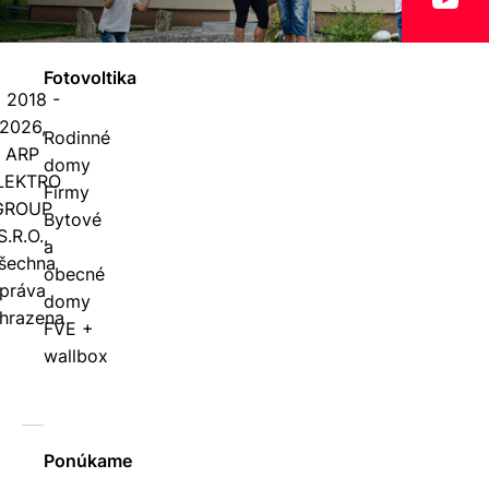
Fotovoltika
 2018 -
2026,
Rodinné
ARP
domy
LEKTRO
Firmy
GROUP
Bytové
S.R.O.,
a
šechna
obecné
práva
domy
hrazena
FVE +
wallbox
Ponúkame