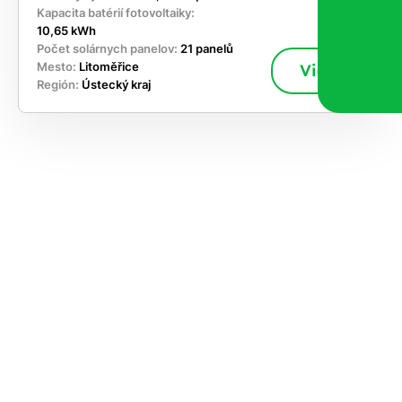
Kapacita batérií fotovoltaiky:
10,65 kWh
Počet solárnych panelov:
21 panelů
Mesto:
Litoměřice
Viac
Región:
Ústecký kraj
akajte,
ajte si
vrhnúť
ešenie
e dnes
časnosti
le kapacitu
ímanie nových