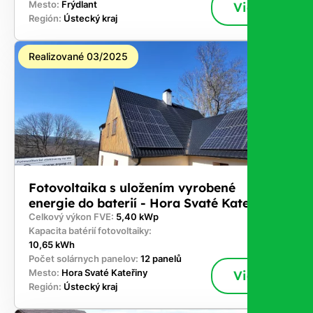
Mesto:
Frýdlant
Viac
Región:
Ústecký kraj
Realizované 03/2025
Fotovoltaika s uložením vyrobené
energie do baterií - Hora Svaté Kateřiny
Celkový výkon FVE:
5,40 kWp
Kapacita batérií fotovoltaiky:
10,65 kWh
Počet solárnych panelov:
12 panelů
Mesto:
Hora Svaté Kateřiny
Viac
Región:
Ústecký kraj