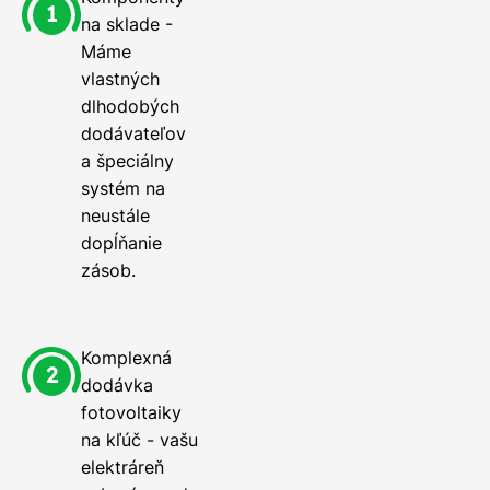
na sklade -
Máme
vlastných
dlhodobých
dodávateľov
a špeciálny
systém na
neustále
dopĺňanie
zásob.
Komplexná
dodávka
fotovoltaiky
na kľúč - vašu
elektráreň