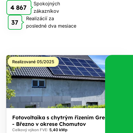
Spokojných
4 867
zákazníkov
Realizácií za
37
posledné dva mesiace
Realizované 05/2025
Fotovoltaika s chytrým řízením GreenBox
- Březno v okrese Chomutov
Celkový výkon FVE:
5,40 kWp