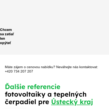
ychlá
optávka
Chcem
sa zatiaľ
len
opýtať
Máte zájem o cenovou nabídku? Neváhejte nás kontaktovat:
+420 734 207 207
Ďalšie referencie
fotovoltaiky a tepelných
čerpadiel pre
Ústecký kraj