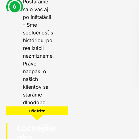
Postaráme
sa o vás aj
po inštalácii
- Sme
spoločnosť s
históriou, po
realizácii
nezmizneme.
Práve
naopak, o
našich
klientov sa
staráme
dlhodobo.
ušetrite
Lacnejšie
ako