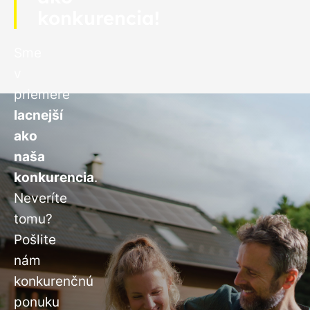
konkurencia!
Sme
v
priemere
lacnejší
ako
naša
konkurencia
.
Neveríte
tomu?
Pošlite
nám
konkurenčnú
ponuku