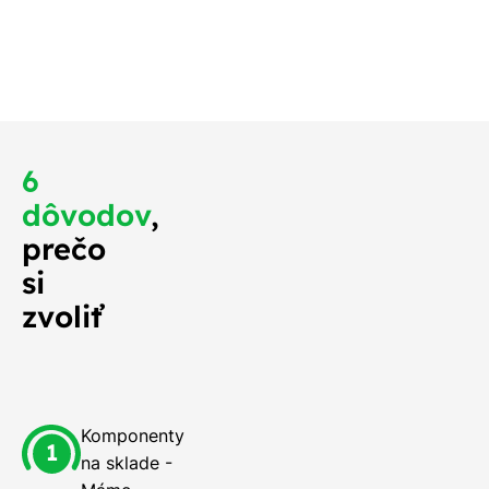
 mali na streche
o najskôr.
6
dôvodov
,
prečo
si
zvoliť
Komponenty
na sklade -