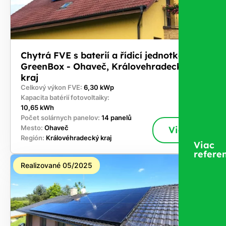
Chytrá FVE s baterií a řídicí jednotkou
GreenBox - Ohaveč, Královehradecký
kraj
Celkový výkon FVE:
6,30 kWp
Kapacita batérií fotovoltaiky:
10,65 kWh
Počet solárnych panelov:
14 panelů
Mesto:
Ohaveč
Viac
Región:
Královéhradecký kraj
Viac
referen
Realizované 05/2025