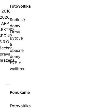
Fotovoltika
 2018 -
2026,
Rodinné
ARP
domy
LEKTRO
Firmy
GROUP
Bytové
S.R.O.,
a
šechna
obecné
práva
domy
hrazena
FVE +
wallbox
Ponúkame
Fotovoltika