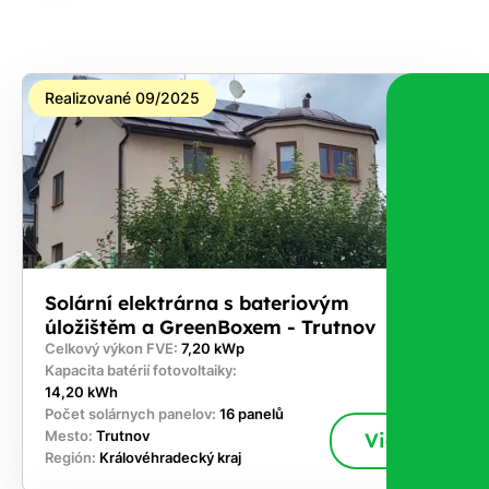
Realizované 09/2025
Solární elektrárna s bateriovým
úložištěm a GreenBoxem - Trutnov
Celkový výkon FVE:
7,20 kWp
Kapacita batérií fotovoltaiky:
14,20 kWh
Počet solárnych panelov:
16 panelů
Mesto:
Trutnov
Viac
Región:
Královéhradecký kraj