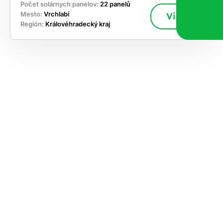
Počet solárnych panelov:
22 panelů
Mesto:
Vrchlabí
Viac
Región:
Královéhradecký kraj
akajte,
ajte si
vrhnúť
ešenie
e dnes
časnosti
le kapacitu
ímanie nových
ok, takže sa
jskôr ozveme,