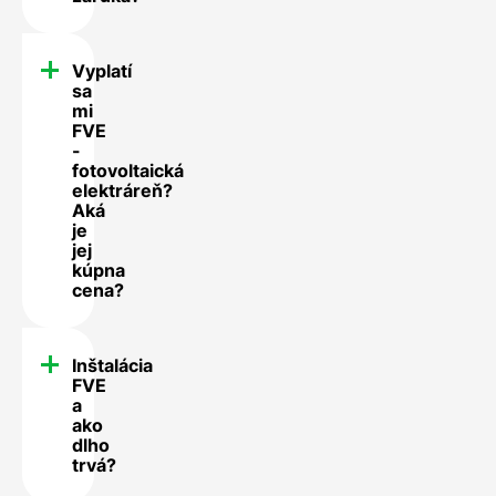
Vyplatí
sa
mi
FVE
-
fotovoltaická
elektráreň?
Aká
je
jej
kúpna
cena?
Inštalácia
FVE
a
ako
dlho
trvá?