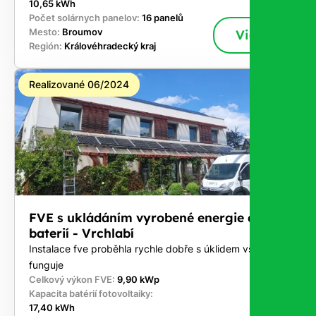
10,65 kWh
Počet solárnych panelov:
16 panelů
Mesto:
Broumov
Viac
Región:
Královéhradecký kraj
Realizované 06/2024
FVE s ukládáním vyrobené energie do
baterií - Vrchlabí
Instalace fve proběhla rychle dobře s úklidem vše
funguje
Celkový výkon FVE:
9,90 kWp
Kapacita batérií fotovoltaiky:
17,40 kWh