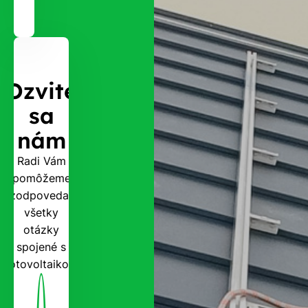
Ozvite
sa
nám
Radi Vám
pomôžeme
zodpovedať
všetky
otázky
spojené s
fotovoltaikou.