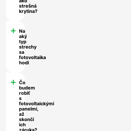
ako
strešná
krytina?
Na
aký
typ
strechy
sa
fotovoltaika
hodí
Čo
budem
robiť
s
fotovoltaickými
panelmi,
až
skončí
ich
záruka?