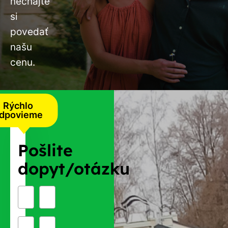
nechajte
si
povedať
našu
cenu.
Rýchlo
dpovieme
Pošlite
dopyt/otázku