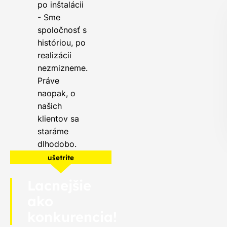
po inštalácii
- Sme
spoločnosť s
históriou, po
realizácii
nezmizneme.
Práve
naopak, o
našich
klientov sa
staráme
dlhodobo.
ušetrite
Lacnejšie
ako
konkurencia!