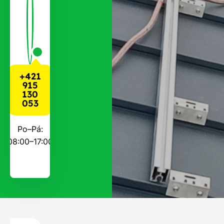
+421
915
130
053
Po–Pá:
08:00–17:00