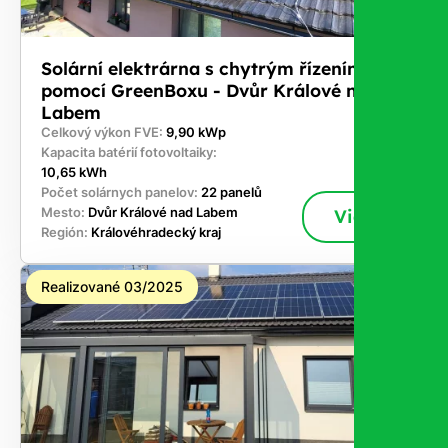
Solární elektrárna s chytrým řízením
pomocí GreenBoxu - Dvůr Králové nad
Labem
Celkový výkon FVE:
9,90 kWp
Kapacita batérií fotovoltaiky:
10,65 kWh
Počet solárnych panelov:
22 panelů
Mesto:
Dvůr Králové nad Labem
Viac
Región:
Královéhradecký kraj
Realizované 03/2025