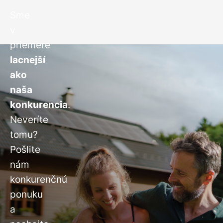
Sme
v
priemere
lacnejší
ako
naša
konkurencia
.
Neveríte
tomu?
Pošlite
nám
konkurenčnú
ponuku
a