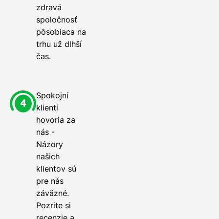
zdravá
spoločnosť
pôsobiaca na
trhu už dlhší
čas.
Spokojní
klienti
hovoria za
nás -
Názory
našich
klientov sú
pre nás
záväzné.
Pozrite si
recenzie a