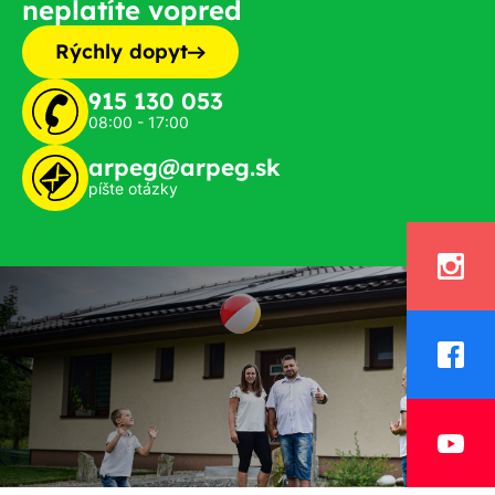
neplatíte vopred
Rýchly dopyt
915 130 053
08:00 - 17:00
arpeg@arpeg.sk
píšte otázky