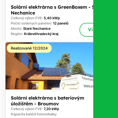
Solární elektrárna s GreenBoxem - Staré
Nechanice
Celkový výkon FVE:
5,40 kWp
Počet solárnych panelov:
12 panelů
Mesto:
Staré Nechanice
Viac
Región:
Královéhradecký kraj
Realizované 12/2024
Solární elektrárna s bateriovým
úložištěm - Broumov
Celkový výkon FVE:
7,20 kWp
Kapacita batérií fotovoltaiky: