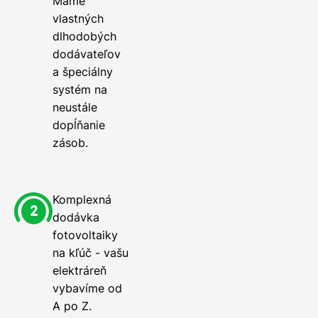
Máme
vlastných
dlhodobých
dodávateľov
a špeciálny
systém na
neustále
dopĺňanie
zásob.
Komplexná
dodávka
fotovoltaiky
na kľúč - vašu
elektráreň
vybavíme od
A po Z.