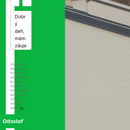
Odoslaním
dopytového
formulára
potvrdzujete,
že ste sa
zoznámili s
informáciami o
spracovaní
Vašich
osobných
údajov
tu
.