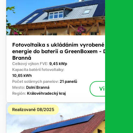
Fotovoltaika s ukládáním vyrobené
energie do baterií a GreenBoxem - Dolní
Branná
Celkový výkon FVE:
9,45 kWp
Kapacita batérií fotovoltaiky:
10,65 kWh
Počet solárnych panelov:
21 panelů
Mesto:
Dolní Branná
Viac
Región:
Královéhradecký kraj
Realizované 08/2025