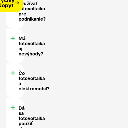
ýchly
využívať
dopyt
fotovoltaiku
pre
podnikanie?
Má
fotovoltaika
aj
nevýhody?
Čo
fotovoltaika
a
elektromobil?
Dá
sa
fotovoltaika
použiť