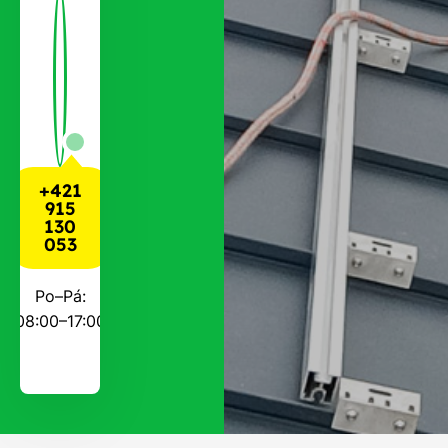
+421
915
130
053
Po–Pá:
08:00–17:00