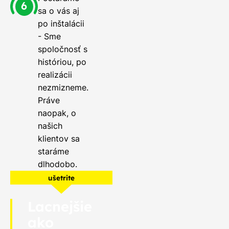
sa o vás aj
po inštalácii
- Sme
spoločnosť s
históriou, po
realizácii
nezmizneme.
Práve
naopak, o
našich
klientov sa
staráme
dlhodobo.
ušetrite
Lacnejšie
ako