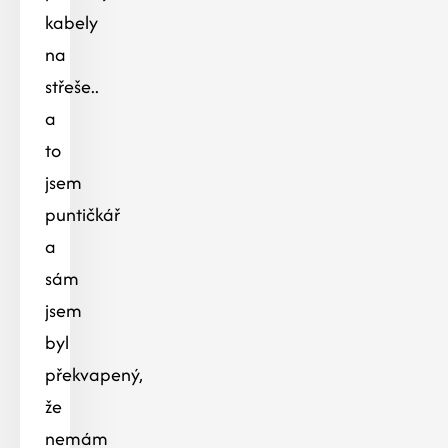
kabely
na
střeše..
a
to
jsem
puntičkář
a
sám
jsem
byl
překvapený,
že
nemám