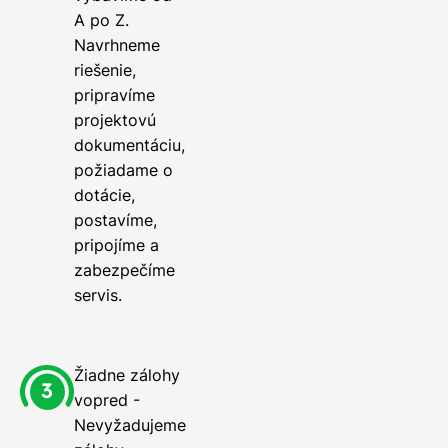
A po Z.
Navrhneme
riešenie,
pripravíme
projektovú
dokumentáciu,
požiadame o
dotácie,
postavíme,
pripojíme a
zabezpečíme
servis.
Žiadne zálohy
vopred -
Nevyžadujeme