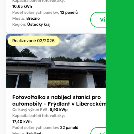
Kapacita batérií fotovoltaiky:
10,65 kWh
Počet solárnych panelov:
12 panelů
Mesto:
Březno
Viac
Región:
Ústecký kraj
Realizované 03/2025
Fotovoltaika s nabijecí stanici pro
automobily - Frýdlant v Libereckém kraji
Celkový výkon FVE:
9,90 kWp
Kapacita batérií fotovoltaiky:
17,40 kWh
Počet solárnych panelov:
22 panelů
Mesto:
Frýdlant