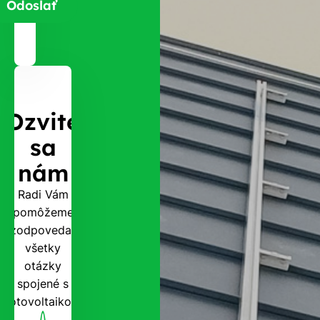
Ozvite
sa
nám
Radi Vám
pomôžeme
zodpovedať
všetky
otázky
spojené s
fotovoltaikou.