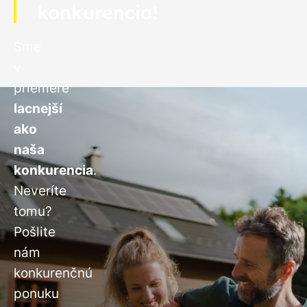
konkurencia!
Sme
v
priemere
lacnejší
ako
naša
konkurencia
.
Neveríte
tomu?
Pošlite
nám
konkurenčnú
ponuku