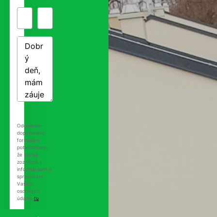
Odoslaním
dopytového
formulára
potvrdzujete,
že ste sa
zoznámili s
informáciami o
spracovaní
Vašich
osobných
údajov
tu
.