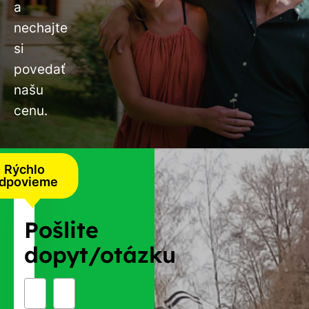
a
nechajte
si
povedať
našu
cenu.
Rýchlo
dpovieme
Pošlite
dopyt/otázku