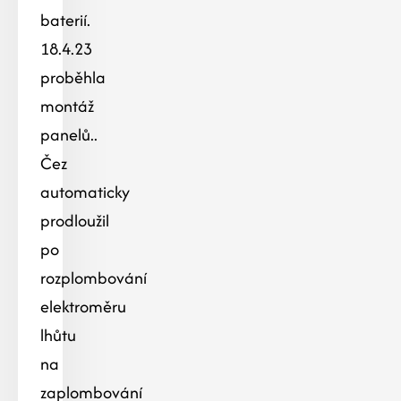
baterií.
18.4.23
proběhla
montáž
panelů..
Čez
automaticky
prodloužil
po
rozplombování
elektroměru
lhůtu
na
zaplombování