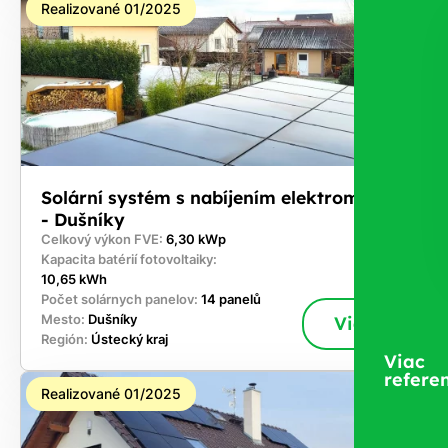
Realizované 01/2025
Solární systém s nabíjením elektromobilů
- Dušníky
Celkový výkon FVE:
6,30 kWp
Kapacita batérií fotovoltaiky:
10,65 kWh
Počet solárnych panelov:
14 panelů
Mesto:
Dušníky
Viac
Región:
Ústecký kraj
Viac
referen
Realizované 01/2025