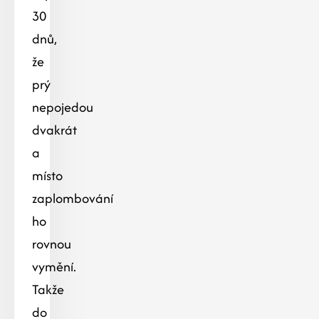
30
dnů,
že
prý
nepojedou
dvakrát
a
místo
zaplombování
ho
rovnou
vymění.
Takže
do