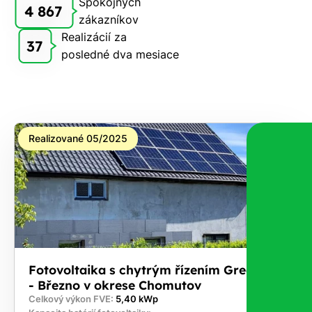
Spokojných
4 867
zákazníkov
Realizácií za
37
posledné dva mesiace
Realizované 05/2025
Fotovoltaika s chytrým řízením GreenBox
- Březno v okrese Chomutov
Celkový výkon FVE:
5,40 kWp