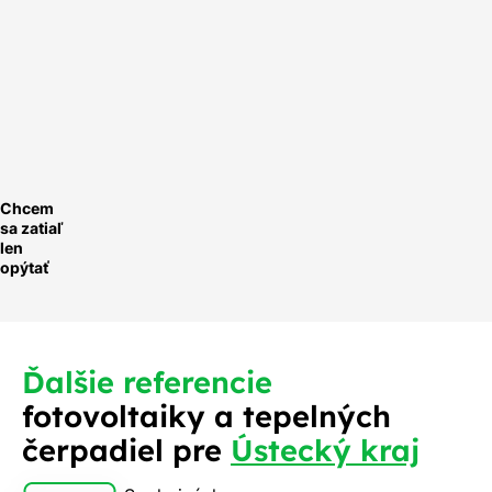
míru.
Rychle a
ednoduše.
ychlá
optávka
Chcem
sa zatiaľ
len
opýtať
Ďalšie referencie
fotovoltaiky a tepelných
čerpadiel pre
Ústecký kraj