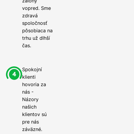
zálohy
vopred. Sme
zdravá
spoločnosť
pôsobiaca na
trhu už dlhší
čas.
Spokojní
klienti
hovoria za
nás -
Názory
našich
klientov sú
pre nás
záväzné.