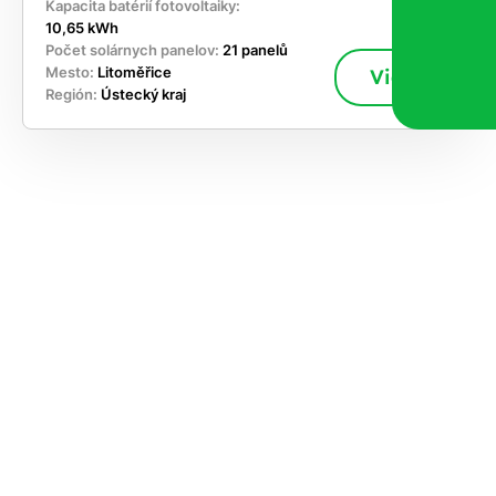
Kapacita batérií fotovoltaiky:
10,65 kWh
Počet solárnych panelov:
21 panelů
Mesto:
Litoměřice
Viac
Región:
Ústecký kraj
akajte,
ajte si
vrhnúť
ešenie
e dnes
časnosti
le kapacitu
ímanie nových
ok, takže sa