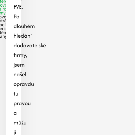
ferencie
FVE.
tovoltaiky
e rodinné
my
Po
ovoltaická
ktrárna s
dlouhém
ací na
eriový
tém-
hledání
ťany
dodavatelské
firmy,
jsem
našel
opravdu
tu
pravou
a
můžu
ji