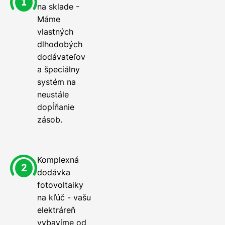
na sklade -
Máme
vlastných
dlhodobých
dodávateľov
a špeciálny
systém na
neustále
dopĺňanie
zásob.
Komplexná
dodávka
fotovoltaiky
na kľúč - vašu
elektráreň
vybavíme od