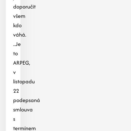
doporučit
všem
kdo
váhá.
..Je
to
ARPEG,
v
listopadu
22
podepsaná
smlouva
s
termínem