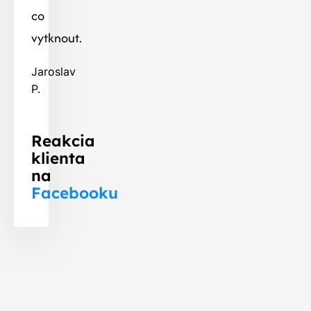
co
vytknout.
Jaroslav
P.
Reakcia
klienta
na
Facebooku
Celkový
7,36 kWp
výkon FVE:
Kapacita