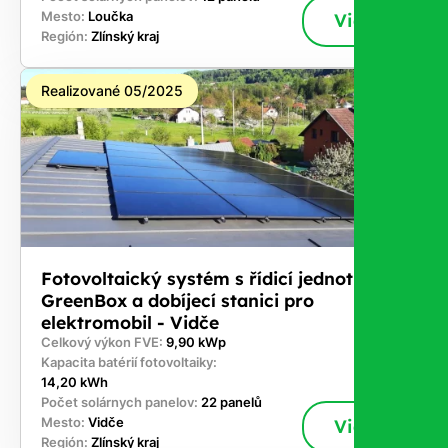
Mesto:
Loučka
Viac
Región:
Zlínský kraj
Realizované 05/2025
Fotovoltaický systém s řídicí jednotkou
GreenBox a dobíjecí stanici pro
elektromobil - Vidče
Celkový výkon FVE:
9,90 kWp
Kapacita batérií fotovoltaiky:
14,20 kWh
Počet solárnych panelov:
22 panelů
Mesto:
Vidče
Viac
Región:
Zlínský kraj