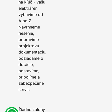
na kľúč - vašu
elektráreň
vybavíme od
A po Z.
Navrhneme
riešenie,
pripravíme
projektovú
dokumentáciu,
požiadame o
dotácie,
postavíme,
pripojíme a
zabezpečíme
servis.
Žiadne zálohy