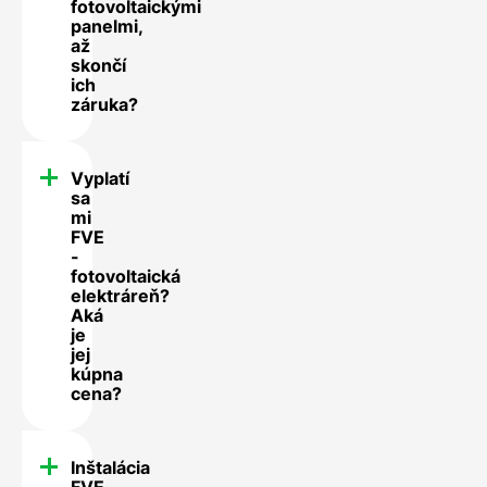
fotovoltaickými
panelmi,
až
skončí
ich
záruka?
Vyplatí
sa
mi
FVE
-
fotovoltaická
elektráreň?
Aká
je
jej
kúpna
cena?
Inštalácia
FVE