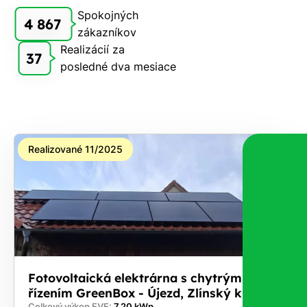
Spokojných
4 867
zákazníkov
Realizácií za
37
posledné dva mesiace
Realizované 11/2025
Fotovoltaická elektrárna s chytrým
řízením GreenBox - Újezd, Zlínský kraj
Celkový výkon FVE:
7,20 kWp