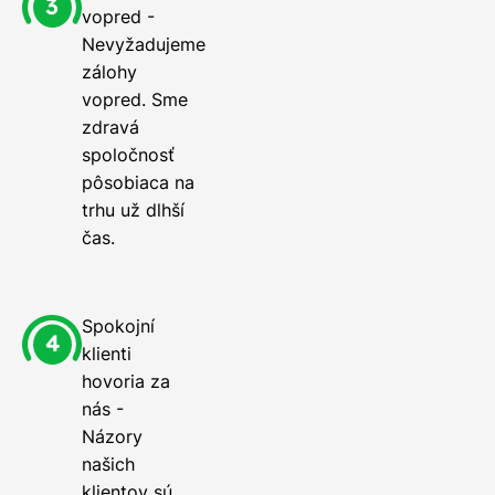
vopred -
Nevyžadujeme
zálohy
vopred. Sme
zdravá
spoločnosť
pôsobiaca na
trhu už dlhší
čas.
Spokojní
klienti
hovoria za
nás -
Názory
našich
klientov sú