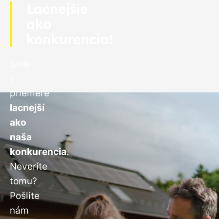
Lacnejšie
ako
konkurencia!
Sme
v
priemere
lacnejší
ako
naša
konkurencia
.
Neveríte
tomu?
Pošlite
nám