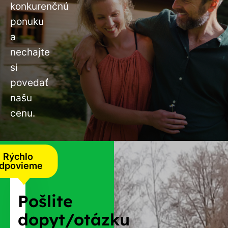
konkurenčnú
ponuku
a
nechajte
si
povedať
našu
cenu.
Rýchlo
dpovieme
Pošlite
dopyt/otázku