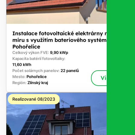
Instalace fotovoltaické elektrárny na
míru s využitím bateriového systému -
Pohořelice
Celkový výkon FVE:
9,90 kWp
Kapacita batérií fotovoltaiky:
11,60 kWh
Počet solárnych panelov:
22 panelů
Mesto:
Pohořelice
Viac
Región:
Zlínský kraj
Realizované 08/2023