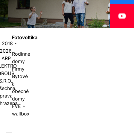
Fotovoltika
 2018 -
2026,
Rodinné
ARP
domy
LEKTRO
Firmy
GROUP
Bytové
S.R.O.,
a
šechna
obecné
práva
domy
hrazena
FVE +
wallbox