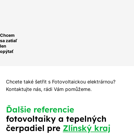
ychlá
optávka
Chcem
sa zatiaľ
len
opýtať
Chcete také šetřit s Fotovoltaickou elektrárnou?
Kontaktujte nás, rádi Vám pomůžeme.
Ďalšie referencie
fotovoltaiky a tepelných
čerpadiel pre
Zlínský kraj