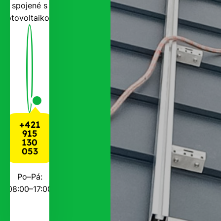
spojené s
fotovoltaikou.
+421
915
130
053
Po–Pá:
08:00–17:00