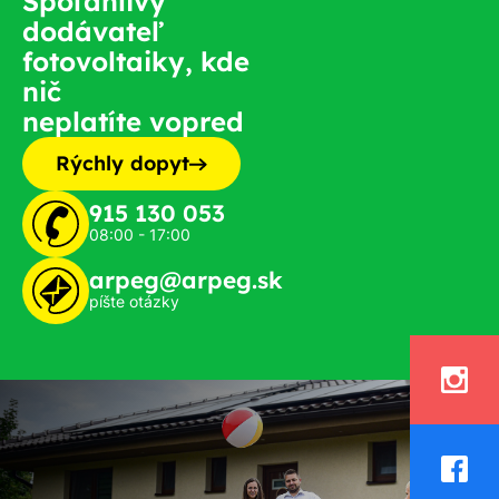
Spoľahlivý
dodávateľ
fotovoltaiky, kde
nič
neplatíte vopred
Rýchly dopyt
915 130 053
08:00 - 17:00
arpeg@arpeg.sk
píšte otázky