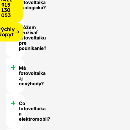
fotovoltaika
915
ekologická?
130
053
Môžem
ýchly
využívať
dopyt
fotovoltaiku
pre
podnikanie?
Má
fotovoltaika
aj
nevýhody?
Čo
fotovoltaika
a
elektromobil?