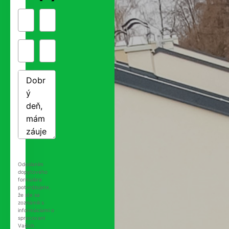
Odoslaním
dopytového
formulára
potvrdzujete,
že ste sa
zoznámili s
informáciami o
spracovaní
Vašich