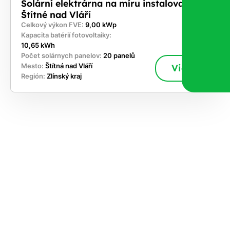
Solární elektrárna na míru instalovaná v
Štítné nad Vláří
Celkový výkon FVE:
9,00 kWp
Kapacita batérií fotovoltaiky:
10,65 kWh
Počet solárnych panelov:
20 panelů
Mesto:
Štítná nad Vláří
Viac
Región:
Zlínský kraj
akajte,
ajte si
vrhnúť
ešenie
e dnes
časnosti
le kapacitu