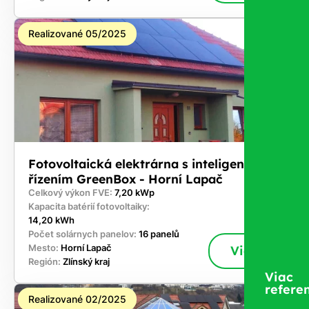
Realizované 05/2025
Fotovoltaická elektrárna s inteligentním
řízením GreenBox - Horní Lapač
Celkový výkon FVE:
7,20 kWp
Kapacita batérií fotovoltaiky:
14,20 kWh
Počet solárnych panelov:
16 panelů
Mesto:
Horní Lapač
Viac
Región:
Zlínský kraj
Viac
referen
Realizované 02/2025