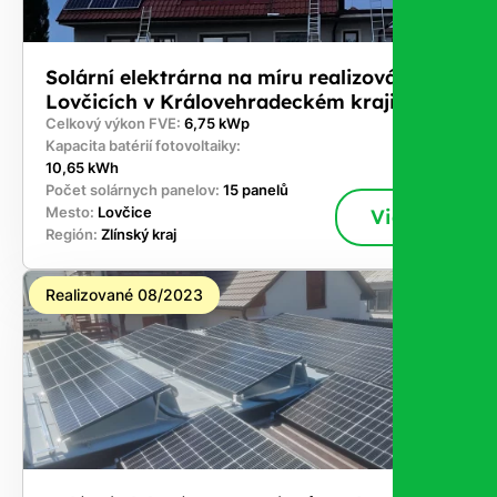
Solární elektrárna na míru realizována v
Lovčicích v Královehradeckém kraji
Celkový výkon FVE:
6,75 kWp
Kapacita batérií fotovoltaiky:
10,65 kWh
Počet solárnych panelov:
15 panelů
Mesto:
Lovčice
Viac
Región:
Zlínský kraj
Realizované 08/2023