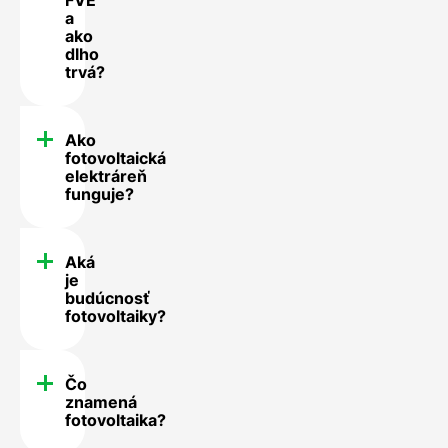
a
ako
dlho
trvá?
Ako
fotovoltaická
elektráreň
funguje?
Aká
je
budúcnosť
fotovoltaiky?
Čo
znamená
fotovoltaika?