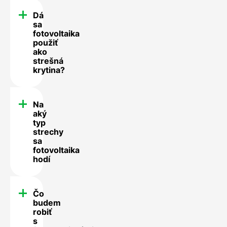
Dá
sa
fotovoltaika
použiť
ako
strešná
krytina?
Na
aký
typ
strechy
sa
fotovoltaika
hodí
Čo
budem
robiť
s