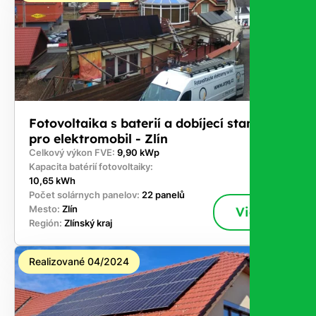
Fotovoltaika s baterií a dobíjecí stanici
pro elektromobil - Zlín
Celkový výkon FVE:
9,90 kWp
Kapacita batérií fotovoltaiky:
10,65 kWh
Počet solárnych panelov:
22 panelů
Mesto:
Zlín
Viac
Región:
Zlínský kraj
Realizované 04/2024