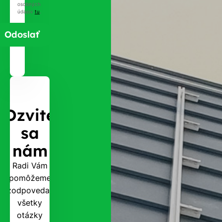
osobných
údajov
tu
.
Ozvite
sa
nám
Radi Vám
pomôžeme
zodpovedať
všetky
otázky