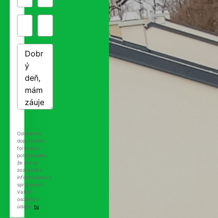
Odoslaním
dopytového
formulára
potvrdzujete,
že ste sa
zoznámili s
informáciami o
spracovaní
Vašich
osobných
údajov
tu
.