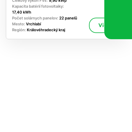
Celkový výkon FVE:
9,90 kWp
Kapacita batérií fotovoltaiky:
17,40 kWh
Počet solárnych panelov:
22 panelů
Mesto:
Vrchlabí
Viac
Región:
Královéhradecký kraj
akajte,
ajte si
vrhnúť
ešenie
e dnes
časnosti
le kapacitu
ímanie nových