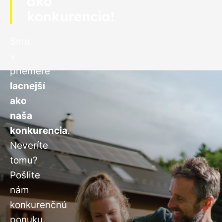
ako
konkurencia!
Sme
v
priemere
lacnejší
ako
naša
konkurencia
.
Neveríte
tomu?
Pošlite
nám
konkurenčnú
ponuku