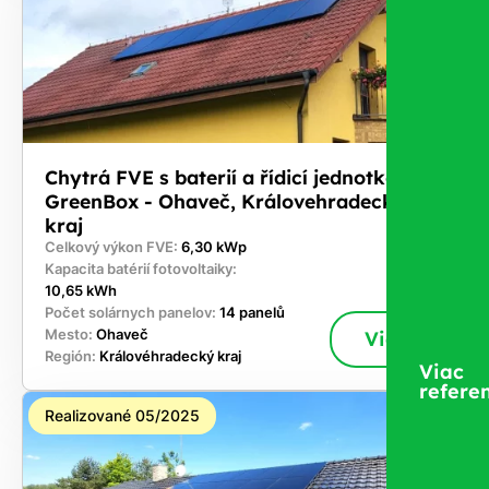
Chytrá FVE s baterií a řídicí jednotkou
GreenBox - Ohaveč, Královehradecký
kraj
Celkový výkon FVE:
6,30 kWp
Kapacita batérií fotovoltaiky:
10,65 kWh
Počet solárnych panelov:
14 panelů
Mesto:
Ohaveč
Viac
Región:
Královéhradecký kraj
Viac
referen
Realizované 05/2025