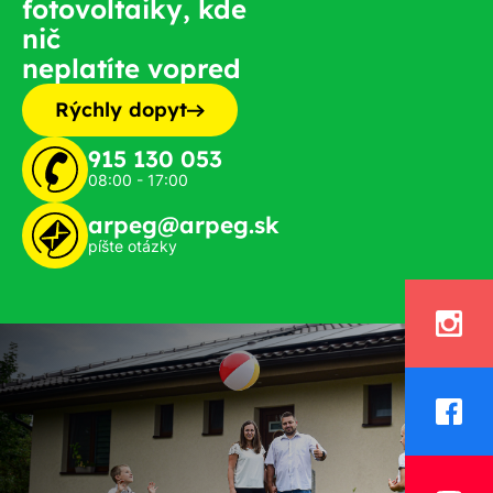
fotovoltaiky, kde
nič
neplatíte vopred
Rýchly dopyt
915 130 053
08:00 - 17:00
arpeg@arpeg.sk
píšte otázky