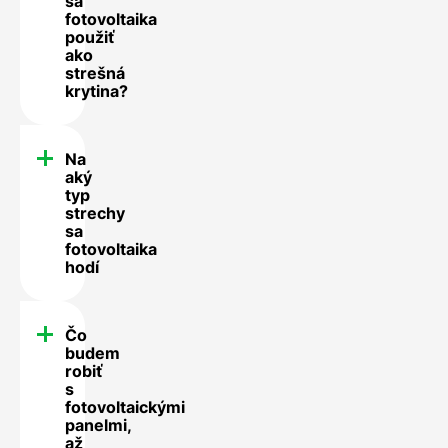
sa
fotovoltaika
použiť
ako
strešná
krytina?
Na
aký
typ
strechy
sa
fotovoltaika
hodí
Čo
budem
robiť
s
fotovoltaickými
panelmi,
až