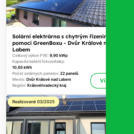
Solární elektrárna s chytrým řízením
pomocí GreenBoxu - Dvůr Králové nad
Labem
Celkový výkon FVE:
9,90 kWp
Kapacita batérií fotovoltaiky:
10,65 kWh
Počet solárnych panelov:
22 panelů
Mesto:
Dvůr Králové nad Labem
Viac
Región:
Královéhradecký kraj
Realizované 03/2025