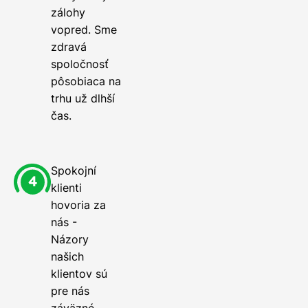
zálohy
vopred. Sme
zdravá
spoločnosť
pôsobiaca na
trhu už dlhší
čas.
Spokojní
klienti
hovoria za
nás -
Názory
našich
klientov sú
pre nás
záväzné.