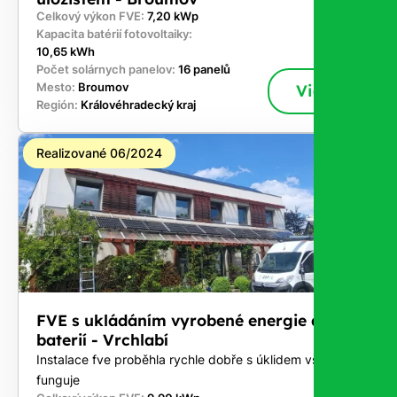
Celkový výkon FVE:
7,20 kWp
Kapacita batérií fotovoltaiky:
10,65 kWh
Počet solárnych panelov:
16 panelů
Mesto:
Broumov
Viac
Región:
Královéhradecký kraj
Realizované 06/2024
FVE s ukládáním vyrobené energie do
baterií - Vrchlabí
Instalace fve proběhla rychle dobře s úklidem vše
funguje