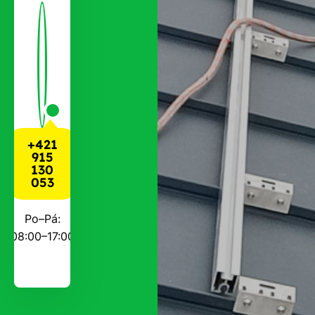
+421
915
130
053
Po–Pá:
08:00–17:00