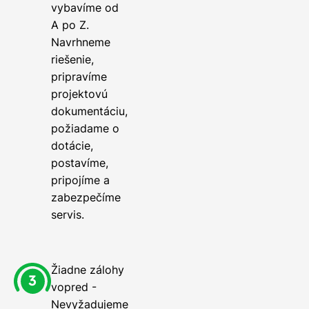
vybavíme od
A po Z.
Navrhneme
riešenie,
pripravíme
projektovú
dokumentáciu,
požiadame o
dotácie,
postavíme,
pripojíme a
zabezpečíme
servis.
Žiadne zálohy
vopred -
Nevyžadujeme