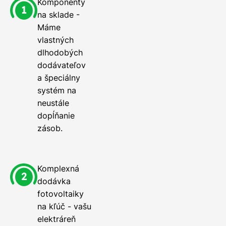
Komponenty
na sklade -
Máme
vlastných
dlhodobých
dodávateľov
a špeciálny
systém na
neustále
dopĺňanie
zásob.
Komplexná
dodávka
fotovoltaiky
na kľúč - vašu
elektráreň