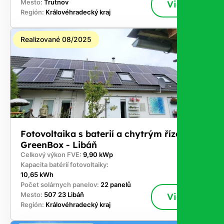
Mesto:
Trutnov
Viac
Región:
Královéhradecký kraj
Realizované 08/2025
Fotovoltaika s baterií a chytrým řízením
GreenBox - Libáň
Celkový výkon FVE:
9,90 kWp
Kapacita batérií fotovoltaiky:
10,65 kWh
Počet solárnych panelov:
22 panelů
Mesto:
507 23 Libáň
Viac
Región:
Královéhradecký kraj