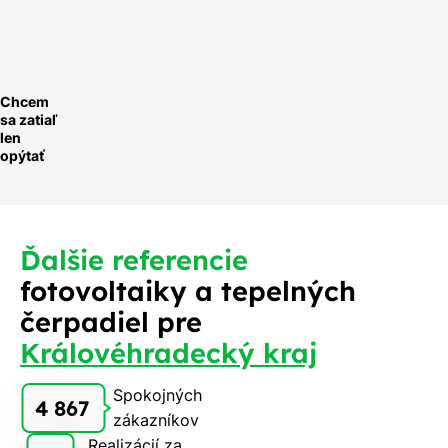
optávka
Chcem
sa zatiaľ
len
opýtať
Ďalšie referencie
fotovoltaiky a tepelných
čerpadiel pre
Královéhradecký kraj
Spokojných
4 867
zákazníkov
Realizácií za