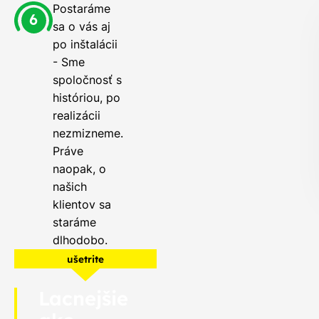
Postaráme
sa o vás aj
po inštalácii
- Sme
spoločnosť s
históriou, po
realizácii
nezmizneme.
Práve
naopak, o
našich
klientov sa
staráme
dlhodobo.
ušetrite
Lacnejšie