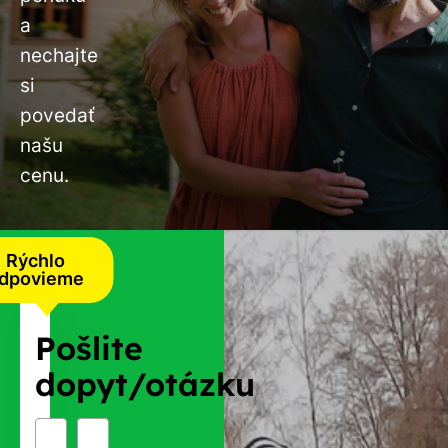
a
nechajte
si
povedať
našu
cenu.
Rýchlo
dpovieme
Pošlite
dopyt/otázku