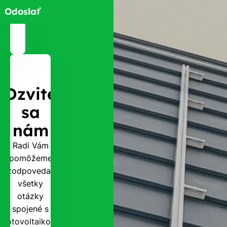
Ozvite
sa
nám
Radi Vám
pomôžeme
zodpovedať
všetky
otázky
spojené s
fotovoltaikou.