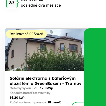
37
posledné dva mesiace
Realizované 09/2025
Solární elektrárna s bateriovým
úložištěm a GreenBoxem - Trutnov
Celkový výkon FVE:
7,20 kWp
Kapacita batérií fotovoltaiky:
14,20 kWh
Počet solárnych panelov:
16 panelů