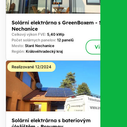
Solární elektrárna s GreenBoxem - Staré
Nechanice
Celkový výkon FVE:
5,40 kWp
Počet solárnych panelov:
12 panelů
Mesto:
Staré Nechanice
Viac
Región:
Královéhradecký kraj
Realizované 12/2024
Solární elektrárna s bateriovým
úložištěm - Broumov