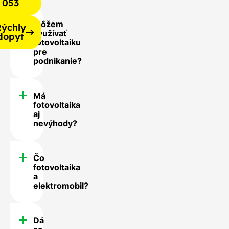
053
Môžem
ýchly
využívať
dopyt
fotovoltaiku
pre
podnikanie?
Má
fotovoltaika
aj
nevýhody?
Čo
fotovoltaika
a
elektromobil?
Dá