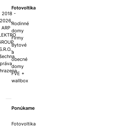
Fotovoltika
 2018 -
2026,
Rodinné
ARP
domy
LEKTRO
Firmy
GROUP
Bytové
S.R.O.,
a
šechna
obecné
práva
domy
hrazena
FVE +
wallbox
Ponúkame
Fotovoltika