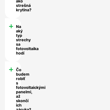
ako
strešná
krytina?
Na
aký
typ
strechy
sa
fotovoltaika
hodí
Čo
budem
robiť
s
fotovoltaickými
panelmi,
až
skončí
ich
záruka?