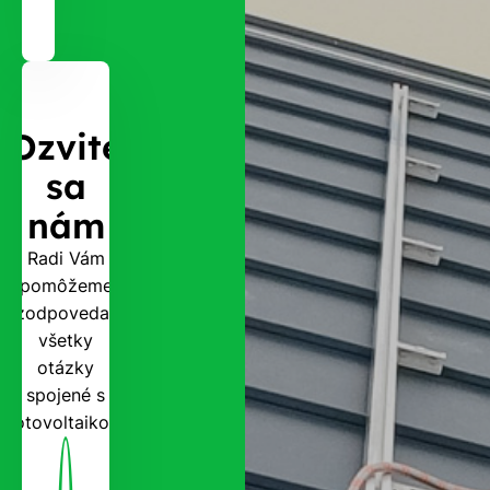
Ozvite
sa
nám
Radi Vám
pomôžeme
zodpovedať
všetky
otázky
spojené s
fotovoltaikou.