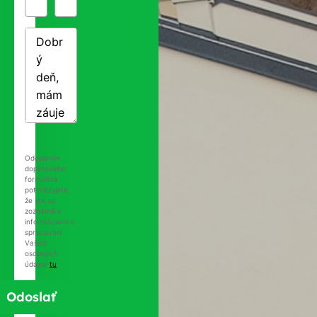
Odoslaním
dopytového
formulára
potvrdzujete,
že ste sa
zoznámili s
informáciami o
spracovaní
Vašich
osobných
údajov
tu
.