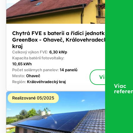
Chytrá FVE s baterií a řídicí jednotkou
GreenBox - Ohaveč, Královehradecký
kraj
Celkový výkon FVE:
6,30 kWp
Kapacita batérií fotovoltaiky:
10,65 kWh
Počet solárnych panelov:
14 panelů
Mesto:
Ohaveč
Viac
Región:
Královéhradecký kraj
Viac
referen
Realizované 05/2025