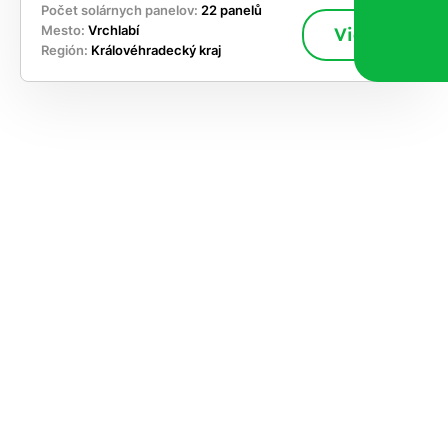
Počet solárnych panelov:
22 panelů
Mesto:
Vrchlabí
Viac
Región:
Královéhradecký kraj
akajte,
ajte si
vrhnúť
ešenie
e dnes
časnosti
le kapacitu
ímanie nových
ok, takže sa
jskôr ozveme,