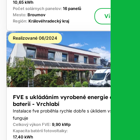
10,65 kWh
Počet solárnych panelov:
16 panelů
Mesto:
Broumov
Viac
Región:
Královéhradecký kraj
Realizované 06/2024
FVE s ukládáním vyrobené energie do
baterií - Vrchlabí
Instalace fve proběhla rychle dobře s úklidem vše
funguje
Celkový výkon FVE:
9,90 kWp
Kapacita batérií fotovoltaiky:
17,40 kWh