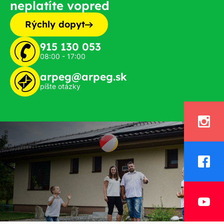
neplatíte vopred
Rýchly dopyt
915 130 053
08:00 - 17:00
arpeg@arpeg.sk
píšte otázky