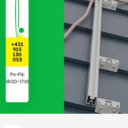
+421
915
130
053
Po–Pá:
08:00–17:00