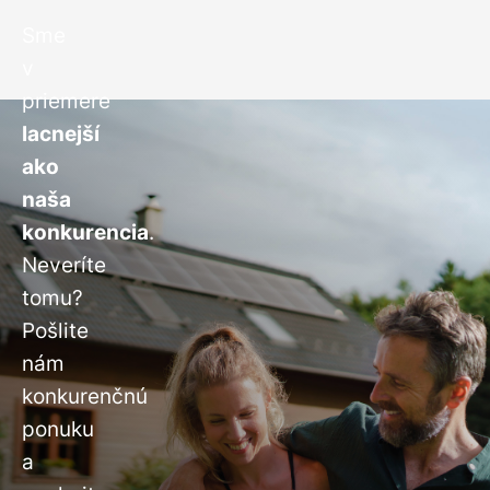
Sme
v
priemere
lacnejší
ako
naša
konkurencia
.
Neveríte
tomu?
Pošlite
nám
konkurenčnú
ponuku
a