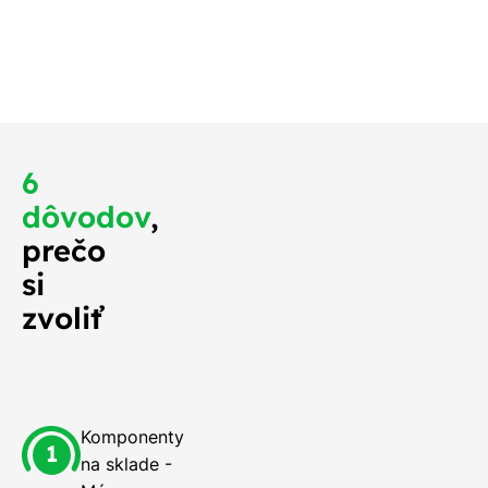
 mali na streche
o najskôr.
6
dôvodov
,
prečo
si
zvoliť
Komponenty
na sklade -