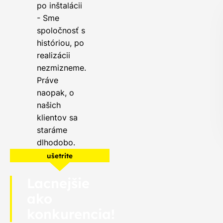
po inštalácii
- Sme
spoločnosť s
históriou, po
realizácii
nezmizneme.
Práve
naopak, o
našich
klientov sa
staráme
dlhodobo.
ušetrite
Lacnejšie
ako
konkurencia!