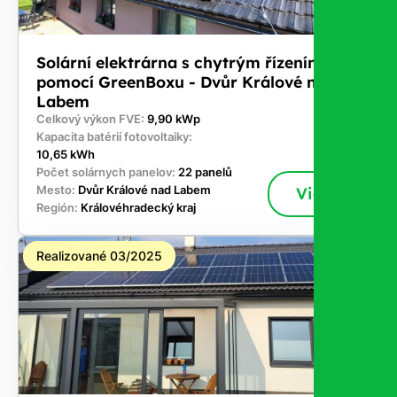
Solární elektrárna s chytrým řízením
pomocí GreenBoxu - Dvůr Králové nad
Labem
Celkový výkon FVE:
9,90 kWp
Kapacita batérií fotovoltaiky:
10,65 kWh
Počet solárnych panelov:
22 panelů
Mesto:
Dvůr Králové nad Labem
Viac
Región:
Královéhradecký kraj
Realizované 03/2025