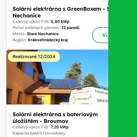
Solární elektrárna s GreenBoxem - Staré
Nechanice
Celkový výkon FVE:
5,40 kWp
Počet solárnych panelov:
12 panelů
Mesto:
Staré Nechanice
Viac
Región:
Královéhradecký kraj
Realizované 12/2024
Solární elektrárna s bateriovým
úložištěm - Broumov
Celkový výkon FVE:
7,20 kWp
Kapacita batérií fotovoltaiky: