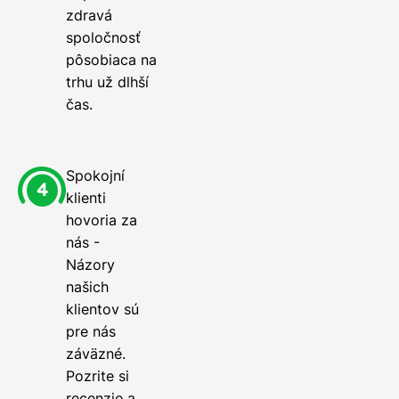
zdravá
spoločnosť
pôsobiaca na
trhu už dlhší
čas.
Spokojní
klienti
hovoria za
nás -
Názory
našich
klientov sú
pre nás
záväzné.
Pozrite si
recenzie a