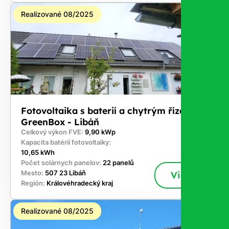
Realizované 08/2025
Fotovoltaika s baterií a chytrým řízením
GreenBox - Libáň
Celkový výkon FVE:
9,90 kWp
Kapacita batérií fotovoltaiky:
10,65 kWh
Počet solárnych panelov:
22 panelů
Mesto:
507 23 Libáň
Viac
Región:
Královéhradecký kraj
Realizované 08/2025