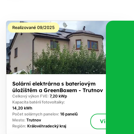
Realizované 09/2025
Solární elektrárna s bateriovým
úložištěm a GreenBoxem - Trutnov
Celkový výkon FVE:
7,20 kWp
Kapacita batérií fotovoltaiky:
14,20 kWh
Počet solárnych panelov:
16 panelů
Mesto:
Trutnov
Viac
Región:
Královéhradecký kraj