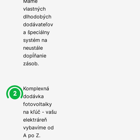
Máme
vlastných
dlhodobých
dodávateľov
a špeciálny
systém na
neustále
dopĺňanie
zásob.
Komplexná
dodávka
fotovoltaiky
na kľúč - vašu
elektráreň
vybavíme od
A po Z.