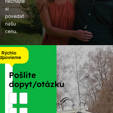
nechajte
si
povedať
našu
cenu.
Rýchlo
dpovieme
Pošlite
dopyt/otázku