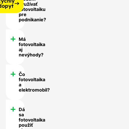
ýchly
využívať
dopyt
fotovoltaiku
pre
podnikanie?
Má
fotovoltaika
aj
nevýhody?
Čo
fotovoltaika
a
elektromobil?
Dá
sa
fotovoltaika
použiť