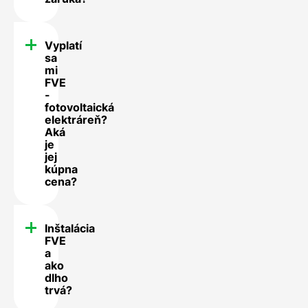
Vyplatí
sa
mi
FVE
-
fotovoltaická
elektráreň?
Aká
je
jej
kúpna
cena?
Inštalácia
FVE
a
ako
dlho
trvá?