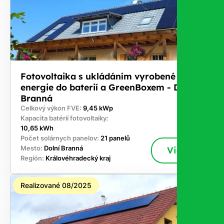
Fotovoltaika s ukládáním vyrobené
energie do baterií a GreenBoxem - Dolní
Branná
Celkový výkon FVE:
9,45 kWp
Kapacita batérií fotovoltaiky:
10,65 kWh
Počet solárnych panelov:
21 panelů
Mesto:
Dolní Branná
Viac
Región:
Královéhradecký kraj
Realizované 08/2025