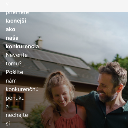
v
priemere
lacnejší
ako
naša
konkurencia
.
Neveríte
tomu?
Pošlite
nám
konkurenčnú
ponuku
a
nechajte
si