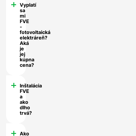
Vyplatí
sa
mi
FVE
-
fotovoltaická
elektráreň?
Aká
je
jej
kúpna
cena?
Inštalácia
FVE
a
ako
dlho
trvá?
Ako