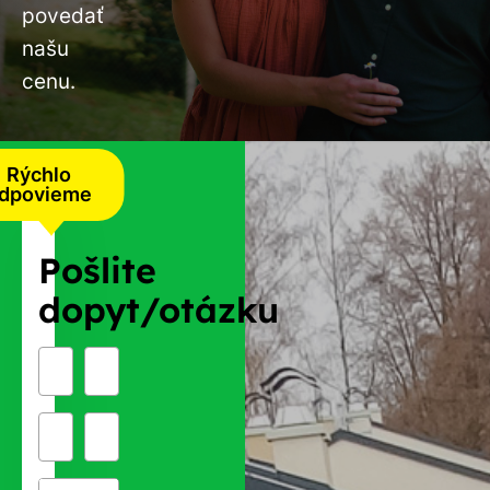
povedať
našu
cenu.
Rýchlo
dpovieme
Pošlite
dopyt/otázku