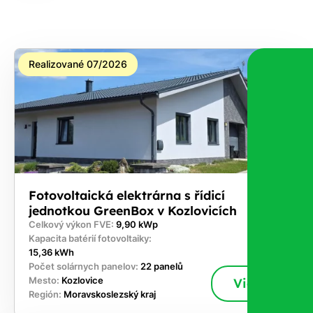
Realizované 07/2026
Fotovoltaická elektrárna s řídicí
jednotkou GreenBox v Kozlovicích
Celkový výkon FVE:
9,90 kWp
Kapacita batérií fotovoltaiky:
15,36 kWh
Počet solárnych panelov:
22 panelů
Mesto:
Kozlovice
Viac
Región:
Moravskoslezský kraj