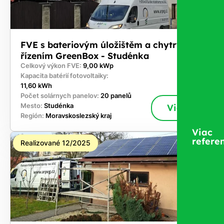
FVE s bateriovým úložištěm a chytrým
řízením GreenBox - Studénka
Celkový výkon FVE:
9,00 kWp
Kapacita batérií fotovoltaiky:
11,60 kWh
Počet solárnych panelov:
20 panelů
Mesto:
Studénka
Viac
Región:
Moravskoslezský kraj
Viac
referen
Realizované 12/2025