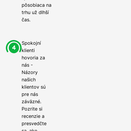
pôsobiaca na
trhu už dlhší
čas.
Spokojní
klienti
hovoria za
nás -
Názory
našich
klientov sú
pre nás
záväzné.
Pozrite si
recenzie a
presvedčte
sa, ako