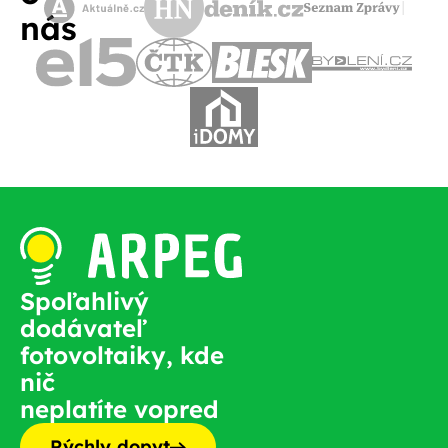
nás
Spoľahlivý
dodávateľ
fotovoltaiky, kde
nič
neplatíte vopred
Rýchly dopyt