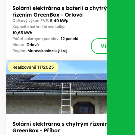
Solární elektrárna s baterií a chytrým
řízením GreenBox - Orlová
Celkový výkon FVE:
5,40 kWp
Kapacita batérií fotovoltaiky:
10,65 kWh
Počet solárnych panelov:
12 panelů
Mesto:
Orlová
Viac
Región:
Moravskoslezský kraj
Realizované 11/2025
Solární elektrárna s chytrým řízením
GreenBox - Příbor