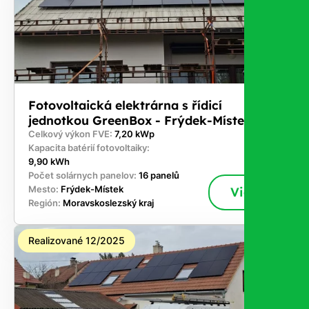
Fotovoltaická elektrárna s řídicí
jednotkou GreenBox - Frýdek-Místek
Celkový výkon FVE:
7,20 kWp
Kapacita batérií fotovoltaiky:
9,90 kWh
Počet solárnych panelov:
16 panelů
Mesto:
Frýdek-Místek
Viac
Región:
Moravskoslezský kraj
Realizované 12/2025