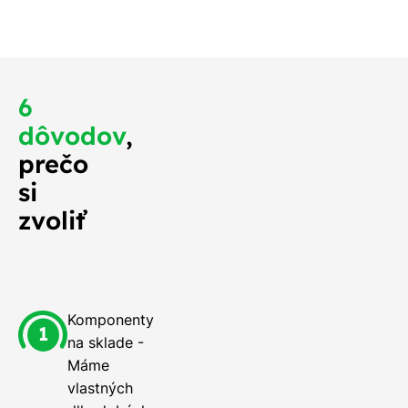
o najskôr.
6
dôvodov
,
prečo
si
zvoliť
Komponenty
na sklade -
Máme
vlastných