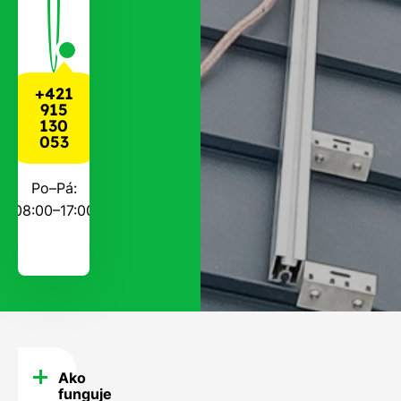
+421
915
130
053
Po–Pá:
08:00–17:00
Ako
FAQ
funguje