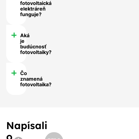
fotovoltaická
elektráreň
funguje?
Aká
je
budúcnosť
fotovoltaiky?
Čo
znamená
fotovoltaika?
Napísali
o