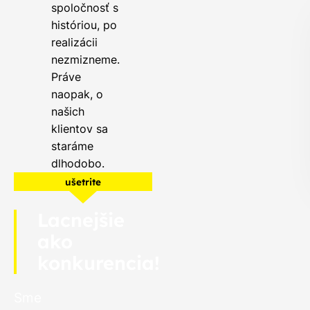
spoločnosť s
históriou, po
realizácii
nezmizneme.
Práve
naopak, o
našich
klientov sa
staráme
dlhodobo.
ušetrite
Lacnejšie
ako
konkurencia!
Sme