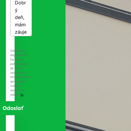
Odoslaním
dopytového
formulára
potvrdzujete,
že ste sa
zoznámili s
informáciami o
spracovaní
Vašich
osobných
údajov
tu
.