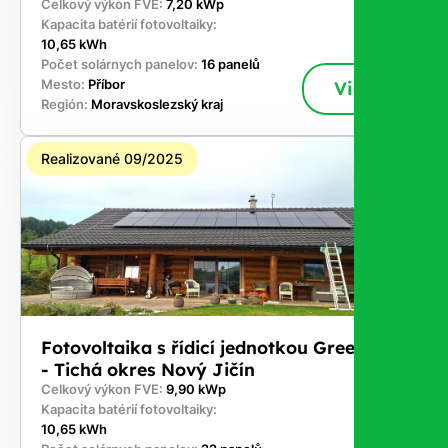
Celkový výkon FVE:
7,20 kWp
Kapacita batérií fotovoltaiky:
10,65 kWh
Počet solárnych panelov:
16 panelů
Mesto:
Příbor
Viac
Región:
Moravskoslezský kraj
Realizované 09/2025
Fotovoltaika s řídicí jednotkou GreenBox
- Tichá okres Nový Jičín
Celkový výkon FVE:
9,90 kWp
Kapacita batérií fotovoltaiky:
10,65 kWh