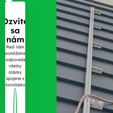
Ozvite
sa
nám
Radi Vám
pomôžeme
zodpovedať
všetky
otázky
spojené s
fotovoltaikou.