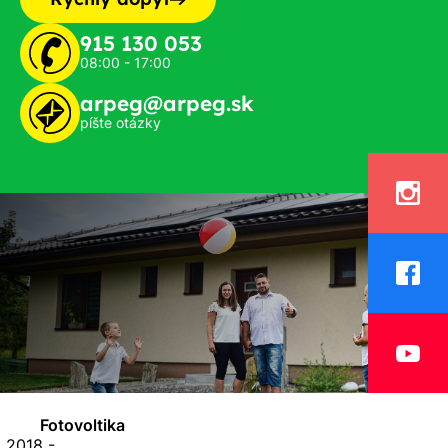
915 130 053
08:00 - 17:00
arpeg@arpeg.sk
píšte otázky
Fotovoltika
 2018 -