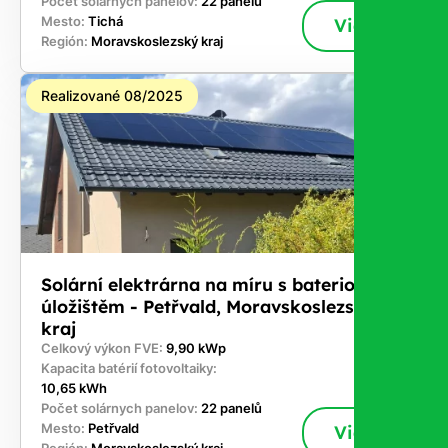
Počet solárnych panelov:
22 panelů
Mesto:
Tichá
Viac
Región:
Moravskoslezský kraj
Realizované 08/2025
Solární elektrárna na míru s bateriovým
úložištěm - Petřvald, Moravskoslezský
kraj
Celkový výkon FVE:
9,90 kWp
Kapacita batérií fotovoltaiky:
10,65 kWh
Počet solárnych panelov:
22 panelů
Mesto:
Petřvald
Viac