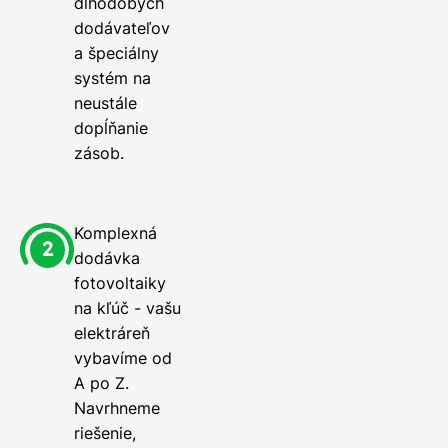
dlhodobých
dodávateľov
a špeciálny
systém na
neustále
dopĺňanie
zásob.
Komplexná
dodávka
fotovoltaiky
na kľúč - vašu
elektráreň
vybavíme od
A po Z.
Navrhneme
riešenie,