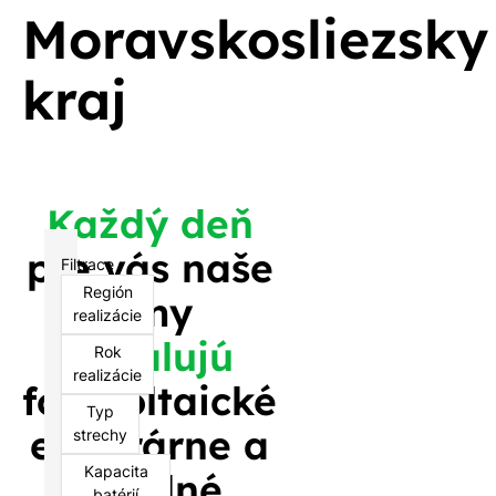
Moravskosliezsky
kraj
Každý deň
pre vás naše
Filtrace
Región
tímy
realizácie
inštalujú
Rok
realizácie
fotovoltaické
Typ
elektrárne a
strechy
Kapacita
tepelné
batérií