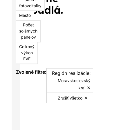
čerpadlá.
fotovoltaiky
Mesto
Počet
solárnych
panelov
Celkový
výkon
FVE
Zvolené filtre:
Región realizácie:
Moravskoslezský
⨯
kraj
⨯
Zrušiť všetko