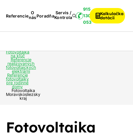
915
O
Servis /
Kalkulačka
130
Referencie
Poradňa
nás
Kontrola
dotácií
053
Servis /
Príslušenstvo
Fotovoltika
Kontrola
k FVE
Fotovoltaika
na kľúč
Referencie
realizovaných
fotovoltaických
elektrární
Referencie
fotovoltaiky
pre rodinné
domy
Fotovoltaika
Moravskosliezsky
kraj
Fotovoltaika