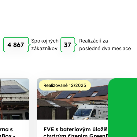
Spokojných
Realizácií za
4 867
37
zákazníkov
posledné dva mesiace
Realizované 12/2025
rna s
FVE s bateriovým úložištěm a
nBox -
chytrým řízením GreenBox -