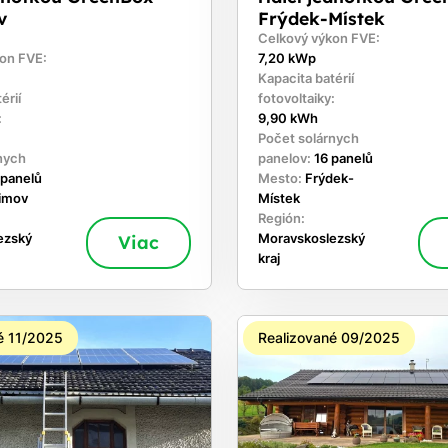
v
Frýdek-Místek
Celkový výkon FVE:
on FVE:
7,20 kWp
Kapacita batérií
érií
fotovoltaiky:
:
9,90 kWh
Počet solárnych
nych
panelov:
16 panelů
 panelů
Mesto:
Frýdek-
timov
Místek
Región:
ezský
Viac
Moravskoslezský
kraj
é 11/2025
Realizované 09/2025