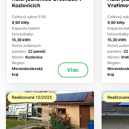
Kozlovicích
Vratimo
Celkový výkon FVE:
Celkový výk
9,90 kWp
9,90 kWp
Kapacita batérií
Kapacita bat
fotovoltaiky:
fotovoltaiky
15,36 kWh
15,30 kWh
Počet solárnych
Počet solár
panelov:
22 panelů
panelov:
22
Mesto:
Kozlovice
Mesto:
Vra
Región:
Región:
Moravskoslezský
Viac
Moravskosl
kraj
kraj
Realizované 12/2025
Realizovan