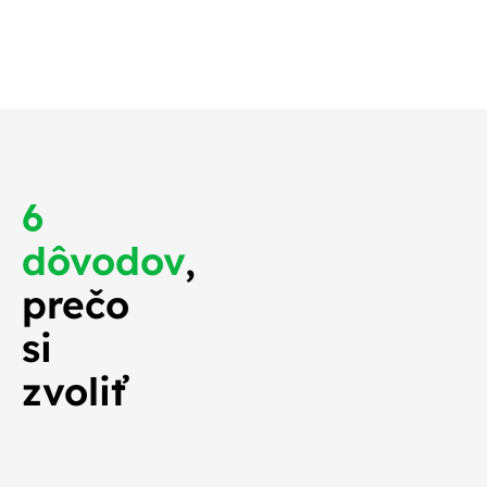
o najskôr.
6
dôvodov
,
prečo
si
zvoliť