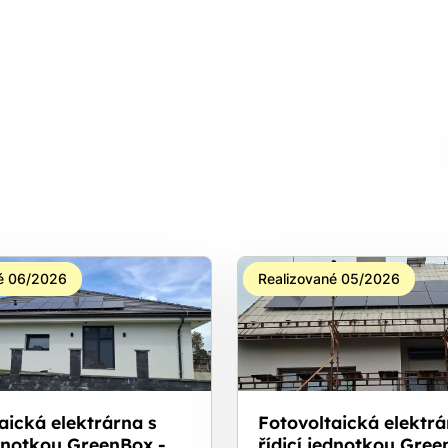
é 06/2026
Realizované 05/2026
aická elektrárna s
Fotovoltaická elektrá
ednotkou GreenBox -
řídicí jednotkou Gree