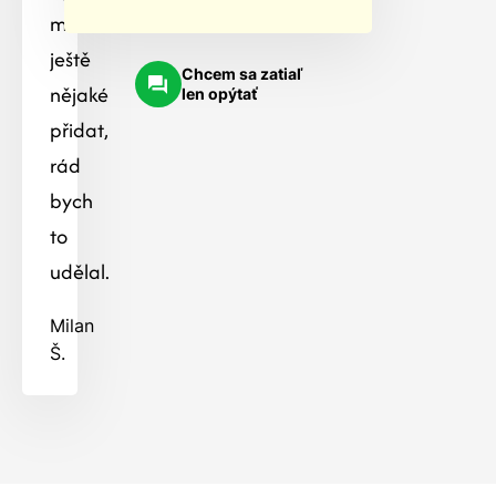
možné
ještě
Chcem sa zatiaľ
nějaké
len opýtať
přidat,
rád
bych
to
udělal.
Milan
Š.