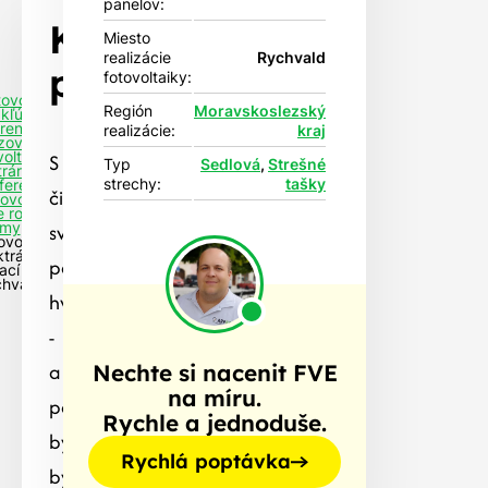
panelov:
Klient
Rychvald
Miesto
realizácie
Rychvald
povedal
fotovoltaiky:
tovoltaika
Región
Moravskoslezský
 kľúč
rencie
realizácie:
kraj
izovaných
S
voltaických
Typ
Sedlová
,
Strešné
rární
strechy:
tašky
ferencie
čistým
tovoltaiky
e rodinné
svědomím
my
ovoltaická
ktrárna s
pět
ací NZÚ-
hvald
hvězdiček
-
a
Nechte si nacenit FVE
na míru.
pokud
Rychle a jednoduše.
by
Rychlá poptávka
bylo