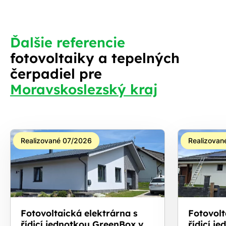
Ďalšie referencie
fotovoltaiky a tepelných
čerpadiel pre
Moravskoslezský kraj
Realizované 07/2026
Realizovan
Fotovoltaická elektrárna s
Fotovolt
řídicí jednotkou GreenBox v
řídicí j