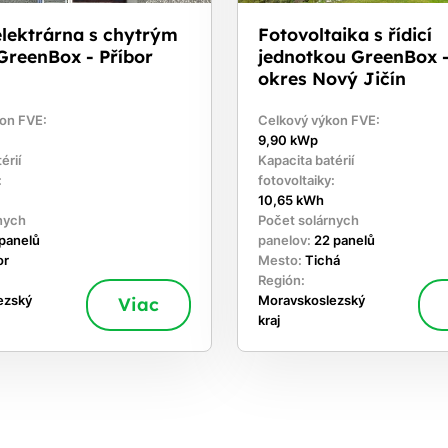
elektrárna s chytrým
Fotovoltaika s řídicí
GreenBox - Příbor
jednotkou GreenBox -
okres Nový Jičín
on FVE:
Celkový výkon FVE:
9,90 kWp
érií
Kapacita batérií
:
fotovoltaiky:
10,65 kWh
nych
Počet solárnych
 panelů
panelov:
22 panelů
or
Mesto:
Tichá
Región:
ezský
Viac
Moravskoslezský
kraj