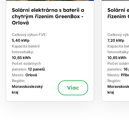
Solární elektrárna s baterií a
Solární 
chytrým řízením GreenBox -
řízením 
Orlová
Celkový výkon FVE:
Celkový výk
5,40 kWp
7,20 kWp
Kapacita batérií
Kapacita bat
fotovoltaiky:
fotovoltaiky
10,65 kWh
10,65 kWh
Počet solárnych
Počet solár
panelov:
12 panelů
panelov:
16
Mesto:
Orlová
Mesto:
Příb
Región:
Región:
Moravskoslezský
Viac
Moravskosl
kraj
kraj