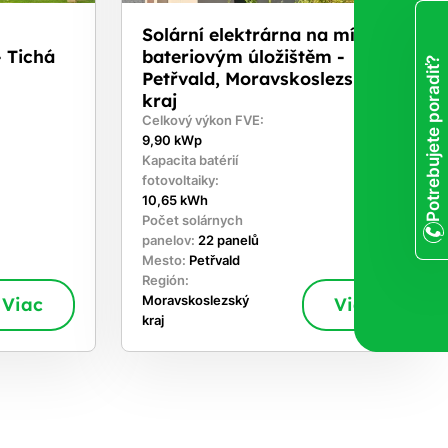
Solární elektrárna na míru s
 Tichá
bateriovým úložištěm -
Potrebujete poradiť?
Petřvald, Moravskoslezský
kraj
Celkový výkon FVE:
9,90 kWp
Kapacita batérií
fotovoltaiky:
10,65 kWh
Počet solárnych
panelov:
22 panelů
Mesto:
Petřvald
Región:
Viac
Moravskoslezský
Viac
kraj