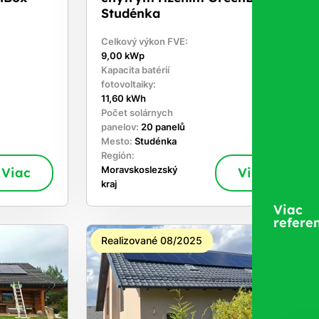
Studénka
Celkový výkon FVE:
9,00 kWp
Kapacita batérií
fotovoltaiky:
11,60 kWh
Počet solárnych
panelov:
20 panelů
Mesto:
Studénka
Región:
Viac
Moravskoslezský
Viac
kraj
Viac
referen
Realizované 08/2025