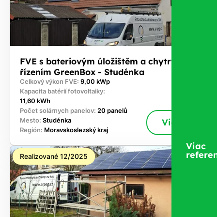
FVE s bateriovým úložištěm a chytrým
řízením GreenBox - Studénka
Celkový výkon FVE:
9,00 kWp
Kapacita batérií fotovoltaiky:
11,60 kWh
Počet solárnych panelov:
20 panelů
Mesto:
Studénka
Viac
Región:
Moravskoslezský kraj
Viac
referen
Realizované 12/2025