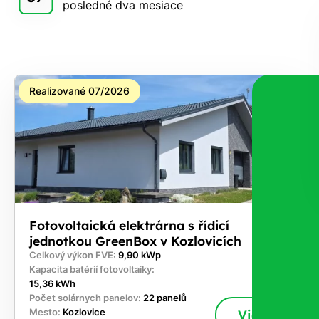
posledné dva mesiace
Realizované 07/2026
Fotovoltaická elektrárna s řídicí
jednotkou GreenBox v Kozlovicích
Celkový výkon FVE:
9,90 kWp
Kapacita batérií fotovoltaiky:
15,36 kWh
Počet solárnych panelov:
22 panelů
Mesto:
Kozlovice
Viac