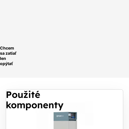
Rychle a
ednoduše.
ychlá
optávka
Chcem
sa zatiaľ
len
opýtať
Použité
komponenty