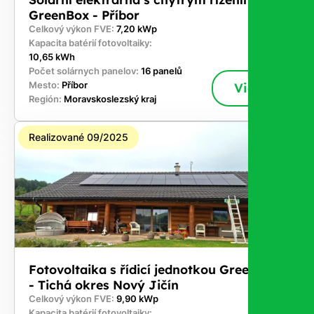
GreenBox - Příbor
Celkový výkon FVE:
7,20 kWp
Kapacita batérií fotovoltaiky:
10,65 kWh
Počet solárnych panelov:
16 panelů
Mesto:
Příbor
Viac
Región:
Moravskoslezský kraj
Realizované 09/2025
Fotovoltaika s řídicí jednotkou GreenBox
- Tichá okres Nový Jičín
Celkový výkon FVE:
9,90 kWp
Kapacita batérií fotovoltaiky: