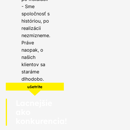
- Sme
spoločnosť s
históriou, po
realizácii
nezmizneme.
Práve
naopak, o
našich
klientov sa
staráme
dlhodobo.
ušetrite
Lacnejšie
ako
konkurencia!