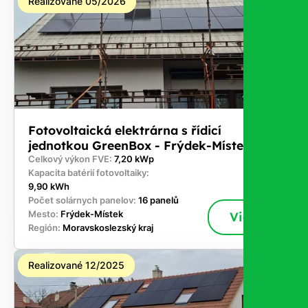
Realizované 05/2026
Fotovoltaická elektrárna s řídicí
jednotkou GreenBox - Frýdek-Místek
Celkový výkon FVE:
7,20 kWp
Kapacita batérií fotovoltaiky:
9,90 kWh
Počet solárnych panelov:
16 panelů
Mesto:
Frýdek-Místek
Viac
Región:
Moravskoslezský kraj
Realizované 12/2025