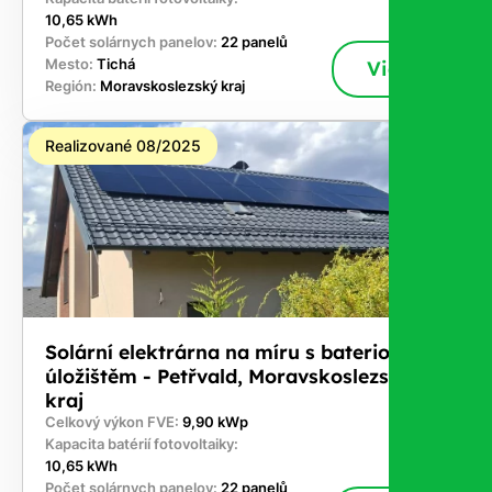
10,65 kWh
Počet solárnych panelov:
22 panelů
Mesto:
Tichá
Viac
Región:
Moravskoslezský kraj
Realizované 08/2025
Solární elektrárna na míru s bateriovým
úložištěm - Petřvald, Moravskoslezský
kraj
Celkový výkon FVE:
9,90 kWp
Kapacita batérií fotovoltaiky:
10,65 kWh
Počet solárnych panelov:
22 panelů