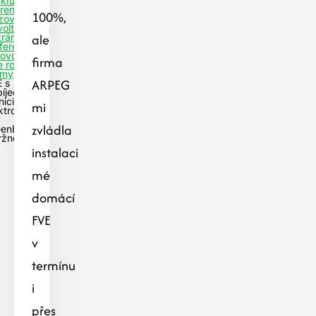
 kľúč
rencie
100%,
izovaných
voltaických
ale
rární
ferencie
tovoltaiky
firma
e rodinné
my
ARPEG
 s
íjecí
nici pro
mi
ktromobil
zvládla
eenBoxem
ržno
instalaci
mé
domácí
FVE
v
termínu
i
přes