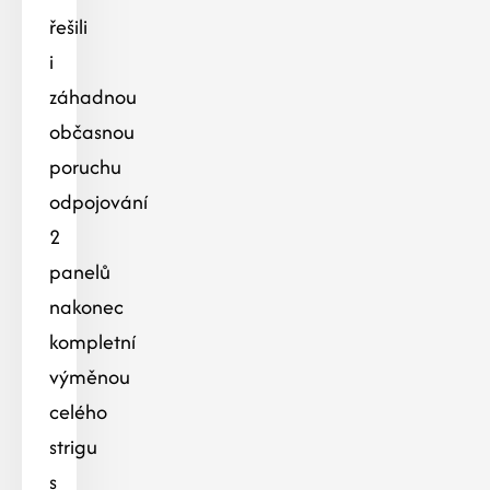
řešili
i
záhadnou
občasnou
poruchu
odpojování
2
panelů
nakonec
kompletní
výměnou
celého
strigu
s