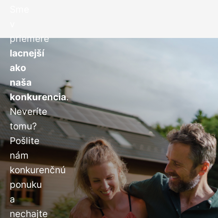
Sme
v
priemere
lacnejší
ako
naša
konkurencia
.
Neveríte
tomu?
Pošlite
nám
konkurenčnú
ponuku
a
nechajte