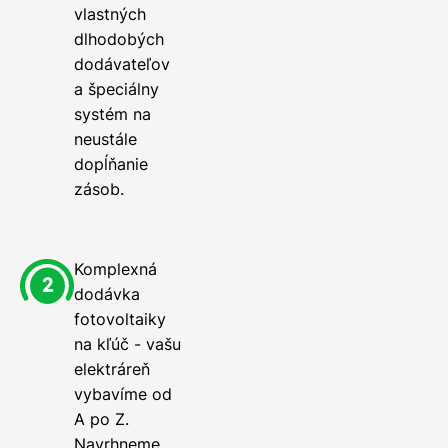
vlastných
dlhodobých
dodávateľov
a špeciálny
systém na
neustále
dopĺňanie
zásob.
Komplexná
dodávka
fotovoltaiky
na kľúč - vašu
elektráreň
vybavíme od
A po Z.
Navrhneme