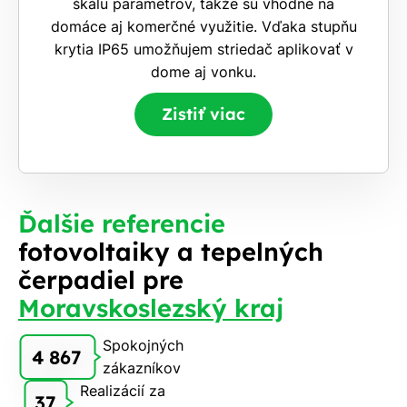
škálu parametrov, takže sú vhodné na
domáce aj komerčné využitie. Vďaka stupňu
krytia IP65 umožňujem striedač aplikovať v
dome aj vonku.
Zistiť viac
Ďalšie referencie
fotovoltaiky a tepelných
čerpadiel pre
Moravskoslezský kraj
Spokojných
4 867
zákazníkov
Realizácií za
37