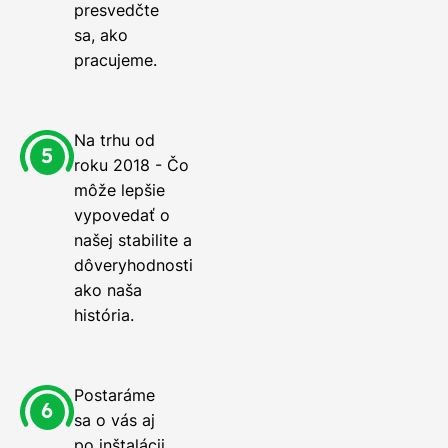
presvedčte
sa, ako
pracujeme.
Na trhu od
roku 2018 - Čo
môže lepšie
vypovedať o
našej stabilite a
dôveryhodnosti
ako naša
história.
Postaráme
sa o vás aj
po inštalácii