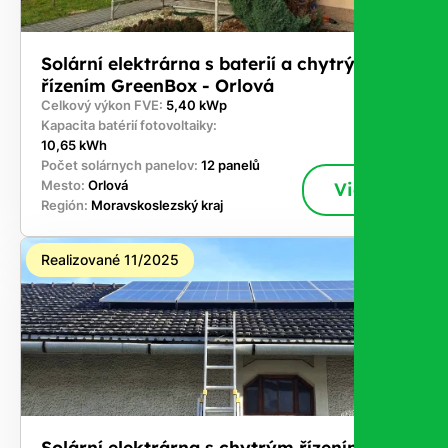
Solární elektrárna s baterií a chytrým
řízením GreenBox - Orlová
Celkový výkon FVE:
5,40 kWp
Kapacita batérií fotovoltaiky:
10,65 kWh
Počet solárnych panelov:
12 panelů
Mesto:
Orlová
Viac
Región:
Moravskoslezský kraj
Realizované 11/2025
Solární elektrárna s chytrým řízením