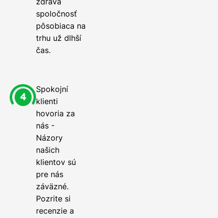
zdravá
spoločnosť
pôsobiaca na
trhu už dlhší
čas.
Spokojní
klienti
hovoria za
nás -
Názory
našich
klientov sú
pre nás
záväzné.
Pozrite si
recenzie a