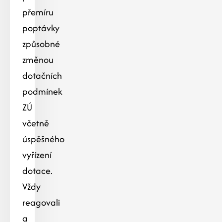
přemíru
poptávky
způsobné
změnou
dotačních
podmínek
ZÚ
včetně
úspěšného
vyřízení
dotace.
Vždy
reagovali
a