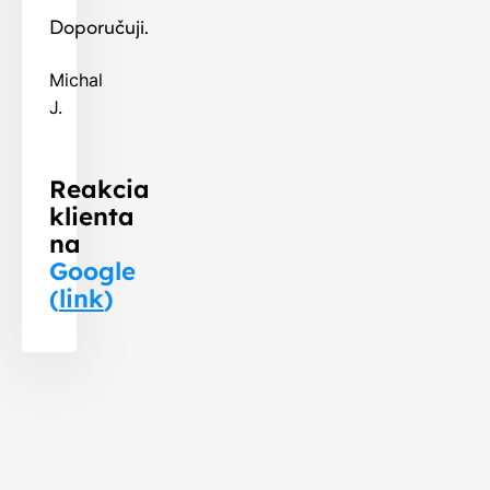
Doporučuji.
Michal
J.
Reakcia
klienta
na
Google
(
link
)
Celkový
9,90 kWp
výkon FVE:
Kapacita