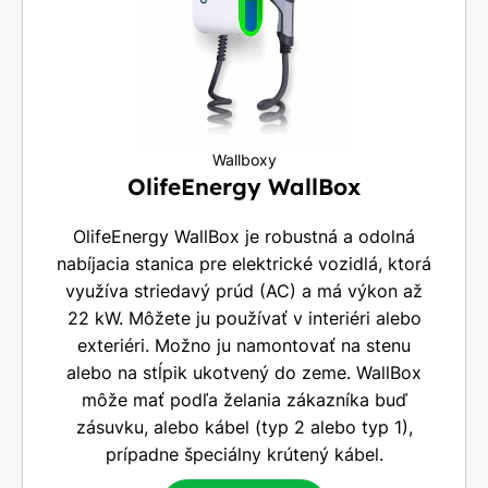
Wallboxy
OlifeEnergy WallBox
OlifeEnergy WallBox je robustná a odolná
nabíjacia stanica pre elektrické vozidlá, ktorá
využíva striedavý prúd (AC) a má výkon až
22 kW. Môžete ju používať v interiéri alebo
exteriéri. Možno ju namontovať na stenu
alebo na stĺpik ukotvený do zeme. WallBox
môže mať podľa želania zákazníka buď
zásuvku, alebo kábel (typ 2 alebo typ 1),
prípadne špeciálny krútený kábel.