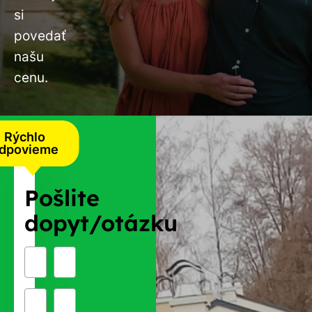
si
povedať
našu
cenu.
Rýchlo
dpovieme
Pošlite
dopyt/otázku