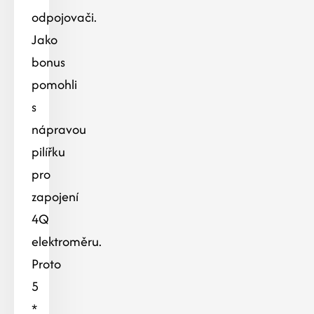
odpojovači.
Jako
bonus
pomohli
s
nápravou
pilířku
pro
zapojení
4Q
elektroměru.
Proto
5
*