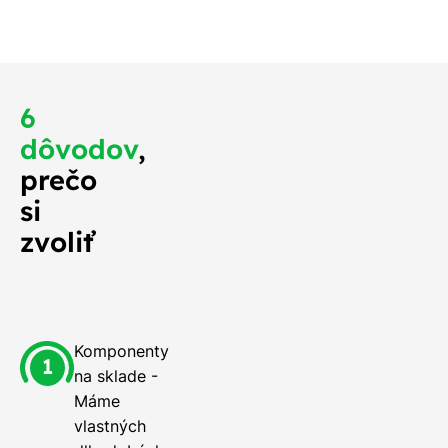
o najskôr.
6
dôvodov
,
prečo
si
zvoliť
Komponenty
na sklade -
Máme
vlastných