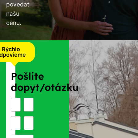
povedať
našu
cenu.
Rýchlo
dpovieme
Pošlite
dopyt/otázku