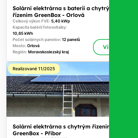
Solární elektrárna s baterií a chytrým
řízením GreenBox - Orlová
Celkový výkon FVE:
5,40 kWp
Kapacita batérií fotovoltaiky:
10,65 kWh
Počet solárnych panelov:
12 panelů
Mesto:
Orlová
Viac
Región:
Moravskoslezský kraj
Realizované 11/2025
Solární elektrárna s chytrým řízením
GreenBox - Příbor