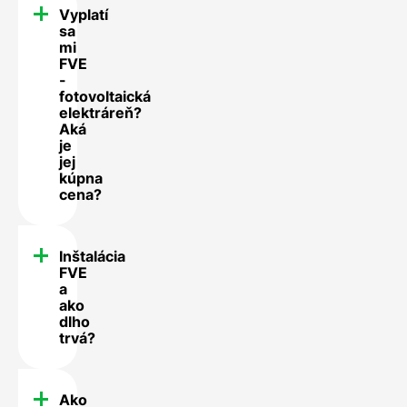
Vyplatí
sa
mi
FVE
-
fotovoltaická
elektráreň?
Aká
je
jej
kúpna
cena?
Inštalácia
FVE
a
ako
dlho
trvá?
Ako