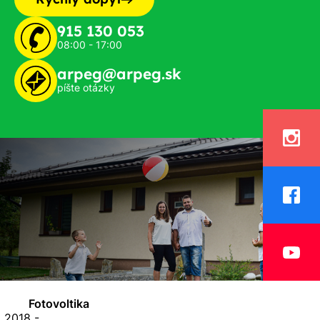
915 130 053
08:00 - 17:00
arpeg@arpeg.sk
píšte otázky
Fotovoltika
 2018 -