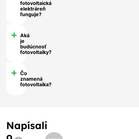
fotovoltaická
elektráreň
funguje?
Aká
je
budúcnosť
fotovoltaiky?
Čo
znamená
fotovoltaika?
Napísali
o