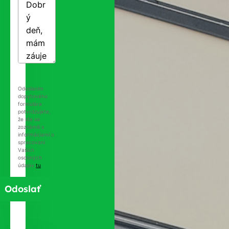
Odoslaním
dopytového
formulára
potvrdzujete,
že ste sa
zoznámili s
informáciami o
spracovaní
Vašich
osobných
údajov
tu
.