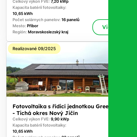
Celkový výkon FVE:
7,20 kWp
Kapacita batérií fotovoltaiky:
10,65 kWh
Počet solárnych panelov:
16 panelů
Mesto:
Příbor
Viac
Región:
Moravskoslezský kraj
Realizované 09/2025
Fotovoltaika s řídicí jednotkou GreenBox
- Tichá okres Nový Jičín
Celkový výkon FVE:
9,90 kWp
Kapacita batérií fotovoltaiky:
10,65 kWh