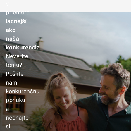
v
priemere
lacnejší
ako
naša
konkurencia
.
Neveríte
tomu?
Pošlite
nám
konkurenčnú
ponuku
a
nechajte
si