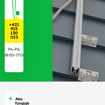
+421
915
130
053
Po–Pá:
08:00–17:00
Ako
FAQ
funguje