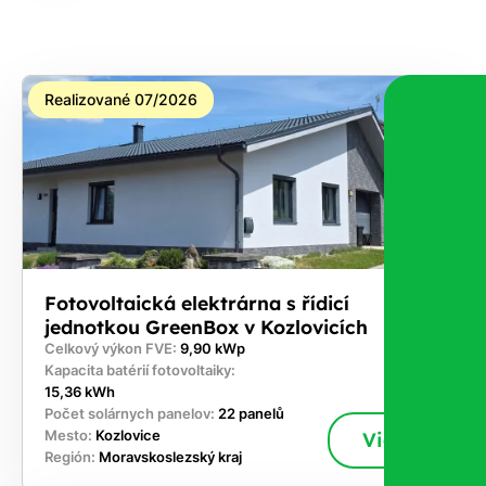
Realizované 07/2026
Fotovoltaická elektrárna s řídicí
jednotkou GreenBox v Kozlovicích
Celkový výkon FVE:
9,90 kWp
Kapacita batérií fotovoltaiky:
15,36 kWh
Počet solárnych panelov:
22 panelů
Mesto:
Kozlovice
Viac
Región:
Moravskoslezský kraj