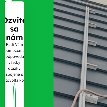
Ozvite
sa
nám
Radi Vám
pomôžeme
zodpovedať
všetky
otázky
spojené s
fotovoltaikou.