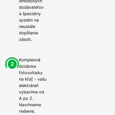
dlhodobých
dodávateľov
a špeciálny
systém na
neustále
dopĺňanie
zásob.
Komplexná
dodávka
fotovoltaiky
na kľúč - vašu
elektráreň
vybavíme od
A po Z.
Navrhneme
riešenie,