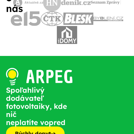
nás
Spoľahlivý
dodávateľ
fotovoltaiky, kde
nič
neplatíte vopred
Rýchly dopyt