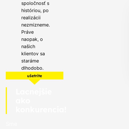
spoločnosť s
históriou, po
realizácii
nezmizneme.
Práve
naopak, o
našich
klientov sa
staráme
dlhodobo.
ušetrite
Lacnejšie
ako
konkurencia!
Sme