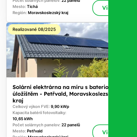
Počet solárnych panelov:
22 panelů
Mesto:
Tichá
Viac
Región:
Moravskoslezský kraj
Realizované 08/2025
Solární elektrárna na míru s bateriovým
úložištěm - Petřvald, Moravskoslezský
kraj
Celkový výkon FVE:
9,90 kWp
Kapacita batérií fotovoltaiky:
10,65 kWh
Počet solárnych panelov:
22 panelů
Mesto:
Petřvald
Viac