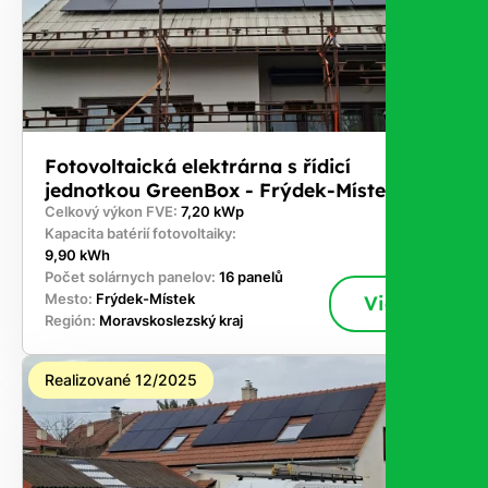
Fotovoltaická elektrárna s řídicí
jednotkou GreenBox - Frýdek-Místek
Celkový výkon FVE:
7,20 kWp
Kapacita batérií fotovoltaiky:
9,90 kWh
Počet solárnych panelov:
16 panelů
Mesto:
Frýdek-Místek
Viac
Región:
Moravskoslezský kraj
Realizované 12/2025