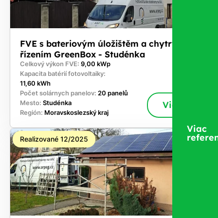
FVE s bateriovým úložištěm a chytrým
řízením GreenBox - Studénka
Celkový výkon FVE:
9,00 kWp
Kapacita batérií fotovoltaiky:
11,60 kWh
Počet solárnych panelov:
20 panelů
Mesto:
Studénka
Viac
Región:
Moravskoslezský kraj
Viac
referen
Realizované 12/2025