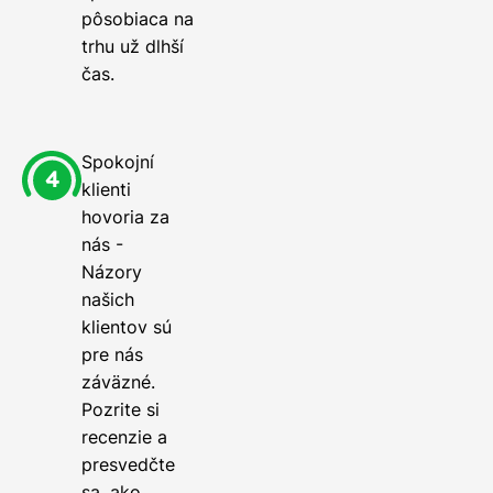
pôsobiaca na
trhu už dlhší
čas.
Spokojní
klienti
hovoria za
nás -
Názory
našich
klientov sú
pre nás
záväzné.
Pozrite si
recenzie a
presvedčte
sa, ako