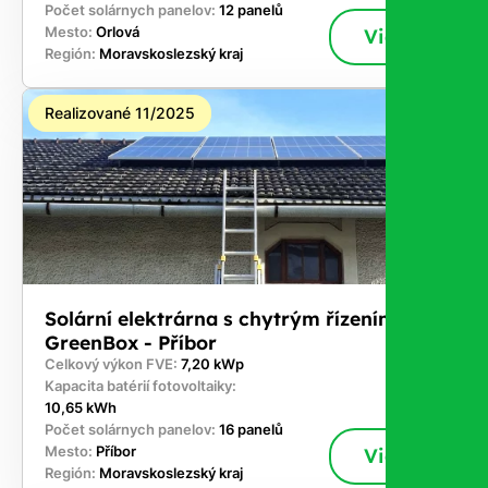
Počet solárnych panelov:
12 panelů
Mesto:
Orlová
Viac
Región:
Moravskoslezský kraj
Realizované 11/2025
Solární elektrárna s chytrým řízením
GreenBox - Příbor
Celkový výkon FVE:
7,20 kWp
Kapacita batérií fotovoltaiky:
10,65 kWh
Počet solárnych panelov:
16 panelů
Mesto:
Příbor
Viac
Región:
Moravskoslezský kraj