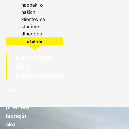
naopak, o
našich
klientov sa
staráme
dlhodobo.
ušetrite
Lacnejšie
ako
konkurencia!
Sme
v
priemere
lacnejší
ako