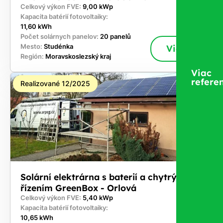
Celkový výkon FVE:
9,00 kWp
Kapacita batérií fotovoltaiky:
11,60 kWh
Počet solárnych panelov:
20 panelů
Mesto:
Studénka
Viac
Región:
Moravskoslezský kraj
Viac
referen
Realizované 12/2025
Solární elektrárna s baterií a chytrým
řízením GreenBox - Orlová
Celkový výkon FVE:
5,40 kWp
Kapacita batérií fotovoltaiky:
10,65 kWh