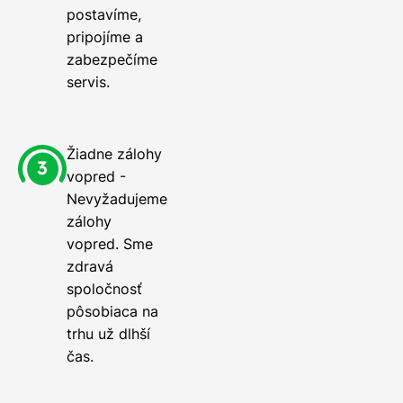
postavíme,
pripojíme a
zabezpečíme
servis.
Žiadne zálohy
vopred -
Nevyžadujeme
zálohy
vopred. Sme
zdravá
spoločnosť
pôsobiaca na
trhu už dlhší
čas.