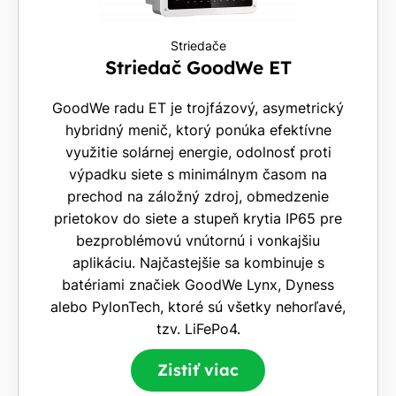
Striedače
Striedač GoodWe ET
GoodWe radu ET je trojfázový, asymetrický
hybridný menič, ktorý ponúka efektívne
využitie solárnej energie, odolnosť proti
výpadku siete s minimálnym časom na
prechod na záložný zdroj, obmedzenie
prietokov do siete a stupeň krytia IP65 pre
bezproblémovú vnútornú i vonkajšiu
aplikáciu. Najčastejšie sa kombinuje s
batériami značiek GoodWe Lynx, Dyness
alebo PylonTech, ktoré sú všetky nehorľavé,
tzv. LiFePo4.
Zistiť viac