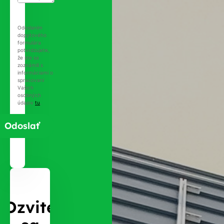
Odoslaním
dopytového
formulára
potvrdzujete,
že ste sa
zoznámili s
informáciami o
spracovaní
Vašich
osobných
údajov
tu
.
Ozvite