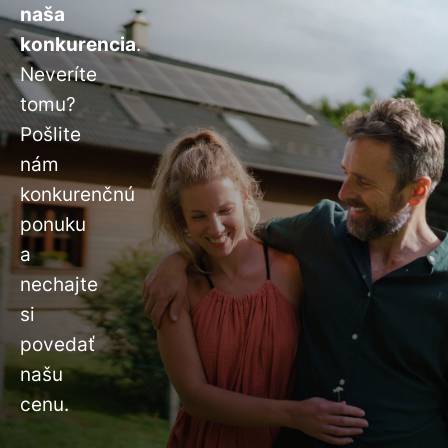
naša
konkurencia
.
Neveríte
tomu?
Pošlite
nám
konkurenčnú
ponuku
a
nechajte
si
povedať
našu
cenu.