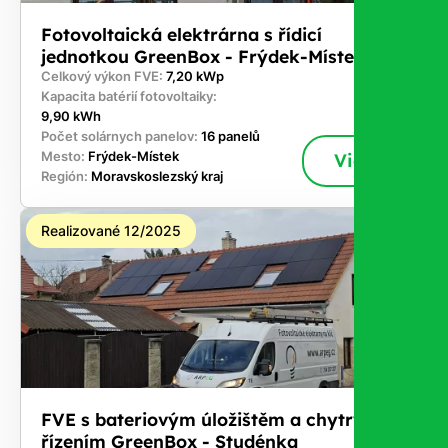
Fotovoltaická elektrárna s řídicí
jednotkou GreenBox - Frýdek-Místek
Celkový výkon FVE:
7,20 kWp
Kapacita batérií fotovoltaiky:
9,90 kWh
Počet solárnych panelov:
16 panelů
Mesto:
Frýdek-Místek
Viac
Región:
Moravskoslezský kraj
Realizované 12/2025
FVE s bateriovým úložištěm a chytrým
řízením GreenBox - Studénka