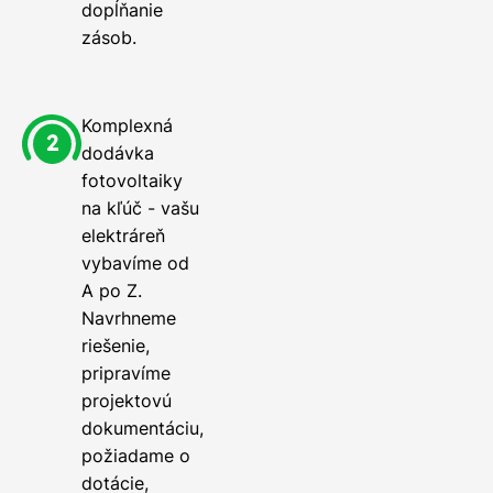
dopĺňanie
zásob.
Komplexná
dodávka
fotovoltaiky
na kľúč - vašu
elektráreň
vybavíme od
A po Z.
Navrhneme
riešenie,
pripravíme
projektovú
dokumentáciu,
požiadame o
dotácie,