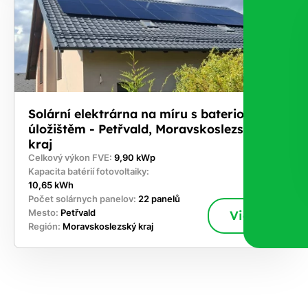
Solární elektrárna na míru s bateriovým
úložištěm - Petřvald, Moravskoslezský
kraj
Celkový výkon FVE:
9,90 kWp
Kapacita batérií fotovoltaiky:
10,65 kWh
Počet solárnych panelov:
22 panelů
Mesto:
Petřvald
Viac
Región:
Moravskoslezský kraj
akajte,
ajte si