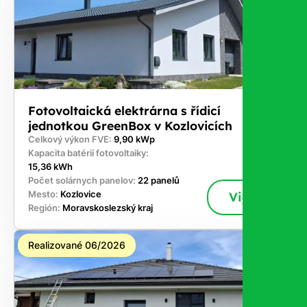
Fotovoltaická elektrárna s řídicí
jednotkou GreenBox v Kozlovicích
Celkový výkon FVE:
9,90 kWp
Kapacita batérií fotovoltaiky:
15,36 kWh
Počet solárnych panelov:
22 panelů
Mesto:
Kozlovice
Viac
Región:
Moravskoslezský kraj
Realizované 06/2026