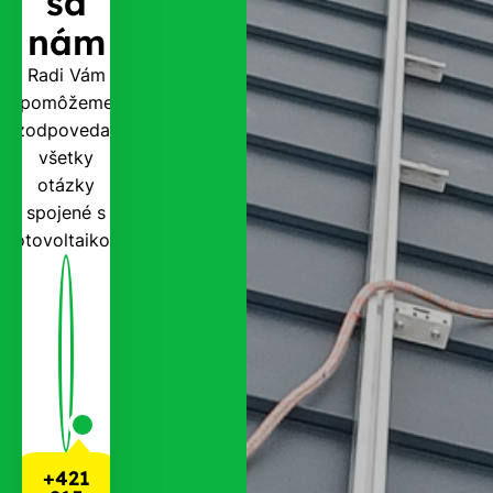
sa
nám
Radi Vám
pomôžeme
zodpovedať
všetky
otázky
spojené s
fotovoltaikou.
+421