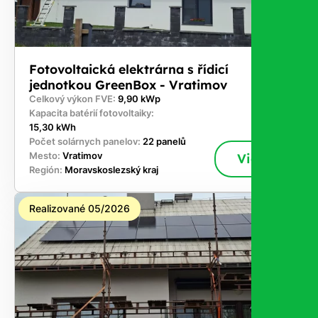
Fotovoltaická elektrárna s řídicí
jednotkou GreenBox - Vratimov
Celkový výkon FVE:
9,90 kWp
Kapacita batérií fotovoltaiky:
15,30 kWh
Počet solárnych panelov:
22 panelů
Mesto:
Vratimov
Viac
Región:
Moravskoslezský kraj
Realizované 05/2026