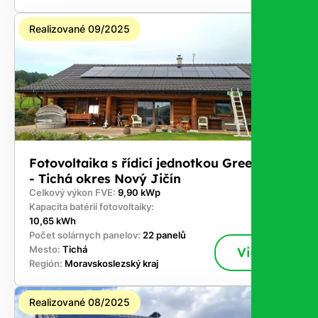
Realizované 09/2025
Fotovoltaika s řídicí jednotkou GreenBox
- Tichá okres Nový Jičín
Celkový výkon FVE:
9,90 kWp
Kapacita batérií fotovoltaiky:
10,65 kWh
Počet solárnych panelov:
22 panelů
Mesto:
Tichá
Viac
Región:
Moravskoslezský kraj
Realizované 08/2025