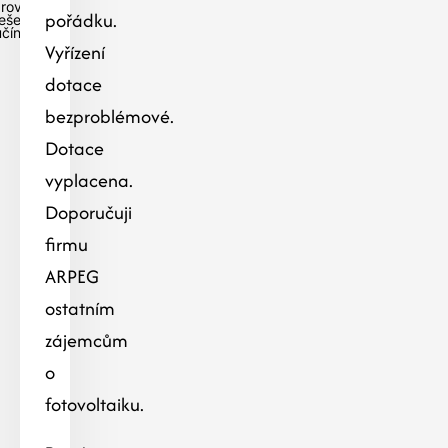
 rovné
pořádku.
eše v
učíně
Vyřízení
dotace
bezproblémové.
Dotace
vyplacena.
Doporučuji
firmu
ARPEG
ostatním
zájemcům
o
fotovoltaiku.