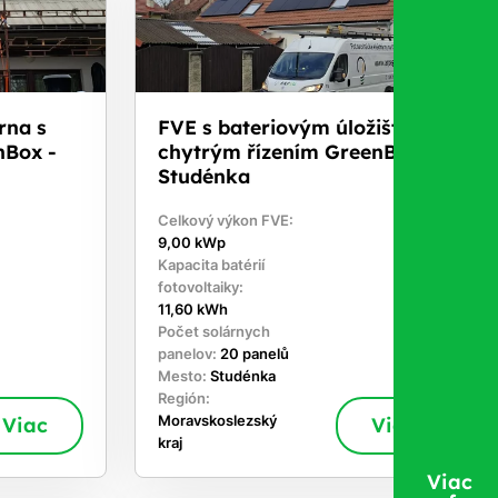
rna s
FVE s bateriovým úložištěm a
nBox -
chytrým řízením GreenBox -
Studénka
Celkový výkon FVE:
9,00 kWp
Kapacita batérií
fotovoltaiky:
11,60 kWh
Počet solárnych
panelov:
20 panelů
Mesto:
Studénka
Región:
Viac
Moravskoslezský
Viac
kraj
Viac