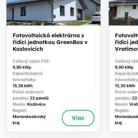
Fotovoltaická elektrárna s
Fotovolt
řídicí jednotkou GreenBox v
řídicí j
Kozlovicích
Vratimo
Celkový výkon FVE:
Celkový výk
9,90 kWp
9,90 kWp
Kapacita batérií
Kapacita bat
fotovoltaiky:
fotovoltaiky
15,36 kWh
15,30 kWh
Počet solárnych
Počet solár
panelov:
22 panelů
panelov:
22
Mesto:
Kozlovice
Mesto:
Vra
Región:
Región:
Moravskoslezský
Viac
Moravskosl
kraj
kraj