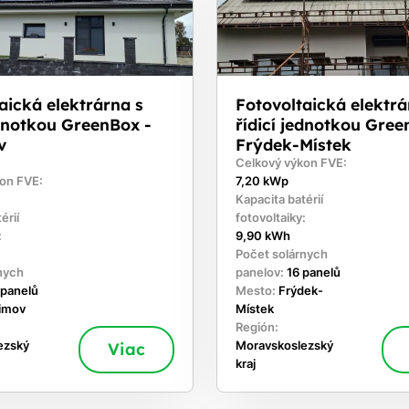
aická elektrárna s
Fotovoltaická elektrá
ednotkou GreenBox -
řídicí jednotkou Gree
v
Frýdek-Místek
Celkový výkon FVE:
on FVE:
7,20 kWp
Kapacita batérií
érií
fotovoltaiky:
:
9,90 kWh
Počet solárnych
nych
panelov:
16 panelů
 panelů
Mesto:
Frýdek-
timov
Místek
Región:
ezský
Viac
Moravskoslezský
kraj