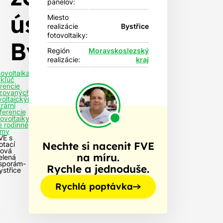
panelov:
úsporám-
Miesto
realizácie
Bystřice
fotovoltaiky:
Bystřice
Región
Moravskoslezský
realizácie:
kraj
tovoltaika
 kľúč
rencie
izovaných
voltaických
rární
ferencie
tovoltaiky
e rodinné
my
VE s
Nechte si nacenit FVE
otací
ová
na míru.
elená
sporám-
Rychle a jednoduše.
ystřice
Rychlá poptávka