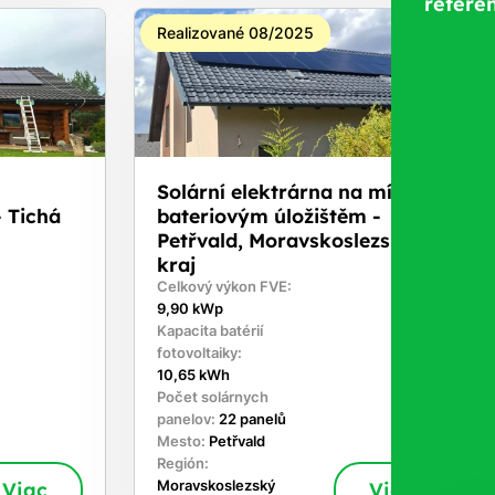
referen
Realizované 08/2025
Solární elektrárna na míru s
 Tichá
bateriovým úložištěm -
Petřvald, Moravskoslezský
kraj
Celkový výkon FVE:
9,90 kWp
Kapacita batérií
fotovoltaiky:
10,65 kWh
Počet solárnych
panelov:
22 panelů
Mesto:
Petřvald
Región:
Viac
Moravskoslezský
Viac