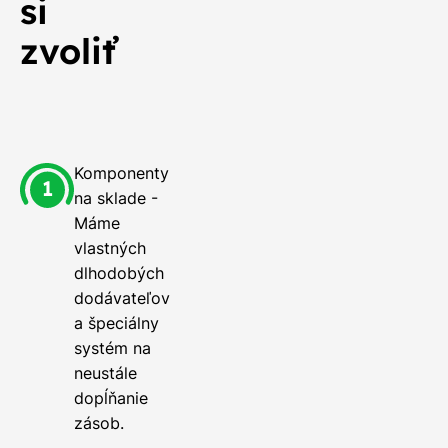
si
zvoliť
Komponenty
na sklade -
Máme
vlastných
dlhodobých
dodávateľov
a špeciálny
systém na
neustále
dopĺňanie
zásob.