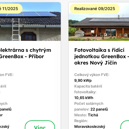
é 11/2025
Realizované 09/2025
elektrárna s chytrým
Fotovoltaika s řídicí
GreenBox - Příbor
jednotkou GreenBox -
okres Nový Jičín
on FVE:
Celkový výkon FVE:
9,90 kWp
érií
Kapacita batérií
:
fotovoltaiky:
10,65 kWh
nych
Počet solárnych
 panelů
panelov:
22 panelů
or
Mesto:
Tichá
Región:
ezský
Viac
Moravskoslezský