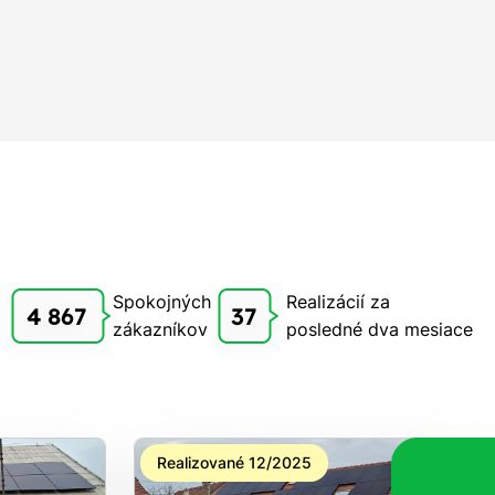
Spokojných
Realizácií za
4 867
37
zákazníkov
posledné dva mesiace
Realizované 12/2025