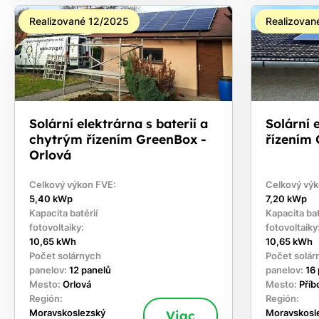
Realizované 12/2025
Realizovan
Solární elektrárna s baterií a
Solární 
chytrým řízením GreenBox -
řízením 
Orlová
Celkový výkon FVE:
Celkový výk
5,40 kWp
7,20 kWp
Kapacita batérií
Kapacita bat
fotovoltaiky:
fotovoltaiky
10,65 kWh
10,65 kWh
Počet solárnych
Počet solár
panelov:
12 panelů
panelov:
16
Mesto:
Orlová
Mesto:
Příb
Región:
Región:
Moravskoslezský
Viac
Moravskosl