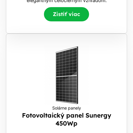
elegantným celočiernym vzhľadom.
Zistiť viac
Solárne panely
Fotovoltaický panel Sunergy
450Wp