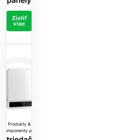
panely
Zistiť
viac
Produkty &
Komponenty pre
Striedače