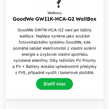
Wallboxy
GoodWe GW11K-HCA-G2 WallBox
GoodWe GW11K-HCA-G2 není jen běžný
wallbox. Nejlépe vynikne jako součást
fotovoltaického systému GoodWe, kde
pomáhá nabíjet elektromobil z vlastní solární
energie a zvyšovat vlastní spotřebu
vyrobené elektřiny. Díky režimům PV Priority
a PV + Battery dokáže upřednostnit přebytky
z FVE, případně využít i bateriové úložiště.
Zistiť viac