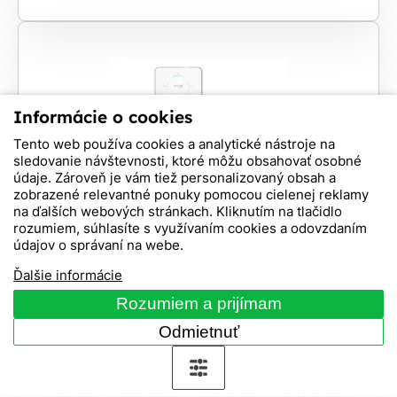
Informácie o cookies
Tento web používa cookies a analytické nástroje na
sledovanie návštevnosti, ktoré môžu obsahovať osobné
údaje. Zároveň je vám tiež personalizovaný obsah a
zobrazené relevantné ponuky pomocou cielenej reklamy
na ďalších webových stránkach. Kliknutím na tlačidlo
rozumiem, súhlasíte s využívaním cookies a odovzdaním
údajov o správaní na webe.
Wallboxy
Solax X3-EVC-11kW WallBox
Ďalšie informácie
Rozumiem a prijímam
Solax X3-EVC-11kW je chytrá trojfázová
nabíjacia stanica pre elektromobily, ktorá
Odmietnuť
umožňuje využívať čistú energiu zo svojej
fotovoltaickej elektrárne a znížiť náklady na
energiu. S výkonom 11 kW a Wi-Fi pripojením