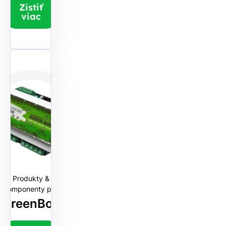
Zistiť
viac
Produkty &
Komponenty pre
GreenBox