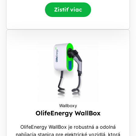
Zistiť viac
Wallboxy
OlifeEnergy WallBox
OlifeEnergy WallBox je robustná a odolná
nabíjacia stanica pre elektrické vozidlá, ktorá